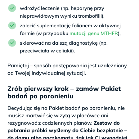
wdrożyć leczenie (np. heparynę przy
nieprawidłowym wyniku trombofilii),
zalecić suplementację folianem w aktywnej
formie (w przypadku
mutacji genu MTHFR
),
skierować na dalszą diagnostykę (np.
przeciwciała w celiakii).
Pamiętaj – sposób postępowania jest uzależniony
od Twojej indywidualnej sytuacji.
Zrób pierwszy krok – zamów Pakiet
badań po poronieniu
Decydując się na Pakiet badań po poronieniu, nie
musisz martwić się wizytą w placówce ani
rezygnować z codziennych planów.
Zestaw do
pobrania próbki wyślemy do Ciebie bezpłatnie –
do domu albo paczkomatu, tak jak Ci wygodniej
.