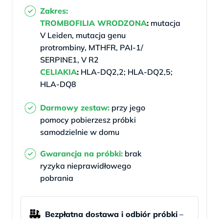
Zakres:
TROMBOFILIA WRODZONA
:
mutacja
V Leiden,
mutacja genu
protrombiny, MTHFR, PAI-1/
SERPINE1, V R2
CELIAKIA
:
HLA-DQ2,2; HLA-DQ2,5;
HLA-DQ8
Darmowy zestaw:
przy jego
pomocy
pobierzesz próbki
samodzielnie w domu
Gwarancja na próbki:
brak
ryzyka
nieprawidłowego
pobrania
Bezpłatna dostawa i odbiór próbki
–