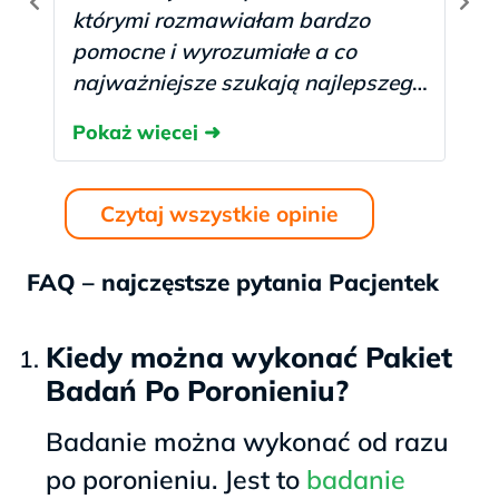
którymi rozmawiałam bardzo
pomocne i wyrozumiałe a co
najważniejsze szukają najlepszego
rozwiązania dla pacjentki. Dzięki
laboratorium i zasugerowaniu
dodatkowego badania
dowiedziałam się co mi jest
Czytaj wszystkie opinie
jednocześnie oszczędzając przy
tym czas i pieniądze. Z całego
FAQ – najczęstsze pytania Pacjentek
serca polecam laboratorium
każdemu kto potrzebuje pomocy i
Kiedy można wykonać Pakiet
badań genetycznych ❤️”
Badań Po Poronieniu?
Badanie można wykonać od razu
po poronieniu. Jest to
badanie