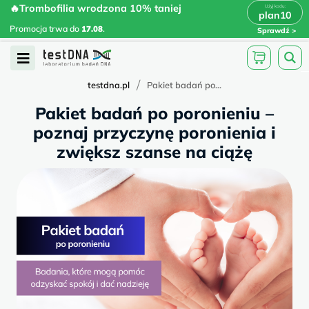
Skip
🔥Trombofilia wrodzona 10% taniej
🔥Trombofilia wrodzona 10% taniej
x
plan10
plan10
>
>
to
Promocja trwa do
.
17.08
Promocja trwa do
17.08
.
Sprawdź
content
Open
Menu
/
testdna.pl
Pakiet badań po...
Pakiet badań po poronieniu –
poznaj przyczynę poronienia i
zwiększ szanse na ciążę