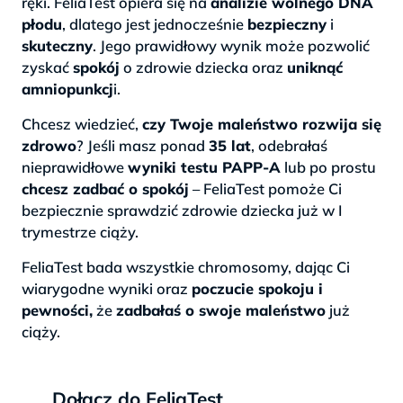
ręki. FeliaTest opiera się na
analizie wolnego DNA
płodu
, dlatego jest jednocześnie
bezpieczny
i
skuteczny
. Jego prawidłowy wynik może pozwolić
zyskać
spokój
o zdrowie dziecka oraz
uniknąć
amniopunkcj
i.
Chcesz wiedzieć,
czy Twoje maleństwo rozwija się
zdrowo
? Jeśli masz ponad
35 lat
, odebrałaś
nieprawidłowe
wyniki testu PAPP-A
lub po prostu
chcesz zadbać o spokój
– FeliaTest pomoże Ci
bezpiecznie sprawdzić zdrowie dziecka już w I
trymestrze ciąży.
FeliaTest bada wszystkie chromosomy, dając Ci
wiarygodne wyniki oraz
poczucie spokoju i
pewności,
że
zadbałaś o swoje maleństwo
już
ciąży.
Dołącz do FeliaTest