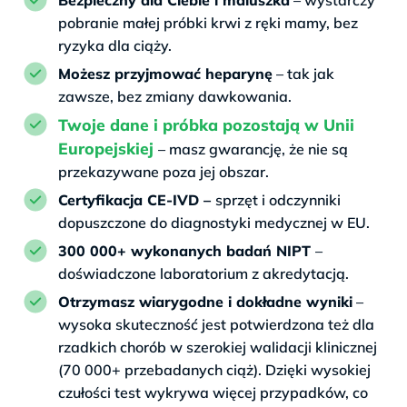
Bezpieczny dla Ciebie i maluszka
– wystarczy
pobranie małej próbki krwi z ręki mamy, bez
ryzyka dla ciąży.
Możesz przyjmować heparynę
– tak jak
zawsze, bez zmiany dawkowania.
Twoje dane i próbka pozostają w Unii
Europejskiej
– masz gwarancję, że nie są
przekazywane poza jej obszar.
Certyfikacja CE-IVD –
sprzęt i odczynniki
dopuszczone do diagnostyki medycznej w EU.
300 000+ wykonanych badań NIPT
–
doświadczone laboratorium z akredytacją.
Otrzymasz wiarygodne i dokładne wyniki
–
wysoka skuteczność jest potwierdzona też dla
rzadkich chorób w szerokiej walidacji klinicznej
(70 000+ przebadanych ciąż). Dzięki wysokiej
czułości test wykrywa więcej przypadków, co