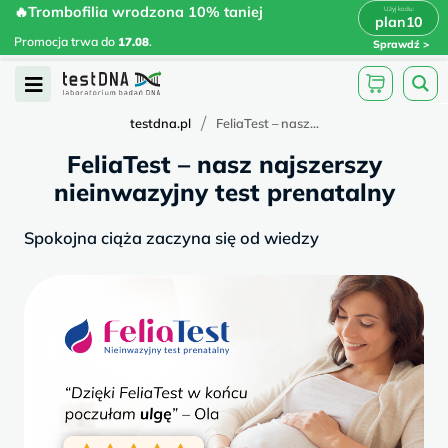
Skip
🔥Trombofilia wrodzona 10% taniej
🔥Trombofilia wrodzona 10% taniej
x
plan10
plan10
>
>
to
Promocja trwa do
.
17.08
Promocja trwa do
17.08
.
Sprawdź
content
Open
Menu
/
testdna.pl
FeliaTest – nasz...
FeliaTest – nasz najszerszy
nieinwazyjny test prenatalny
Spokojna ciąża zaczyna się od wiedzy