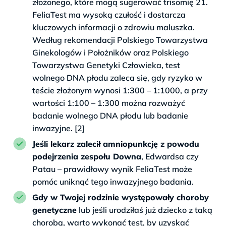
złożonego, które mogą sugerować trisomię 21.
FeliaTest ma wysoką czułość i dostarcza
kluczowych informacji o zdrowiu maluszka.
Według rekomendacji Polskiego Towarzystwa
Ginekologów i Położników oraz Polskiego
Towarzystwa Genetyki Człowieka, test
wolnego DNA płodu zaleca się, gdy ryzyko w
teście złożonym wynosi 1:300 – 1:1000, a przy
wartości 1:100 – 1:300 można rozważyć
badanie wolnego DNA płodu lub badanie
inwazyjne. [2]
Jeśli lekarz zalecił amniopunkcję z powodu
podejrzenia zespołu Downa
, Edwardsa czy
Patau – prawidłowy wynik FeliaTest może
pomóc uniknąć tego inwazyjnego badania.
Gdy w Twojej rodzinie występowały choroby
genetyczne
lub jeśli urodziłaś już dziecko z taką
chorobą, warto wykonać test, by uzyskać