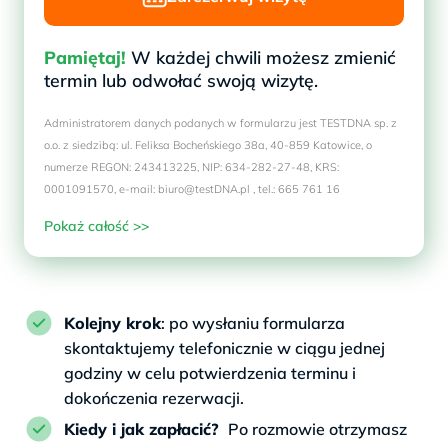
Pamiętaj!
W każdej chwili możesz zmienić
termin lub odwołać swoją wizytę.
Administratorem danych podanych w formularzu jest TESTDNA sp. z
o.o. z siedzibą: ul. Feliksa Bocheńskiego 38a, 40-859 Katowice, o
numerze REGON: 243413225, NIP: 634-282-27-48, KRS:
0001091570, e-mail: biuro@testDNA.pl , tel.: 665 761 16
Pokaż całość >>
.
Kolejny krok
: po wysłaniu formularza
skontaktujemy telefonicznie w ciągu jednej
godziny w celu potwierdzenia terminu i
dokończenia rezerwacji.
Kiedy i jak zapłacić?
Po rozmowie otrzymasz