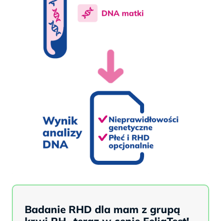
Badanie RHD dla mam z grupą
krwi RH- teraz w cenie FeliaTest!