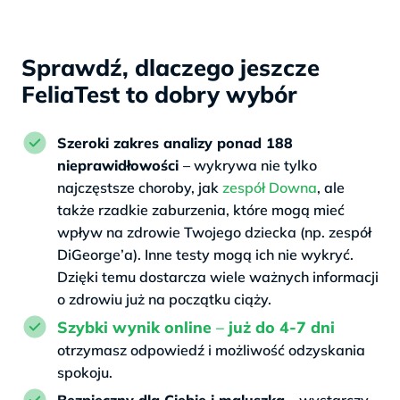
z
Sprawdź, dlaczego jeszcze
FeliaTest to dobry wybór
Szeroki zakres analizy ponad 188
nieprawidłowości
– wykrywa nie tylko
najczęstsze choroby, jak
zespół Downa
, ale
także rzadkie zaburzenia, które mogą mieć
wpływ na zdrowie Twojego dziecka (np. zespół
DiGeorge’a). Inne testy mogą ich nie wykryć.
Dzięki temu dostarcza wiele ważnych informacji
o zdrowiu już na początku ciąży.
Szybki w
ynik
online
–
już do 4-7 dni
otrzymasz odpowiedź i możliwość odzyskania
spokoju.