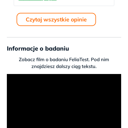
otrzymałam bardzo szybko, po
zaledwie kilku dniach. Dzięki tym
badaniom odzyskałam spokój i
Czytaj wszystkie opinie
pewność. Polecam każdemu, kto
szuka pewnych i dokładnych
badań. Dziękuję i pozdrawiam!
Informacje o badaniu
Zobacz film o badaniu FeliaTest. Pod nim
znajdziesz dalszy ciąg tekstu.