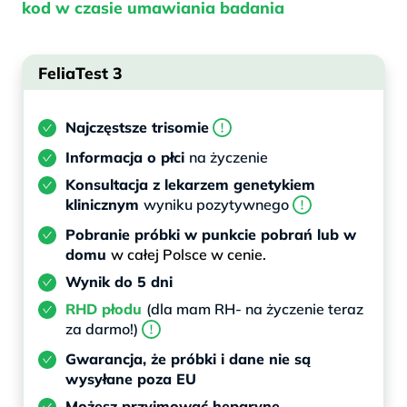
kod w czasie umawiania badania
FeliaTest 3
Najczęstsze trisomie
Informacja o płci
na życzenie
Konsultacja z lekarzem genetykiem
klinicznym
wyniku pozytywnego
Pobranie próbki w punkcie pobrań lub w
domu
w całej Polsce w cenie.
Wynik do 5 dni
RHD płodu
(dla mam RH- na życzenie teraz
za darmo!)
Gwarancja, że próbki i dane nie są
wysyłane poza EU
Możesz przyjmować heparynę