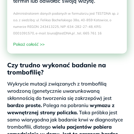
termin lub odwołać swoją wizytę.
Administratorem danych podanych w formularzu jest TESTDNA sp. z
o.o. z siedzibą: ul. Feliksa Bocheńskiego 38a, 40-859 Katowice, o
numerze REGON: 243413225, NIP: 634-282-27-48, KRS:
0001091570, e-mail: biuro@testDNA.pl , tel.: 665 761 16
Pokaż całość >>
Czy trudno wykonać badanie na
trombofilię?
Wykrycie mutacji związanych z trombofilią
wrodzoną (genetycznie uwarunkowaną
skłonnością do tworzenia się zakrzepów) jest
bardzo proste.
Polega na pobraniu
wymazu z
wewnętrznej strony policzka.
Taka próbka jest
samo wiarygodna jak badanie krwi w diagnostyce
trombofilii, dlatego
wielu pacjentów pobiera
samodzielnie w domu. Jest to zarazem bardzo