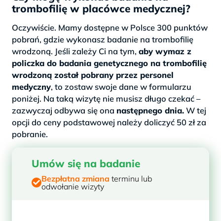
serca polecam laboratorium
trombofilię w placówce medycznej?
każdemu kto potrzebuje pomocy i
Oczywiście. Mamy dostępne w Polsce 300 punktów
badań genetycznych ❤️”
pobrań, gdzie wykonasz badanie na trombofilię
wrodzoną. Jeśli zależy Ci na tym,
aby wymaz z
policzka do badania genetycznego na trombofilię
wrodzoną został pobrany przez personel
medyczny
, to zostaw swoje dane w formularzu
poniżej. Na taką wizytę nie musisz długo czekać –
zazwyczaj odbywa się ona
następnego dnia.
W tej
opcji do ceny podstawowej należy doliczyć 50 zł za
pobranie.
Umów się na badanie
Bezpłatna zmiana
terminu lub
odwołanie wizyty