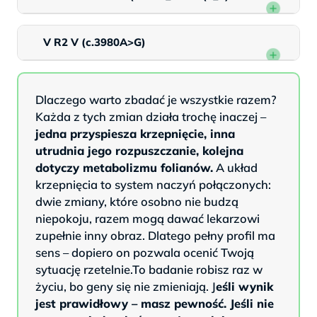
V R2 V (c.3980A>G)
Dlaczego warto zbadać je wszystkie razem?
Każda z tych zmian działa trochę inaczej –
jedna przyspiesza krzepnięcie, inna
utrudnia jego rozpuszczanie, kolejna
dotyczy metabolizmu folianów.
A układ
krzepnięcia to system naczyń połączonych:
dwie zmiany, które osobno nie budzą
niepokoju, razem mogą dawać lekarzowi
zupełnie inny obraz. Dlatego pełny profil ma
sens – dopiero on pozwala ocenić Twoją
sytuację rzetelnie.To badanie robisz raz w
życiu, bo geny się nie zmieniają. J
eśli wynik
jest prawidłowy – masz pewność. Jeśli nie