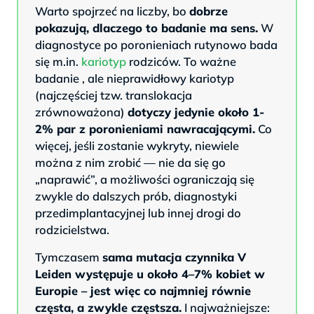
Warto spojrzeć na liczby, bo
dobrze
pokazują, dlaczego to badanie ma sens.
W
diagnostyce po poronieniach rutynowo bada
się m.in.
kariotyp
rodziców. To ważne
badanie , ale nieprawidłowy kariotyp
(najczęściej tzw. translokacja
zrównoważona)
dotyczy jedynie około 1-
2% par z poronieniami nawracającymi.
Co
więcej, jeśli zostanie wykryty, niewiele
można z nim zrobić — nie da się go
„naprawić”, a możliwości ograniczają się
zwykle do dalszych prób, diagnostyki
przedimplantacyjnej lub innej drogi do
rodzicielstwa.
Tymczasem
sama mutacja czynnika V
Leiden występuje u około 4–7% kobiet w
Europie – jest więc co najmniej równie
częsta, a zwykle częstsza.
I najważniejsze: