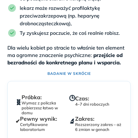
lekarz może rozważyć profilaktykę
przeciwzakrzepową (np. heparynę
drobnocząsteczkową),
Ty zyskujesz poczucie, że coś realnie robisz.
Dla wielu kobiet po stracie to właśnie ten element
ma ogromne znaczenie psychiczne:
przejście od
bezradności do konkretnego planu i wsparcia.
BADANIE W SKRÓCIE
Próbka:
🕒
Czas:
🧬
Wymaz z policzka
4–7 dni roboczych
pobierzesz łatwo w
domu
Pewny wynik:
Zakres:
🔬
✔
Certyfikowane
Rozszerzony zakres – aż
laboratorium
6 zmian w genach