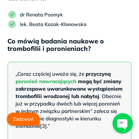
dr Renata Posmyk
lek. Beata Kozak-Klonowska
Co mówią badania naukowe o
trombofilii i poronieniach?
„Coraz częściej uważa się, że
przyczyną
poronień nawracających
mogą być zmiany
zakrzepowe uwarunkowane wystąpieniem
trombofilii wrodzonej lub nabytej
. Obecnie
już w przypadku dwóch lub więcej poronień
w jednym związku partnerskim” zaleca się
poszerzenie diagnostyki w kierunku
Zadzwoń
trombofilii[3].”
..