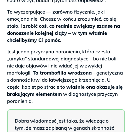
sporo wizyt, badań i pytań bez odpowiedzi.
To wyczerpujące — zarówno fizycznie, jak i
emocjonalnie. Chcesz w końcu zrozumieć, co się
stało, i
zrobić coś, co realnie zwiększy szanse na
donoszenie kolejnej ciąży – w tym właśnie
chcielibyśmy Ci pomóc.
Jest jedna przyczyna poronienia, która często
„umyka” standardowej diagnostyce – bo nie boli,
nie daje objawów i nie widać jej w zwykłej
morfologii.
To trombofilia wrodzona
– genetyczna
skłonność krwi do łatwiejszego krzepnięcia. U
części kobiet po stracie to
właśnie ona okazuje się
brakującym elementem
w diagnostyce przyczyn
poronienia.
Dobra wiadomość jest taka, że wiedząc o
tym, że masz zapisaną w genach skłonność