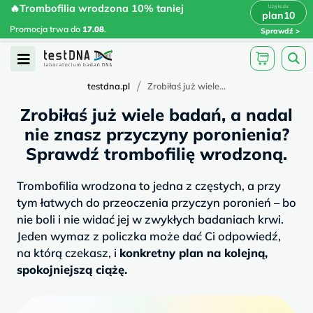
Skip
🔥Trombofilia wrodzona 10% taniej
🔥Trombofilia wrodzona 10% taniej
x
plan10
plan10
>
>
to
Promocja trwa do
.
17.08
Promocja trwa do
17.08
.
Sprawdź
content
Open
Menu
/
testdna.pl
Zrobiłaś już wiele...
Zrobiłaś już wiele badań, a nadal
nie znasz przyczyny poronienia?
Sprawdź trombofilię wrodzoną.
Trombofilia wrodzona to jedna z częstych, a przy
tym łatwych do przeoczenia przyczyn poronień – bo
nie boli i nie widać jej w zwykłych badaniach krwi.
Jeden wymaz z policzka może dać Ci odpowiedź,
na którą czekasz, i
konkretny plan na kolejną,
spokojniejszą ciążę.