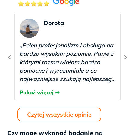
Dorota
„Pełen profesjonalizm i obsługa na
bardzo wysokim poziomie. Panie z
którymi rozmawiałam bardzo
pomocne i wyrozumiałe a co
najważniejsze szukają najlepszego
rozwiązania dla pacjentki. Dzięki
laboratorium i zasugerowaniu
dodatkowego badania
dowiedziałam się co mi jest
Czytaj wszystkie opinie
jednocześnie oszczędzając przy
tym czas i pieniądze. Z całego
Czy mogę wykonać badanie na