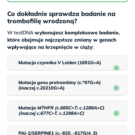
Co dokładnie sprawdza badanie na
trombofilię wrodzoną?
W testDNA
wykonujesz kompleksowe badanie,
które obejmuje najczęstsze zmiany w genach
wpływające na krzepnięcie w ciąży
:
Mutacja czynnika V Leiden (1691G>A)
Mutacja genu protrombiny (c.*97G>A)
(inaczej c.20210G>A)
Mutacja
MTHFR (c.665C>T; c.1286A>C)
(inaczej c.677C>T, c.1298A>C)
PAI-1/SERPINE1 (c.-820_-817G(4_5)