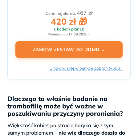
467 zł
Cena regularna:
420 zł 🎁
z kodem plan10
Promocja do 17.08.2026 r.
ZAMÓW ZESTAW DO DOMU →
Umów wizytę w punkcie pobrań (+50 zł)
Dlaczego to właśnie badanie na
trombofilię może być ważne w
poszukiwaniu przyczyny poronienia?
Większość kobiet po stracie boryka się z tym
samym problemem –
nie wie dlaczego doszło do