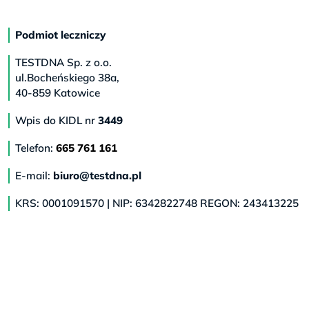
Podmiot leczniczy
TESTDNA Sp. z o.o.
ul.Bocheńskiego 38a,
40-859 Katowice
Wpis do KIDL nr
3449
Telefon:
665 761 161
E-mail:
biuro@testdna.pl
KRS: 0001091570 | NIP: 6342822748 REGON: 243413225