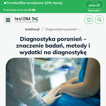
Skip
🔥Trombofilia wrodzona 10% taniej
🔥Trombofilia wrodzona 10% taniej
x
plan10
plan10
>
>
to
Promocja trwa do
.
17.08
Promocja trwa do
17.08
.
Sprawdź
content
Open
Menu
/
testdna.pl
Diagnostyka poronień –...
Diagnostyka poronień –
znaczenie badań, metody i
wydatki na diagnostykę