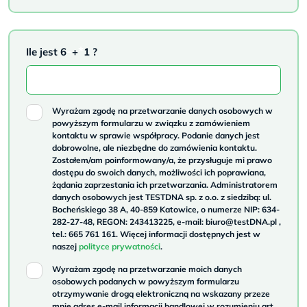
-
*
I
l
e j
es
t 6
+
1 ?
Wyrażam zgodę na przetwarzanie danych osobowych w
powyższym formularzu w związku z zamówieniem
kontaktu w sprawie współpracy. Podanie danych jest
dobrowolne, ale niezbędne do zamówienia kontaktu.
Zostałem/am poinformowany/a, że przysługuje mi prawo
dostępu do swoich danych, możliwości ich poprawiana,
żądania zaprzestania ich przetwarzania. Administratorem
danych osobowych jest TESTDNA sp. z o.o. z siedzibą: ul.
Bocheńskiego 38 A, 40-859 Katowice, o numerze NIP: 634-
282-27-48, REGON: 243413225, e-mail: biuro@testDNA.pl ,
tel.: 665 761 161. Więcej informacji dostępnych jest w
naszej
polityce prywatności
.
Wyrażam zgodę na przetwarzanie moich danych
osobowych podanych w powyższym formularzu
otrzymywanie drogą elektroniczną na wskazany przeze
mnie adres e-mail informacji handlowej w rozumieniu art.