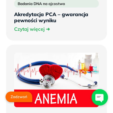
Badania DNA na ojcostwo
Bada
Akredytacja PCA – gwarancja
pewności wyniku
Czytaj
Czytaj więcej
więcej
Zadzwoń