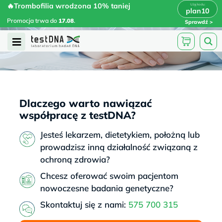
Skip
🔥Trombofilia wrodzona 10% taniej
🔥Trombofilia wrodzona 10% taniej
x
plan10
plan10
>
>
to
Promocja trwa do
.
17.08
Promocja trwa do
17.08
.
Sprawdź
content
Open
Menu
Dlaczego warto nawiązać
współpracę z testDNA?
Jesteś lekarzem, dietetykiem, położną lub
prowadzisz inną działalność związaną z
ochroną zdrowia?
Chcesz oferować swoim pacjentom
nowoczesne badania genetyczne?
Skontaktuj się z nami:
575 700 315