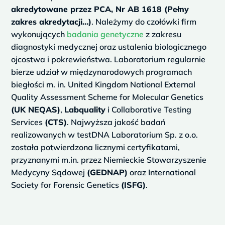
akredytowane przez PCA, Nr AB 1618 (Pełny
zakres akredytacji…)
. Należymy do czołówki firm
wykonujących
badania genetyczne
z zakresu
diagnostyki medycznej oraz ustalenia biologicznego
ojcostwa i pokrewieństwa. Laboratorium regularnie
bierze udział w międzynarodowych programach
biegłości m. in. United Kingdom National External
Quality Assessment Scheme for Molecular Genetics
(UK NEQAS)
,
Labquality
i Collaborative Testing
Services
(CTS)
. Najwyższa jakość badań
realizowanych w testDNA Laboratorium Sp. z o.o.
została potwierdzona licznymi certyfikatami,
przyznanymi m.in. przez Niemieckie Stowarzyszenie
Medycyny Sądowej
(GEDNAP)
oraz International
Society for Forensic Genetics
(ISFG)
.