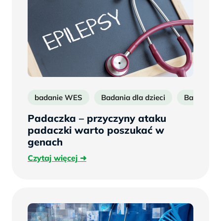
badanie WES
Badania dla dzieci
Badania n
Padaczka – przyczyny ataku
padaczki warto poszukać w
genach
Czytaj
Czytaj więcej
więcej