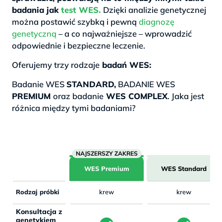
badania jak
test WES.
Dzięki analizie genetycznej
można postawić szybką i pewną
diagnozę
genetyczną
– a co najważniejsze – wprowadzić
odpowiednie i bezpieczne leczenie.
Oferujemy trzy rodzaje
badań WES:
Badanie WES
STANDARD,
BADANIE WES
PREMIUM
oraz badanie
WES COMPLEX
. Jaka jest
różnica między tymi badaniami?
WES Premium
WES Standard
Rodzaj próbki
krew
krew
Konsultacja z
genetykiem