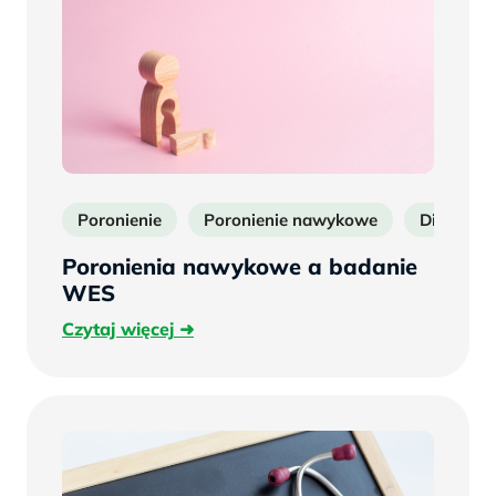
Poronienie
Poronienie nawykowe
Diagnost
Poronienia nawykowe a badanie
WES
Czytaj
Czytaj więcej
więcej