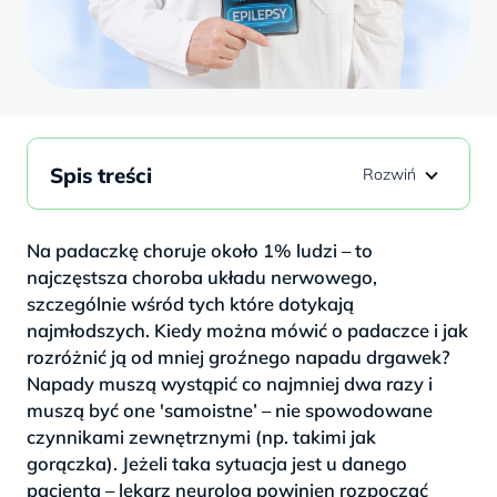
Spis treści
Na padaczkę choruje około 1% ludzi – to
najczęstsza choroba układu nerwowego,
szczególnie wśród tych które dotykają
najmłodszych. Kiedy można mówić o padaczce i jak
rozróżnić ją od mniej groźnego napadu drgawek?
Napady muszą wystąpić co najmniej dwa razy i
muszą być one 'samoistne’ – nie spowodowane
czynnikami zewnętrznymi (np. takimi jak
gorączka). Jeżeli taka sytuacja jest u danego
pacjenta – lekarz neurolog powinien rozpocząć