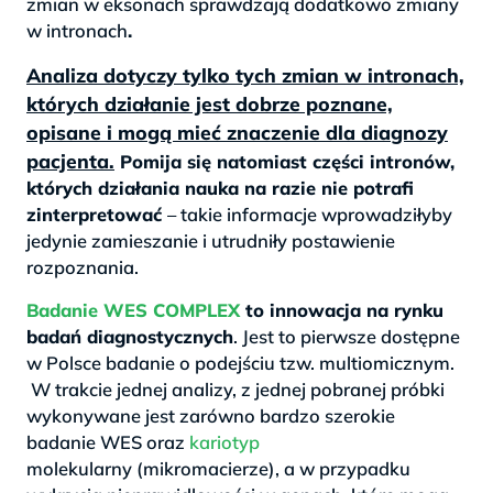
zmian w eksonach sprawdzają dodatkowo zmiany
w intronach
.
Analiza dotyczy tylko tych zmian w intronach,
których działanie jest dobrze poznane,
opisane i mogą mieć znaczenie dla diagnozy
pacjenta.
Pomija się natomiast części intronów,
których działania nauka na razie nie potrafi
zinterpretować
– takie informacje wprowadziłyby
jedynie zamieszanie i utrudniły postawienie
rozpoznania.
Badanie WES COMPLEX
to innowacja na rynku
badań diagnostycznych
. Jest to pierwsze dostępne
w Polsce badanie o podejściu tzw. multiomicznym.
W trakcie jednej analizy, z jednej pobranej próbki
wykonywane jest zarówno bardzo szerokie
badanie WES oraz
kariotyp
molekularny (mikromacierze), a w przypadku