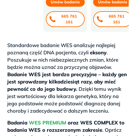
Umów badanie
Umów badanie
665 761
665 761
161
161
Standardowe badanie WES analizuje najlepiej
poznaną część DNA pacjenta, czyli
eksony
.
Poszukuje w nich niebezpiecznych zmian, które
będzie można uznać za przyczynę objawów.
Badanie WES jest bardzo precyzyjne – każdy gen
jest sprawdzany kilkadziesiąt razy, aby mieć
pewność co do jego budowy.
Dzięki temu wynik
jest wartościowy dla lekarza genetyka, który na
jego podstawie może podstawić diagnozę danej
choroby i zadecydować o dalszym leczeniu.
Badania
WES PREMIUM
oraz WES COMPLEX to
badania WES o rozszerzonym zakresie
. Oprócz