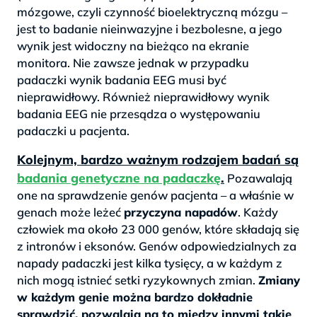
mózgowe, czyli czynność bioelektryczną mózgu –
jest to badanie nieinwazyjne i bezbolesne, a jego
wynik jest widoczny na bieżąco na ekranie
monitora. Nie zawsze jednak w przypadku
padaczki wynik badania EEG musi być
nieprawidłowy. Również nieprawidłowy wynik
badania EEG nie przesądza o występowaniu
padaczki u pacjenta.
Kolejnym, bardzo ważnym rodzajem badań są
badania genetyczne na padaczkę
.
Pozawalają
one na sprawdzenie genów pacjenta – a właśnie w
genach może leżeć
przyczyna napadów
. Każdy
człowiek ma około 23 000 genów, które składają się
z intronów i eksonów. Genów odpowiedzialnych za
napady padaczki jest kilka tysięcy, a w każdym z
nich mogą istnieć setki ryzykownych zmian.
Zmiany
w każdym genie można bardzo dokładnie
sprawdzić, pozwalają na to między innymi takie