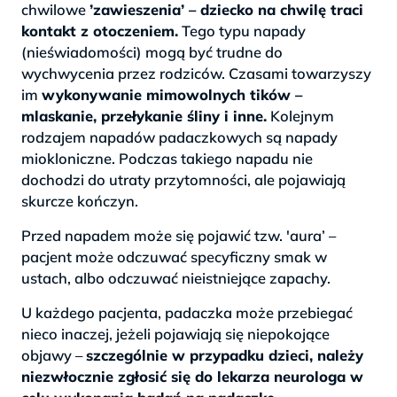
chwilowe
’zawieszenia’ – dziecko na chwilę traci
kontakt z otoczeniem.
Tego typu napady
(nieświadomości) mogą być trudne do
wychwycenia przez rodziców. Czasami towarzyszy
im
wykonywanie mimowolnych tików –
mlaskanie, przełykanie śliny i inne.
Kolejnym
rodzajem napadów padaczkowych są napady
miokloniczne. Podczas takiego napadu nie
dochodzi do utraty przytomności, ale pojawiają
skurcze kończyn.
Przed napadem może się pojawić tzw. 'aura’ –
pacjent może odczuwać specyficzny smak w
ustach, albo odczuwać nieistniejące zapachy.
U każdego pacjenta, padaczka może przebiegać
nieco inaczej, jeżeli pojawiają się niepokojące
objawy –
szczególnie w przypadku dzieci, należy
niezwłocznie zgłosić się do lekarza neurologa w