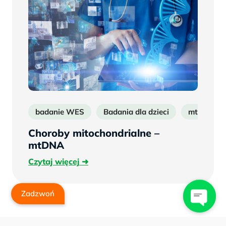
badanie WES
Badania dla dzieci
mtdna
Choroby mitochondrialne –
mtDNA
Czytaj
Czytaj więcej
więcej
Zadzwoń