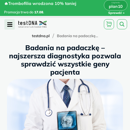
Skip
🔥Trombofilia wrodzona 10% taniej
🔥Trombofilia wrodzona 10% taniej
x
plan10
plan10
>
>
to
Promocja trwa do
.
17.08
Promocja trwa do
17.08
.
Sprawdź
content
Open
Menu
/
testdna.pl
Badania na padaczkę...
Badania na padaczkę –
najszersza diagnostyka pozwala
sprawdzić wszystkie geny
pacjenta