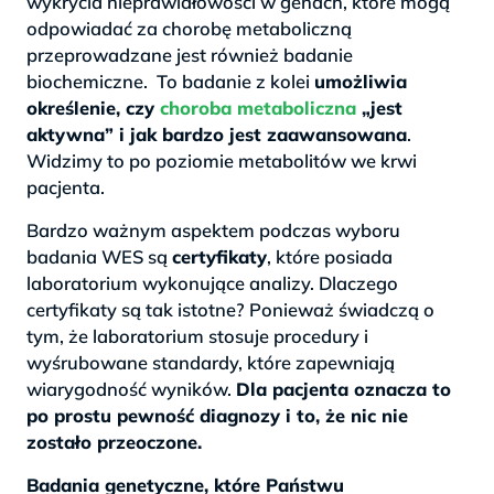
wykrycia nieprawidłowości w genach, które mogą
odpowiadać za chorobę metaboliczną
przeprowadzane jest również badanie
biochemiczne. To badanie z kolei
umożliwia
określenie, czy
choroba metaboliczna
„jest
aktywna” i jak bardzo jest zaawansowana
.
Widzimy to po poziomie metabolitów we krwi
pacjenta.
Bardzo ważnym aspektem podczas wyboru
badania WES są
certyfikaty
, które posiada
laboratorium wykonujące analizy. Dlaczego
certyfikaty są tak istotne? Ponieważ świadczą o
tym, że laboratorium stosuje procedury i
wyśrubowane standardy, które zapewniają
wiarygodność wyników.
Dla pacjenta oznacza to
po prostu pewność diagnozy i to, że nic nie
zostało przeoczone.
Badania genetyczne, które Państwu