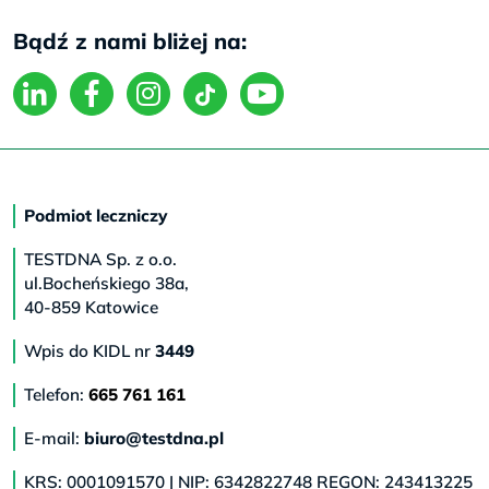
Bądź z nami bliżej na:
Podmiot leczniczy
TESTDNA Sp. z o.o.
ul.Bocheńskiego 38a,
40-859 Katowice
Wpis do KIDL nr
3449
Telefon:
665 761 161
E-mail:
biuro@testdna.pl
KRS: 0001091570 | NIP: 6342822748 REGON: 243413225