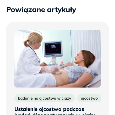
Powiązane artykuły
badanie na ojcostwo w ciąży
ojcostwo
ojc
Ustalenie ojcostwa podczas