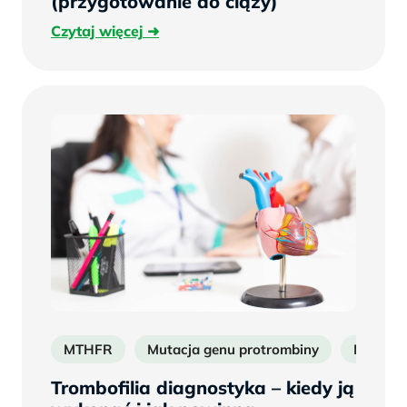
(przygotowanie do ciąży)
Czytaj
Czytaj więcej
więcej
MTHFR
Mutacja genu protrombiny
Mutacj
Trombofilia diagnostyka – kiedy ją