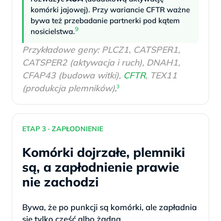
komórki jajowej). Przy wariancie CFTR ważne
bywa też przebadanie partnerki pod kątem
9
nosicielstwa.
Przykładowe geny: PLCZ1, CATSPER1,
CATSPER2 (aktywacja i ruch), DNAH1,
CFAP43 (budowa witki),
CFTR
, TEX11
(produkcja plemników)
3
.
ETAP 3 · ZAPŁODNIENIE
Komórki dojrzałe, plemniki
są, a zapłodnienie prawie
nie zachodzi
Bywa, że po punkcji są komórki, ale zapładnia
się tylko część albo żadna.