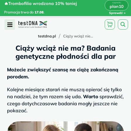
Skip
🔥Trombofilia wrodzona 10% taniej
🔥Trombofilia wrodzona 10% taniej
x
plan10
plan10
>
>
to
Promocja trwa do
.
17.08
Promocja trwa do
17.08
.
Sprawdź
content
Open
Menu
/
testdna.pl
Ciąży wciąż nie...
Ciąży wciąż nie ma? Badania
genetyczne płodności dla par
Możecie zwiększyć szansę na ciążę zakończoną
porodem.
Kolejne miesiące starań nie muszą opierać się tylko
na nadziei, że tym razem się uda.
Warto
sprawdzić,
czego dotychczasowe badania mogły jeszcze nie
pokazać.