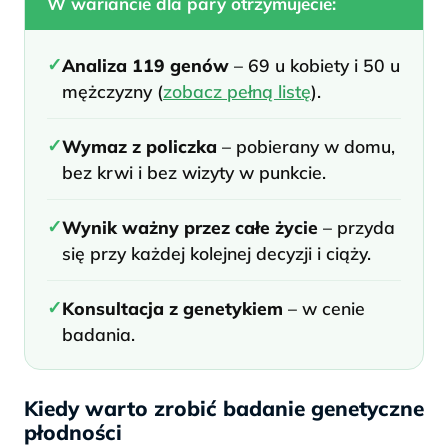
W wariancie dla pary otrzymujecie:
✓
Analiza 119 genów
– 69 u kobiety i 50 u
mężczyzny (
zobacz pełną listę
).
✓
Wymaz z policzka
– pobierany w domu,
bez krwi i bez wizyty w punkcie.
✓
Wynik ważny przez całe życie
– przyda
się przy każdej kolejnej decyzji i ciąży.
✓
Konsultacja z genetykiem
– w cenie
badania.
Kiedy warto zrobić badanie genetyczne
płodności