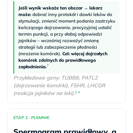
Jeśli wynik wskaże ten obszar → lekarz
może:
dobrać inny protokół i dawki leków do
stymulacji, zmienić moment podania zastrzyku
kończącego dojrzewanie, precyzyjniej ustalić
termin punkcji, a przy słabej odpowiedzi
jajników – wcześniej rozważyć zmianę
strategii lub zabezpieczenie płodności
(mrożenie komórek).
Cel: więcej dojrzałych
komórek zdolnych do prawidłowego
7
zapłodnienia.
Przykładowe geny: TUBB8, PATL2
(dojrzewanie komórki), FSHR, LHCGR
(reakcja jajników na leki).
2
,
4
ETAP 2 · PLEMNIK
Spermogram prawidłowy, a