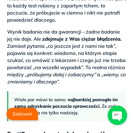
to każdy test robiony z zapartym tchem, to
poczucie, że próbujecie w ciemno i nikt nie potrafi
powiedzieć dlaczego.
Wynik badania nie da gwarancji – żadne badanie
jej nie daje. Ale
zdejmuje z Was ciężar błądzenia.
Zamiast pytania „co jeszcze jest z nami nie tak”,
pojawia się konkret: wiadomo, na którym etapie
szukać, co omówić z lekarzem i czego już nie trzeba
powtarzać „na wszelki wypadek”. To realna różnica
między
„próbujemy dalej i zobaczymy”
a
„wiemy, co
zmieniamy i dlaczego”.
Wiele par mówi to samo:
najbardziej pomogło im
samo odzyskanie poczucia sprawczości.
Że znów
mają plan, a nie tylko nadzieję.
Zadzwoń