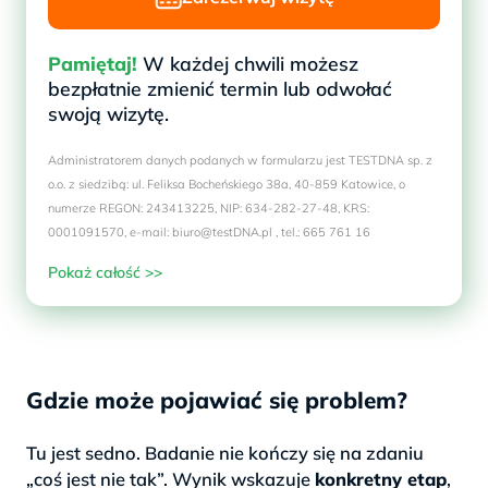
Pamiętaj!
W każdej chwili możesz
bezpłatnie zmienić termin lub odwołać
swoją wizytę.
Administratorem danych podanych w formularzu jest TESTDNA sp. z
o.o. z siedzibą: ul. Feliksa Bocheńskiego 38a, 40-859 Katowice, o
numerze REGON: 243413225, NIP: 634-282-27-48, KRS:
0001091570, e-mail: biuro@testDNA.pl , tel.: 665 761 16
Pokaż całość >>
Gdzie może pojawiać się problem?
Tu jest sedno. Badanie nie kończy się na zdaniu
„coś jest nie tak”. Wynik wskazuje
konkretny etap
,