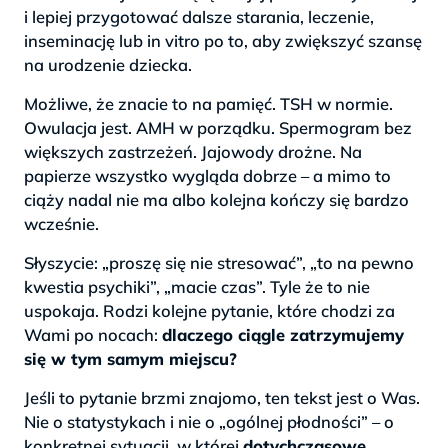
i lepiej przygotować dalsze starania, leczenie,
inseminację lub in vitro po to, aby zwiększyć szansę
na urodzenie dziecka.
Możliwe, że znacie to na pamięć. TSH w normie.
Owulacja jest. AMH w porządku. Spermogram bez
większych zastrzeżeń. Jajowody drożne. Na
papierze wszystko wygląda dobrze – a mimo to
ciąży nadal nie ma albo kolejna kończy się bardzo
wcześnie.
Słyszycie: „proszę się nie stresować”, „to na pewno
kwestia psychiki”, „macie czas”. Tyle że to nie
uspokaja. Rodzi kolejne pytanie, które chodzi za
Wami po nocach:
dlaczego ciągle zatrzymujemy
się w tym samym miejscu?
Jeśli to pytanie brzmi znajomo, ten tekst jest o Was.
Nie o statystykach i nie o „ogólnej płodności” – o
konkretnej sytuacji, w której
dotychczasowe