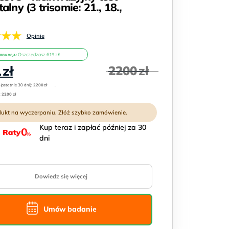
alny (3 trisomie: 21., 18.,
★★★
Opinie
Oszczędzasz 619 zł!
PROMOCJA!
na
Aktualna
1
zł
2200
zł
cena
:
(ostatnie 30 dni):
wynosi:
2200
zł
.
:
2200 zł
1581 zł.
Kup teraz i zapłać później za 30
dni
Dowiedz się więcej
Umów badanie