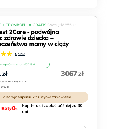
T + TROMBOFILIA GRATIS
Oszczędź 856 zł
Test 2Care - podwójna
a: zdrowie dziecka +
eczeństwo mamy w ciąży
★★★
Opinie
Oszczędzasz 855.99 zł!
OMOCJA!
na
Aktualna
1
zł
3067
zł
cena
:
(ostatnie 30 dni):
wynosi:
2211
zł
.
:
3067 zł
2211 zł.
Kup teraz i zapłać później za 30
dni