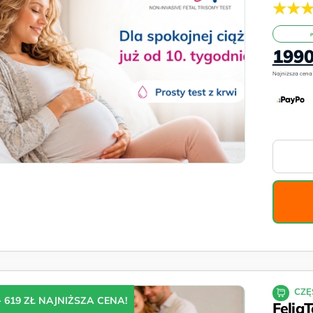
★★
Pierwot
199
cena
wynosiła
2397 zł.
CZĘ
 619 ZŁ NAJNIŻSZA CENA!
FeliaT