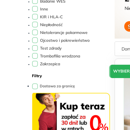
Sb
Badanie WES
9–
Inne
17
KIR i HLA-C
Niepłodność
Nietolerancje pokarmowe
Ojcostwo i pokrewieństwo
Test zdrady
Trombofilia wrodzona
Zakrzepica
WYBIER
Filtry
Dostawa za granicę