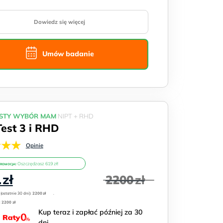
Dowiedz się więcej
Umów badanie
STY WYBÓR MAM
NIPT + RHD
Test 3 i RHD
★★★
Opinie
Oszczędzasz 619 zł!
PROMOCJA!
na
Aktualna
1
zł
2200
zł
cena
:
(ostatnie 30 dni):
wynosi:
2200
zł
.
:
2200 zł
1581 zł.
Kup teraz i zapłać później za 30
dni