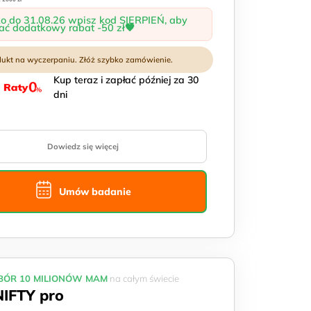
2211 zł.
ko do 31.08.26 wpisz kod SIERPIEŃ, aby
ać dodatkowy rabat -50 zł🧡
Kup teraz i zapłać później za 30
dni
Dowiedz się więcej
Umów badanie
ÓR 10 MILIONÓW MAM
na całym świecie
NIFTY pro