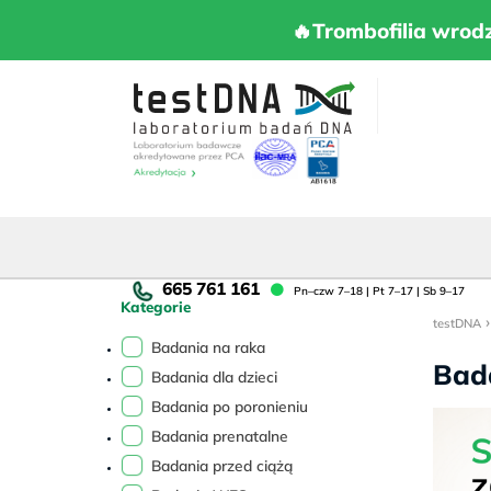
Skip
to
🔥Trombofilia 
🔥Trombofilia wrod
content
Pn
Pn–czw 7–18 | Pt 7–17 | Sb 9–17
Kategorie
cz
7–
Badania na raka
18
Bad
Badania dla dzieci
|
Pt
Badania po poronieniu
7–
Badania prenatalne
17
Badania przed ciążą
|