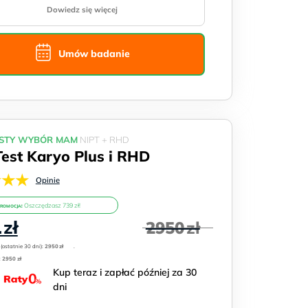
Dowiedz się więcej
Umów badanie
STY WYBÓR MAM
NIPT + RHD
Test Karyo Plus i RHD
★★★
Opinie
Oszczędzasz 739 zł!
PROMOCJA!
na
Aktualna
1
zł
2950
zł
cena
:
(ostatnie 30 dni):
wynosi:
2950
zł
.
:
2950 zł
2211 zł.
Kup teraz i zapłać później za 30
dni