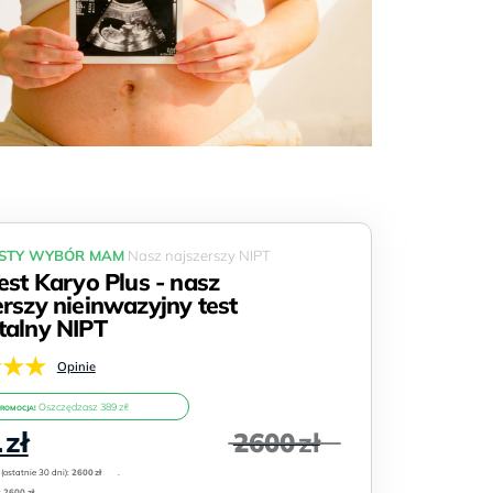
STY WYBÓR MAM
Nasz najszerszy NIPT
est Karyo Plus - nasz
erszy nieinwazyjny test
talny NIPT
★★★
Opinie
Oszczędzasz 389 zł!
PROMOCJA!
na
Aktualna
1
zł
2600
zł
cena
:
(ostatnie 30 dni):
wynosi:
2600
zł
.
:
2600 zł