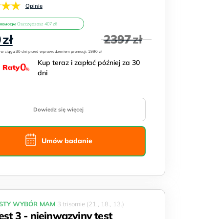
★★★
Opinie
Oszczędzasz 407 zł!
PROMOCJA!
na
Aktualna
0
zł
2397
zł
cena
:
wynosi:
Kup teraz i zapłać później za 30
1990 zł.
dni
Dowiedz się więcej
Umów badanie
STY WYBÓR MAM
3 trisomie (21., 18., 13.)
est 3 - nieinwazyjny test