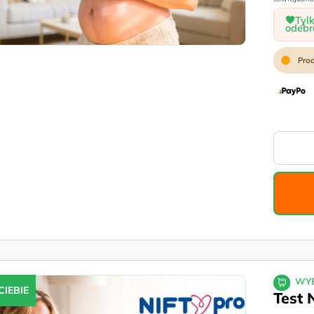
2600 zł.
🧡Tyl
odebr
WYB
CIEBIE
Test 