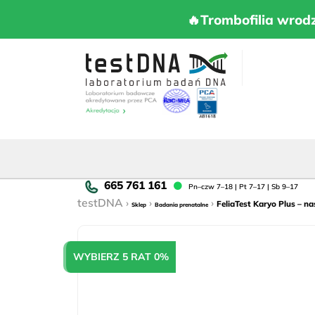
Skip
to
🔥Trombofilia 
🔥Trombofilia wrod
content
Pn
Pn–czw 7–18 | Pt 7–17 | Sb 9–17
cz
›
›
›
FeliaTest Karyo Plus – n
Sklep
Badania prenatalne
7–
18
|
WYBIERZ 5 RAT 0%
Pt
7–
17
|