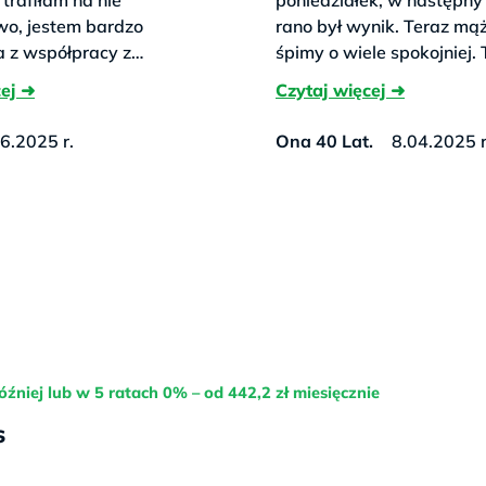
o, jestem bardzo
rano był wynik. Teraz mąż 
 z współpracy z
śpimy o wiele spokojniej. 
DNA personel bardzo
robiłam 10 tydz.5 dzień.
rofesjonalizm w 100%
6.2025 r.
Ona 40 Lat.
8.04.2025 r
óźniej lub w 5 ratach 0% – od 442,2 zł miesięcznie
s