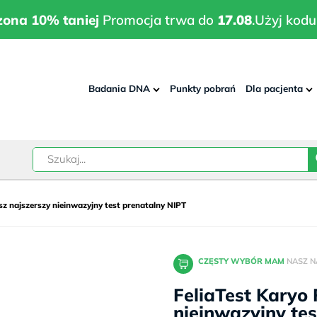
wrodzona 10% taniej
Promocja trwa do
17.08
.
Użyj kodu:
pla
zona 10% taniej
Promocja trwa do
17.08
.
Użyj kodu
Badania DNA
Punkty pobrań
Dla pacjenta
–
w
asz najszerszy nieinwazyjny test prenatalny NIPT
CZĘSTY WYBÓR MAM
NASZ N
FeliaTest Karyo 
nieinwazyjny te