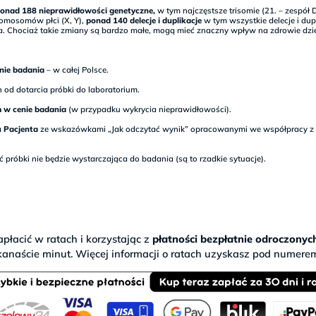
onad 188 nieprawidłowości genetyczne,
w tym najczęstsze trisomie (21. – zespół 
chromosomów płci (X, Y),
ponad 140 delecje i duplikacje
w tym wszystkie delecje i dup
’a. Chociaż takie zmiany są bardzo małe, mogą mieć znaczny wpływ na zdrowie dzi
nie badania
– w całej Polsce.
od dotarcia próbki do laboratorium.
m w cenie badania
(w przypadku wykrycia nieprawidłowości).
u Pacjenta
ze wskazówkami „Jak odczytać wynik” opracowanymi we współpracy z l
 próbki nie będzie wystarczająca do badania (są to rzadkie sytuacje).
płacić w ratach i korzystając z
płatności bezpłatnie odroczonyc
kanaście minut. Więcej informacji o ratach uzyskasz pod numerem