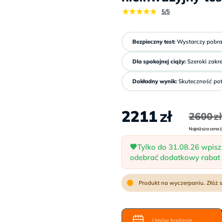
★★★★★
5/5
Bezpieczny test:
Wystarczy pobra
Dla spokojnej ciąży:
Szeroki zakre
Dokładny wynik:
Skuteczność potw
2211
zł
2600
zł
Najniższa cena (
🧡Tylko do 31.08.26 wpisz
odebrać dodatkowy rabat 
Umów badanie