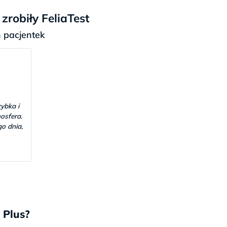
robiły FeliaTest
pacjentek
ybka i
osfera.
o dnia,
dwie
cam
adnych
 Plus?