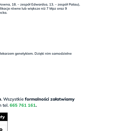
Downa, 18. – zespół Edwardsa, 13. – zespół Patau),
likacje równe lub większe niż 7 Mpz oraz 9
ecka.
ekarzem genetykiem. Dzięki nim samodzielne
h
. Wszystkie
formalności załatwiamy
 tel.
665 761 161
.