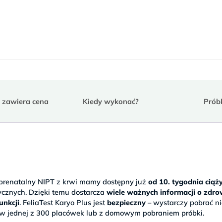
jednostką
DNA personel
bardzo
życzliwy
profesjonalizm
w 100%
polecam..
o zawiera cena
Kiedy wykonać?
Prób
t prenatalny NIPT z krwi mamy dostępny już
od 10. tygodnia ciąż
cznych. Dzięki temu dostarcza
wiele ważnych informacji o zdro
unkcji
. FeliaTest Karyo Plus jest
bezpieczny
– wystarczy pobrać n
w jednej z 300 placówek lub z domowym pobraniem próbki.