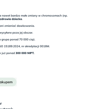
 ale nawet bardzo małe zmiany w chromosomach (np.
 zdrowia dziecka
.
, ani zmieniać dawkowania.
 wysyłane poza jej obszar.
ża grupa ponad 70 000 ciąż.
SO 15189:2024, nr akredytacji 0018M.
o już ponad
300 000 NIPT.
w
 wtorek