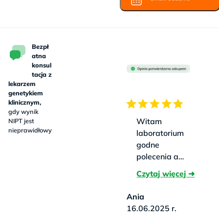
Bezpł
atna
konsul
tacja z
lekarzem
genetykiem
klinicznym,
gdy wynik
Witam
NIPT jest
nieprawidłowy
laboratorium
godne
polecenia a
trafiłam na nie
przypadkowo,
jestem bardzo
Ania
zadowolona z
16.06.2025 r.
współpracy z