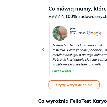
Co mówią mamy, które z
⭐⭐⭐⭐⭐ 100% zadowolonych 
Jola
🇵🇱 Polska
Jestem bardzo zadowolona z usług
testDNA. Profesjonalne podejście, sz
rzetelna obsługa, a do tego miła atm
Pobranie krwi odbyło się tego sameg
w którym się zgłosiłam, a wyniki
otrzymałam bardzo szybko, po zale
kilku dniach. Dzięki tym badaniom
odzyskałam spokój i pewność. Pole
każdemu, kto szuka pewnych i dokł
Czytaj wszystkie opinie
badań. Dziękuję i pozdrawiam!
Co wyróżnia FeliaTest Karyo