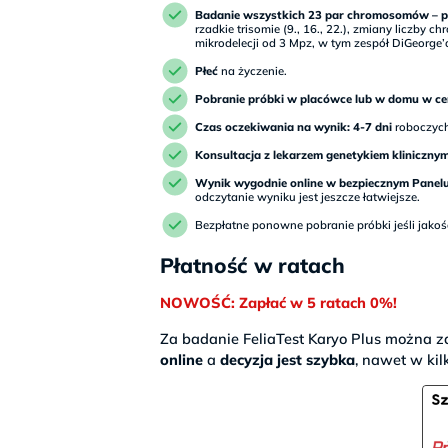
Badanie wszystkich 23 par chromosomów – p
rzadkie trisomie (9., 16., 22.), zmiany liczby 
mikrodelecji od 3 Mpz, w tym zespół DiGeorge
Płeć
na życzenie.
Pobranie próbki w placówce lub w domu w ce
Czas oczekiwania na wynik: 4-7 dni
roboczych 
Konsultacja z lekarzem genetykiem kliniczny
Wynik wygodnie online w bezpiecznym Panel
odczytanie wyniku jest jeszcze łatwiejsze.
Bezpłatne ponowne pobranie próbki jeśli jakość
Płatność w ratach
NOWOŚĆ: Zapłać w 5 ratach 0%!
Za badanie FeliaTest Karyo Plus można za
online
a
decyzja jest szybka
, nawet w kil