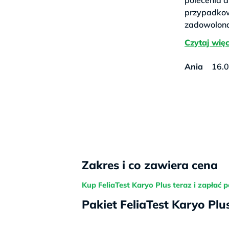
przypadkow
zadowolona
jednostką 
życzliwy p
polecam..
Ania
16.0
Zakres i co zawiera cena
Kup FeliaTest Karyo Plus teraz i zapłać p
Pakiet FeliaTest Karyo Plu