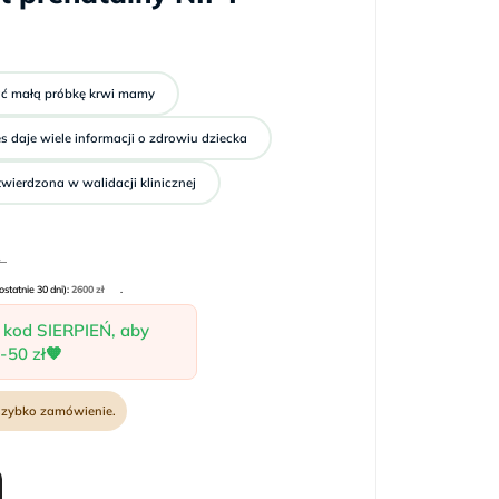
ć małą próbkę krwi mamy
s daje wiele informacji o zdrowiu dziecka
ierdzona w walidacji klinicznej
Pierwotna
Aktualna
cena
cena
ostatnie 30 dni):
wynosiła:
wynosi:
2600
zł
.
2600 zł.
2211 zł.
 kod SIERPIEŃ, aby
-50 zł🧡