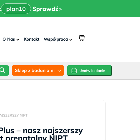
x
>
n10
Sprawdź
:
plan10
Sprawdź
>
shopping
O Nas
Kontakt
Współpraca
cart
Sklep z badaniami
Umów badanie
AJSZERSZY NIPT
Plus – nasz najszerszy
st prenatalny NIPT