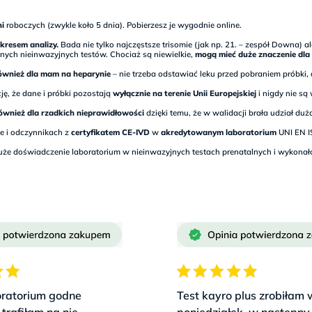
ni
roboczych (zwykle koło 5 dnia). Pobierzesz je wygodnie online.
kresem analizy.
Bada nie tylko najczęstsze trisomie (jak np. 21. – zespół Downa)
 innych nieinwazyjnych testów. Chociaż są niewielkie,
mogą mieć duże znaczenie dla
ównież dla mam na heparynie
– nie trzeba odstawiać leku przed pobraniem próbki
ę, że dane i próbki pozostają
wyłącznie na terenie Unii Europejskiej
i nigdy nie są
ównież dla rzadkich nieprawidłowości
dzięki temu, że w walidacji brała udział du
e i odczynnikach z
certyfikatem CE-IVD
w
akredytowanym laboratorium
UNI EN I
że doświadczenie laboratorium w nieinwazyjnych testach prenatalnych i wykonał
ratorium godne
Test kayro plus zrobiłam 
 trafiłam na nie
poniedziałek, w następny