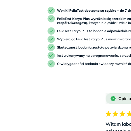
Wyniki FeliaTest dostępne są szybko – do 7 d
FeliaTest Karyo Plus wyróżnia się szerokim za
zespół DiGeorge’a
), których nie „widzi” wiele
FeliaTest Karyo Plus to badanie
odpowiednie r
Wybierając FeliaTest Karyo Plus masz gwarancj
Skuteczność badania została potwierdzona r
Jest wykonywany na oprogramowaniu, sprzęci
O wiarygodności badania świadczy również du
Witam labo
polecenia a