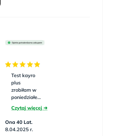
Test kayro
plus
zrobiłam w
poniedziałek,
w następny
wtorek rano
był wynik.
Ona 40 Lat.
Teraz mąż i
8.04.2025 r.
ja śpimy o