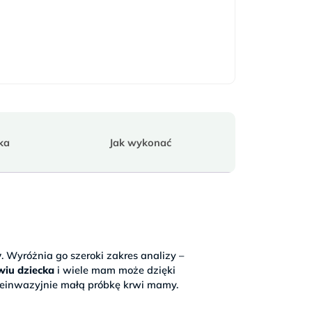
wiele
spokojniej.
Test robiłam
10 tydz.5
dzień.
ka
Jak wykonać
y
. Wyróżnia go szeroki zakres analizy –
wiu dziecka
i wiele mam może dzięki
ieinwazyjnie małą próbkę krwi mamy.