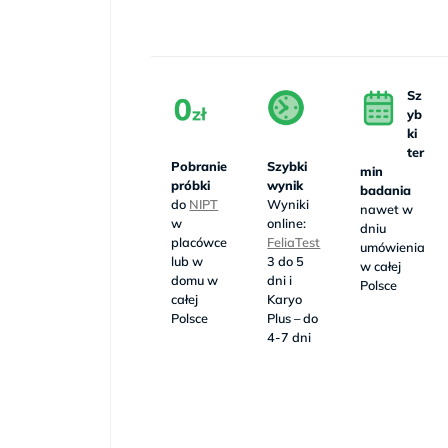
Sz
yb
ki
ter
Pobranie
Szybki
min
próbki
wynik
badania
do
NIPT
Wyniki
nawet w
w
online:
dniu
placówce
FeliaTest
umówienia
lub w
3 do 5
w całej
domu w
dni i
Polsce
całej
Karyo
Polsce
Plus – do
4-7 dni