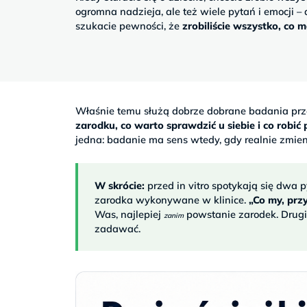
Sb
ogromna nadzieja, ale też wiele pytań i emocji – 
9–
szukacie pewności, że
zrobiliście wszystko, co 
17
Właśnie temu służą dobrze dobrane badania prze
zarodku, co warto sprawdzić u siebie i co robić
jedna: badanie ma sens wtedy, gdy realnie zmien
W skrócie:
przed in vitro spotykają się dwa 
zarodka wykonywane w klinice.
„Co my, przy
Was, najlepiej
powstanie zarodek. Drugie
zanim
zadawać.