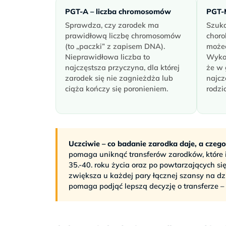
PGT-A – liczba chromosomów
PGT-
Sprawdza, czy zarodek ma
Szuka
prawidłową liczbę chromosomów
choro
(to „paczki” z zapisem DNA).
możec
Nieprawidłowa liczba to
Wykon
najczęstsza przyczyna, dla której
że w 
zarodek się nie zagnieżdża lub
najcz
ciąża kończy się poronieniem.
rodzi
Uczciwie – co badanie zarodka daje, a czego 
pomaga uniknąć transferów zarodków, które i 
35.-40. roku życia oraz po powtarzających si
zwiększa u każdej pary łącznej szansy na dzi
pomaga podjąć lepszą decyzję o transferze – 