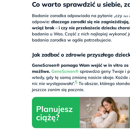
Co warto sprawdzić u siebie, 
Badanie zarodka odpowiada na pytanie „czy
ten
odpowie:
dlaczego zarodki się nie zagnieżdżaj
wciąż brak – i czy nie przekażecie dziecku choro
badania u Was. Część z nich najlepiej wykonać 
badania zarodka w ogóle potrzebujecie.
Jak zadbać o zdrowie przyszłego dziec
GeneScreen® pomaga Wam wejść w in vitro ze sp
możliwe.
GeneScreen®
sprawdza geny Twoje i pa
wtedy, gdy tę samą zmianę nosicie oboje. Każde 
5
nic nie występowało”.
To obszar, którego standa
jeszcze zanim się pocznie.