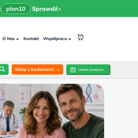
x
>
n10
Sprawdź
:
plan10
Sprawdź
>
shopping
O Nas
Kontakt
Współpraca
cart
Sklep z badaniami
Umów badanie