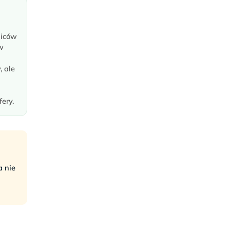
ziców
w
, ale
ery.
a nie