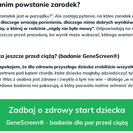
zanim powstanie zarodek?
zarodek jest w porządku?”. Ale zostają pytania, na które zarodek 
ą, dlaczego wracają poronienia, dlaczego mimo dobrych wyników
by, o której w rodzinie „nigdy nie było mowy”.
Odpowiadają na 
jeszcze przed procedurą, bo wynik może wskazać, którego warian
ka jeszcze przed ciążą? (badanie GeneScreen®)
okojem, że dla zdrowia przyszłego dziecka zrobiliście wszystk
rtnera pod kątem chorób, które dziecko mogłoby odziedziczyć ty
z Was z osobna jest zdrowe i zwykle o tym nie wie – dlatego „w r
rdowe badania nie pokazują, a który pozwala realnie ochronić dz