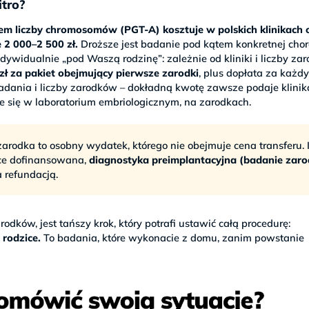
itro?
em liczby chromosomów (PGT-A) kosztuje w polskich klinikach o
 2 000–2 500 zł.
Droższe jest badanie pod kątem konkretnej cho
indywidualnie „pod Waszą rodzinę”: zależnie od kliniki i liczby z
 zł za pakiet obejmujący pierwsze zarodki
, plus dopłata za każd
badania i liczby zarodków – dokładną kwotę zawsze podaje klinik
je się w laboratorium embriologicznym, na zarodkach.
arodka to osobny wydatek, którego nie obejmuje cena transferu. 
lsce dofinansowana,
diagnostyka preimplantacyjna (badanie zar
a refundacją.
ków, jest tańszy krok, który potrafi ustawić całą procedurę:
 rodzice.
To badania, które wykonacie z domu, zanim powstanie