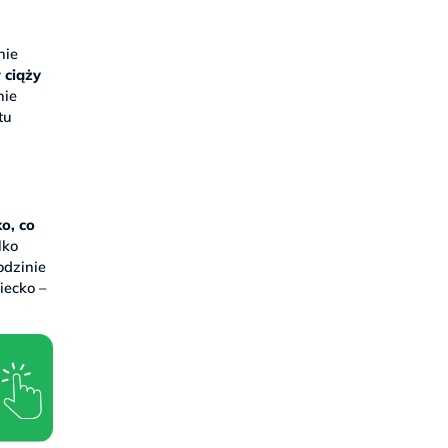
nie
 ciąży
nie
tu
o, co
lko
odzinie
iecko –