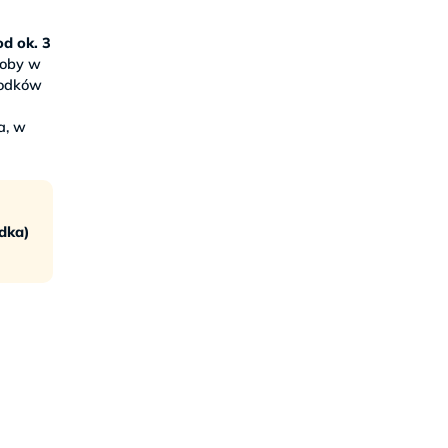
d ok. 3
roby w
arodków
y
a, w
I
odka)