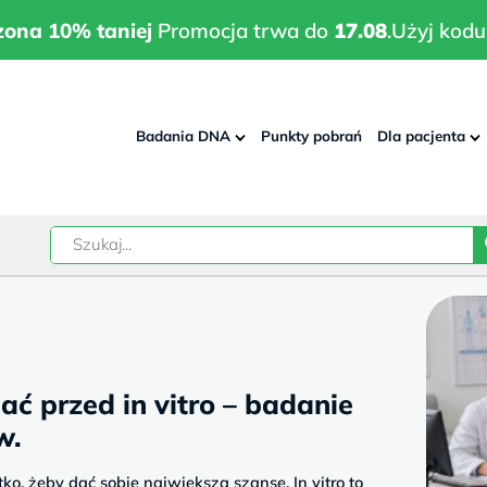
wrodzona 10% taniej
Promocja trwa do
17.08
.
Użyj kodu:
pla
zona 10% taniej
Promocja trwa do
17.08
.
Użyj kodu
Badania DNA
Punkty pobrań
Dla pacjenta
–
w
ć przed in vitro – badanie
w.
tko, żeby dać sobie największą szansę. In vitro to