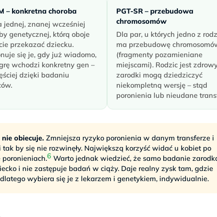
M – konkretna choroba
PGT-SR – przebudowa
chromosomów
 jednej, znanej wcześniej
by genetycznej, którą oboje
Dla par, u których jedno z rod
ie przekazać dziecku.
ma przebudowę chromosomó
uje się je, gdy już wiadomo,
(fragmenty pozamieniane
grę wchodzi konkretny gen –
miejscami). Rodzic jest zdrowy
ęściej dzięki badaniu
zarodki mogą dziedziczyć
ców.
niekompletną wersję – stąd
poronienia lub nieudane transf
nie obiecuje.
Zmniejsza ryzyko poronienia w danym transferze i
tak by się nie rozwinęły. Największą korzyść widać u kobiet po
6
ę poronieniach.
Warto jednak wiedzieć, że samo badanie zarodk
ecko i nie zastępuje badań w ciąży. Daje realny zysk tam, gdzie
dlatego wybiera się je z lekarzem i genetykiem, indywidualnie.