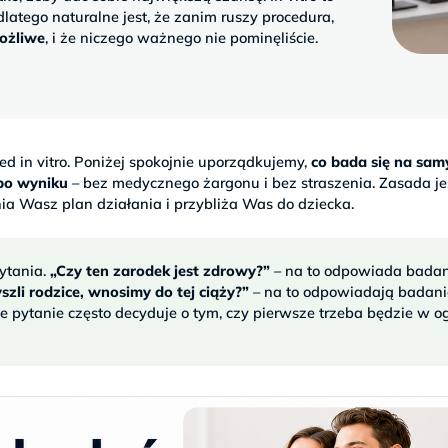
dlatego naturalne jest, że zanim ruszy procedura,
możliwe
, i że niczego ważnego nie pominęliście.
d in vitro. Poniżej spokojnie uporządkujemy,
co bada się na sa
 po wyniku
– bez medycznego żargonu i bez straszenia. Zasada je
ia Wasz plan działania i przybliża Was do dziecka.
pytania.
„Czy ten zarodek jest zdrowy?”
– na to odpowiada badan
szli rodzice, wnosimy do tej ciąży?”
– na to odpowiadają badani
 pytanie często decyduje o tym, czy pierwsze trzeba będzie w o