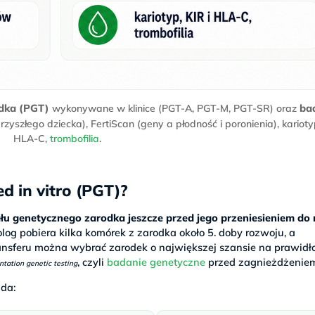
dka (PGT)
ba
wykonywane w klinice (PGT-A, PGT-M, PGT-SR) oraz
yszłego dziecka), FertiScan (geny a płodność i poronienia), kariotyp
HLA-C,
trombofilia
.
d in vitro (PGT)?
u genetycznego zarodka jeszcze przed jego przeniesieniem do 
olog pobiera kilka komórek z zarodka około 5. doby rozwoju, a
transferu można wybrać zarodek o największej szansie na prawid
, czyli
badanie genetyczne
przed zagnieżdżenie
ntation genetic testing
 da: