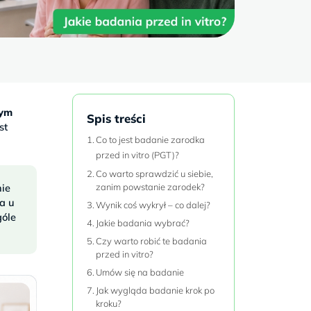
mym
Spis treści
st
Co to jest badanie zarodka
przed in vitro (PGT)?
Co warto sprawdzić u siebie,
ie
zanim powstanie zarodek?
a u
Wynik coś wykrył – co dalej?
góle
Jakie badania wybrać?
Czy warto robić te badania
przed in vitro?
Umów się na badanie
Jak wygląda badanie krok po
kroku?