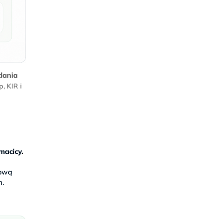
dania
, KIR i
macicy.
łową
m.