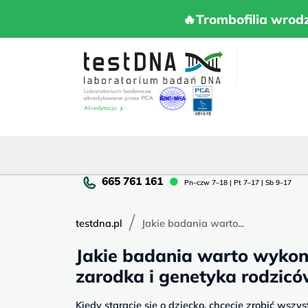
Skip
to
🔥Trombofilia 
🔥Trombofilia wrod
content
Pn
Pn–czw 7–18 | Pt 7–17 | Sb 9–17
cz
7–
/
18
testdna.pl
Jakie badania warto...
|
Jakie badania warto wykona
Pt
7–
zarodka i genetyka rodzicó
17
|
Kiedy staracie się o dziecko, chcecie zrobić wszys