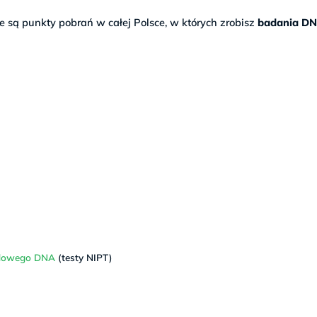
e są punkty pobrań w całej Polsce, w których zrobisz
badania D
ą
odowego DNA
(testy NIPT)