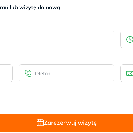
brań lub wizytę domową
Zarezerwuj wizytę