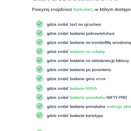
Pokaż
Umów
Powyżej znajdziesz
formularz
, w którym dostępn
gdzie zrobić test na ojcostwo
Bydgoszcz, ul. W. Łochowskiego 7 A
gdzie zrobić badania pokrewieństwa
Pokaż
Umów
gdzie zrobić badanie na trombofilię wrodzon
gdzie zrobić
badanie na celiakię
gdzie zrobić badanie na nietolerancję laktozy
Bydgoszcz, ul. Wielorybia 106
gdzie zrobić badania po poronieniu
Pokaż
Umów
gdzie zrobić badanie genu
MTHFR
gdzie zrobić
badanie NOVA
Bytów, ul. Lęborska 11
gdzie zrobić
badanie prenatalne
NIFTY PRO
gdzie zrobić badanie prenatalne
wolnego pł
Pokaż
Umów
gdzie zrobić badanie kariotypu