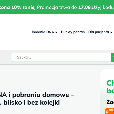
wrodzona 10% taniej
Promocja trwa do
17.08
.
Użyj kodu:
pla
zona 10% taniej
Promocja trwa do
17.08
.
Użyj kodu
Badania DNA
Punkty pobrań
Dla pacjenta
–
w
NA i pobrania domowe –
lisko i bez kolejki