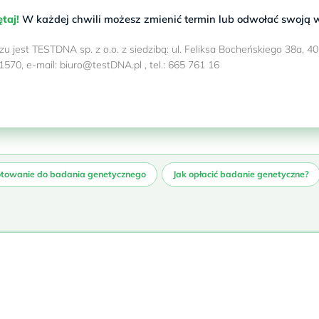
taj!
W każdej chwili możesz zmienić termin lub odwołać swoją w
 jest TESTDNA sp. z o.o. z siedzibą: ul. Feliksa Bocheńskiego 38a,
70, e-mail: biuro@testDNA.pl , tel.: 665 761 16
otowanie do badania genetycznego
Jak opłacić badanie genetyczne?
k po kroku
nia genetycznego (badania DNA)?
ne?
?
czo. Poniżej znajdziesz szczegółowe informacje na temat przygo
 punkcie pobrań, płatność jest podzielona najczęściej na dwie cz
F do pobrania z Panelu Pacjenta). Wynik w formacie PDF posiada 
 są dostępne w naszym
Sklepie internetowym
oraz w
cenniku
lub
łniając formularz online
dzwoniąc pod numer:
665 761 161
alendarzowych.
edycznej
– w punkcie pobrań zostaje pobrana opłata za usługę pobran
u!