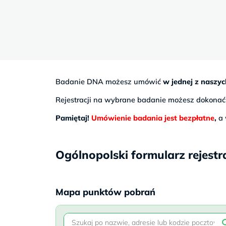
Sb
9–
17
Badanie DNA możesz umówić
w jednej z naszyc
Rejestracji na wybrane badanie możesz dokona
Pamiętaj!
Umówienie badania jest bezpłatne
,
a 
Ogólnopolski formularz rejestr
Mapa punktów pobrań