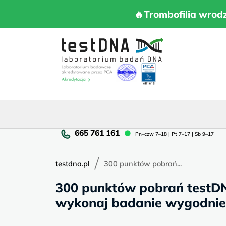
Skip
to
🔥Trombofilia 
🔥Trombofilia wrod
content
Pn
Pn–czw 7–18 | Pt 7–17 | Sb 9–17
cz
7–
/
18
testdna.pl
300 punktów pobrań...
|
300 punktów pobrań testD
Pt
7–
wykonaj badanie wygodnie, b
17
|