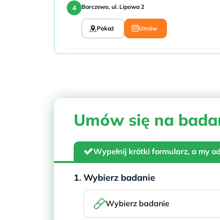
Barczewo, ul. Lipowa 2
Pokaż
Umów
Będzin, ul. Małobądzka 141
Pokaż
Umów
Umów się na bada
Bełchatów, ul. 1 Maja 4
Pokaż
Umów
Wypełnij krótki formularz, a my 
1. Wybierz badanie
Bełchatów, ul. Turkusowa 7
Pokaż
Umów
Wybierz badanie