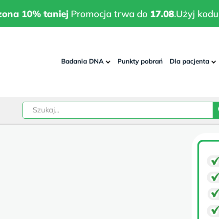
wrodzona 10% taniej
Promocja trwa do
17.08
.
Użyj kodu:
pla
zona 10% taniej
Promocja trwa do
17.08
.
Użyj kodu
Badania DNA
Punkty pobrań
Dla pacjenta
–
w