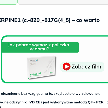
RPINE1 (c.-820_-817G(4_5) – co warto
t niezmienne bez względu na to, skąd zostało wyizolowane).
kowane odczynniki IVD CE i jest wykonywane metodą QF – PCR.
J
S