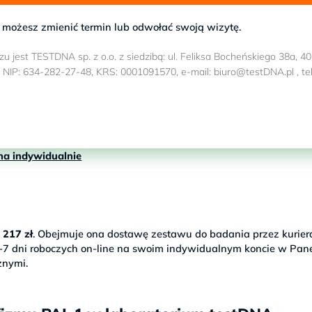
 możesz zmienić termin lub odwołać swoją wizytę.
jest TESTDNA sp. z o.o. z siedzibą: ul. Feliksa Bocheńskiego 38a, 40
IP: 634-282-27-48, KRS: 0001091570, e-mail: biuro@testDNA.pl , tel
na indywidualnie
 217 zł
. Obejmuje ona dostawę zestawu do badania przez kurier
-7 dni roboczych on-line na swoim indywidualnym koncie w Pan
znymi.