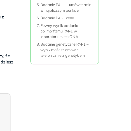
Badanie PAI-1 – umów termin
w najbliższym punkcie
 z
Badanie PAI-1 cena
Pewny wynik badania
polimorfizmu PAI-1 w
laboratorium testDNA
Badanie genetyczne PAI-1 –
wynik możesz omówić
y, że
telefonicznie z genetykiem
jdziesz