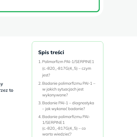
Spis treści
Polimorfizm PAI-1/SERPINE1
(c.-820_-817G(4_5) – czym
jest?
ny
Badanie polimorfizmu PAI-1 –
w jakich sytuacjach jest
rzez to
wykonywane?
Badanie PAI-1 – diagnostyka
– jak wykonać badanie?
Badanie polimorfizmu PAI-
1/SERPINE1
(c.-820_-817G(4_5) – co
warto wiedzieć?