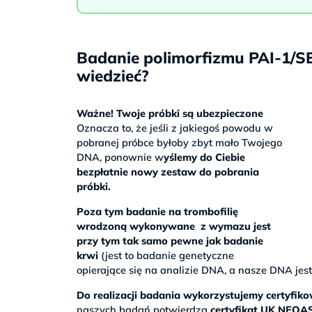
Badanie polimorfizmu PAI-1/SE
wiedzieć?
Ważne! Twoje próbki są ubezpieczone
Oznacza to, że jeśli z jakiegoś powodu w
pobranej próbce byłoby zbyt mało Twojego
DNA, ponownie w
yślemy do Ciebie
bezpłatnie nowy zestaw do pobrania
próbki.
Poza tym b
adanie na trombofilię
wrodzoną wykonywane z wymazu jest
przy tym tak samo pewne jak badanie
krwi
(jest to badanie genetyczne
opierające się na analizie DNA, a nasze DNA jes
Do realizacji badania wykorzystujemy certyfi
naszych badań potwierdza
certyfikat UK NEQA