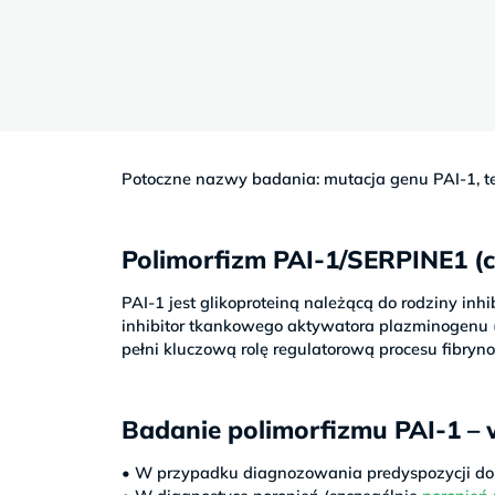
Sb
9–
17
Potoczne nazwy badania: mutacja genu PAI-1, te
Polimorfizm PAI-1/SERPINE1 (c
PAI-1 jest glikoproteiną należącą do rodziny inh
inhibitor tkankowego aktywatora plazminogenu (
pełni kluczową rolę regulatorową procesu fibryno
Badanie polimorfizmu PAI-1 – 
• W przypadku diagnozowania predyspozycji do 