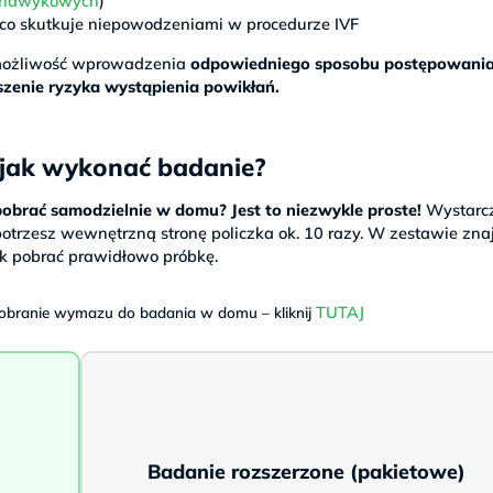
ń nawykowych
)
 co skutkuje niepowodzeniami w procedurze IVF
możliwość wprowadzenia
odpowiedniego sposobu postępowania
szenie ryzyka wystąpienia powikłań.
 jak wykonać badanie?
obrać samodzielnie w domu?
Jest to niezwykle proste!
Wystarcz
rzesz wewnętrzną stronę policzka ok. 10 razy. W zestawie zna
jak pobrać prawidłowo próbkę.
TUTAJ
obranie wymazu do badania w domu – kliknij
Badanie rozszerzone (pakietowe)