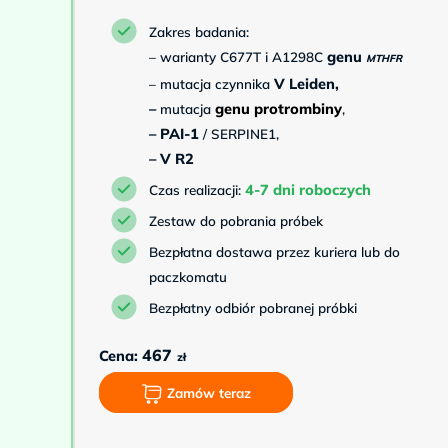
Zakres badania:
genu
– warianty C677T i A1298C
MTHFR
V Leiden,
– mutacja czynnika
–
genu protrombiny
mutacja
,
– PAI-1
/ SERPINE1,
– V R2
4-7 dni roboczych
Czas realizacji:
Zestaw do pobrania próbek
Bezpłatna dostawa przez kuriera lub do
paczkomatu
Bezpłatny odbiór pobranej próbki
467
Cena:
zł
Zamów teraz