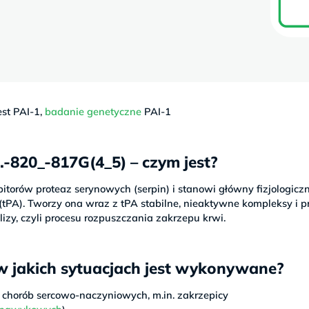
st PAI-1,
badanie genetyczne
PAI-1
.-820_-817G(4_5) – czym jest?
ibitorów proteaz serynowych (serpin) i stanowi główny fizjologicz
tPA). Tworzy ona wraz z tPA stabilne, nieaktywne kompleksy i p
lizy, czyli procesu rozpuszczania zakrzepu krwi.
w jakich sytuacjach jest wykonywane?
chorób sercowo-naczyniowych, m.in. zakrzepicy