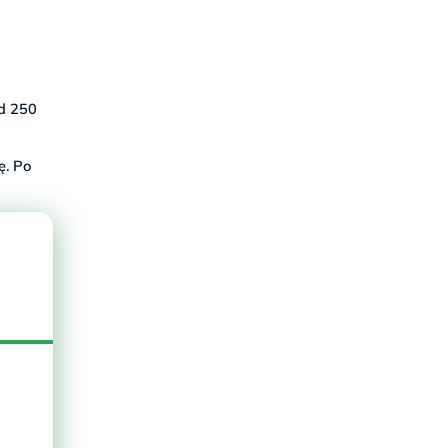
d 250
ę. Po