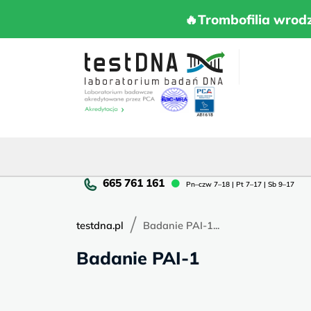
Skip
to
🔥Trombofilia 
🔥Trombofilia wrod
content
Pn
Pn–czw 7–18 | Pt 7–17 | Sb 9–17
cz
7–
/
18
testdna.pl
Badanie PAI-1...
|
Badanie PAI-1
Pt
7–
17
|