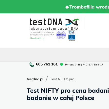
Skip
to
🔥Trombofilia 
🔥Trombofilia wrod
content
Pn
Pn–czw 7–18 | Pt 7–17 | Sb 9–17
cz
7–
/
18
testdna.pl
Test NIFTY pro...
|
Test NIFTY pro cena badania
Pt
7–
badanie w całej Polsce
17
|