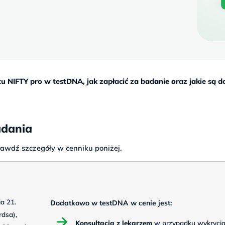
stu NIFTY pro w testDNA, jak zapłacić za badanie oraz jakie są 
adania
rawdź szczegóły w cenniku poniżej.
a 21.
Dodatkowo w testDNA w cenie jest:
rdsa),
Konsultacja z lekarzem
w przypadku wykryci