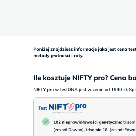
Sb
9–
17
Poniżej znajdziesz informacje jaka jest cena te
metody płatności i raty.
Ile kosztuje NIFTY pro? Cena b
NIFTY pro w testDNA jest w cenie od 1990 zł. Sp
Test
102 nieprawidłowości genetyczne:
trisomi
(zespół Downa), trisomia 18. (zespół Edwa