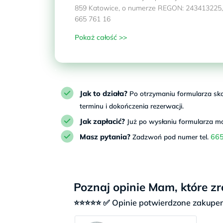
859 Katowice, o numerze REGON: 243413225, N
665 761 16
Pokaż całość >>
.
Jak to działa?
Po otrzymaniu formularza skon
terminu i dokończenia rezerwacji.
Jak zapłacić?
Już po wysłaniu formularza m
Masz pytania?
665
Zadzwoń pod numer tel.
Poznaj opinie Mam, które zr
⭐⭐⭐⭐⭐ ✅ Opinie potwierdzone zakupe