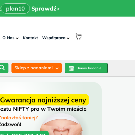
x
>
n10
Sprawdź
:
plan10
Sprawdź
>
shopping
O Nas
Kontakt
Współpraca
cart
Sklep z badaniami
Umów badanie