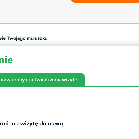
owie Twojego maluszka
nie
oddzwonimy i potwierdzimy wizytę!
brań lub wizytę domową