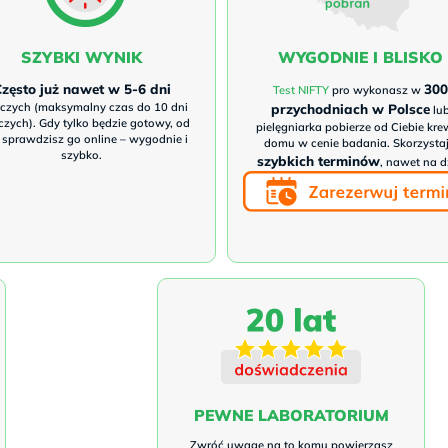
SZYBKI WYNIK
WYGODNIE I BLISKO
zęsto już nawet w 5-6 dni
30
Test NIFTY
pro wykonasz w
czych (maksymalny czas do 10 dni
przychodniach w Polsce
lu
czych). Gdy tylko będzie gotowy, od
pielęgniarka pobierze od Ciebie kr
 sprawdzisz go online – wygodnie i
domu w cenie badania. Skorzystaj
szybko.
szybkich terminów
, nawet na d
PEWNE LABORATORIUM
Zwróć uwagę na to komu powierzasz