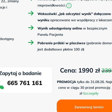
, 22., zmiany
nieprawidłowości.
ecje i
Wskazówki „Jak odczytać wynik” dołączane
wyniku
opracowane we współpracy z lekarzem
Wynik udostępniany online
w bezpiecznym
Panelu Pacjenta
 dostępny
Pobranie próbki w placówce
(pobranie dom
jest dodatkowo płatne 100 zł)
Cena: 1990 zł
239
Zapytaj o badanie
665 761 161
PROMOCJA
tylko do 31.08.26. Naj
cena w ciągu 30 przed promocją:
zł
Szczegóły
Zarezerwuj termin