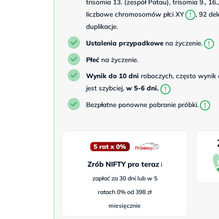
trisomia 13. (zespół Patau), trisomia 9., 16.
liczbowe chromosomów płci XY
, 92 del
duplikacje.
Ustalenia przypadkowe
na życzenie.
Płeć
na życzenie.
Wynik do 10 dni
roboczych, często wynik
jest szybciej,
w 5-6 dni.
Bezpłatne ponowne pobranie próbki.
Zrób NIFTY pro teraz
i
zapłać za 30 dni lub w 5
ratach 0% od 398 zł
miesięcznie