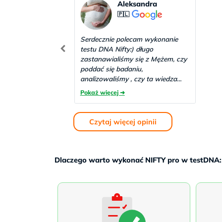
Aleksandra
🇵🇱
Serdecznie polecam wykonanie
testu DNA Nifty:) długo
zastanawialiśmy się z Mężem, czy
poddać się badaniu,
analizowaliśmy , czy ta wiedza
będzie nam potrzebna. Powiem
tak- WARTO!!! Badanie polega na
pobraniu próbki krwi, jest
wysyłana za granicę w celu
Czytaj więcej opinii
przeprowadzenia szczegółowej
.
analizy. Po 5 dniach roboczych
przyszły wyniki 😉 Kontakt jest
rewelacyjny! Polecam bardzo
Dlaczego warto wykonać NIFTY pro w testDNA:
serdecznie 😉