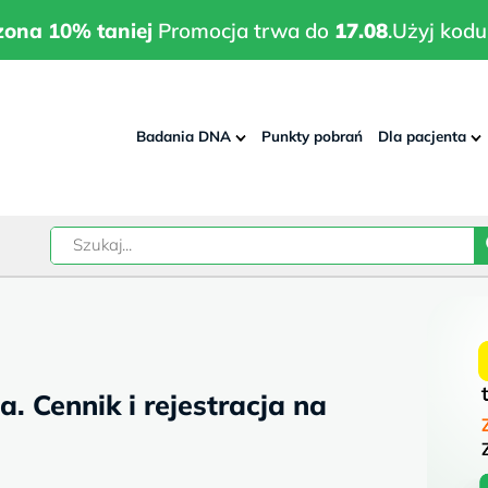
wrodzona 10% taniej
Promocja trwa do
17.08
.
Użyj kodu:
pla
zona 10% taniej
Promocja trwa do
17.08
.
Użyj kodu
Badania DNA
Punkty pobrań
Dla pacjenta
–
w
. Cennik i rejestracja na