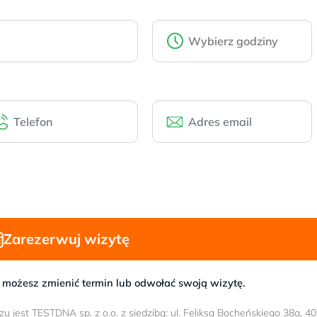
Zarezerwuj wizytę
 możesz zmienić termin lub odwołać swoją wizytę.
jest TESTDNA sp. z o.o. z siedzibą: ul. Feliksa Bocheńskiego 38a, 40