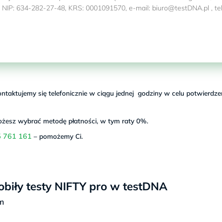
IP: 634-282-27-48, KRS: 0001091570, e-mail: biuro@testDNA.pl , tel
taktujemy się telefonicznie w ciągu jednej godziny w celu potwierdze
ożesz wybrać metodę płatności, w tym raty 0%.
 761 161
– pomożemy Ci.
obiły testy NIFTY pro w testDNA
m