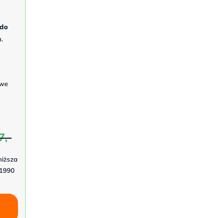
 do
.
owe
7,-
niższa
 1990