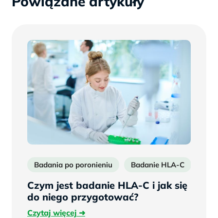
Powiązane artykuły
Badania po poronieniu
Badanie HLA-C
Diag
Czym jest badanie HLA-C i jak się
do niego przygotować?
Czytaj
Czytaj więcej