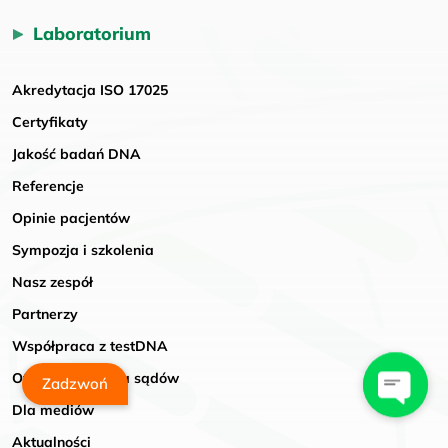
Laboratorium
Akredytacja ISO 17025
Certyfikaty
Jakość badań DNA
Referencje
Opinie pacjentów
Sympozja i szkolenia
Nasz zespół
Partnerzy
Współpraca z testDNA
Oferta badań dla sądów
Zadzwoń
Dla mediów
Aktualności