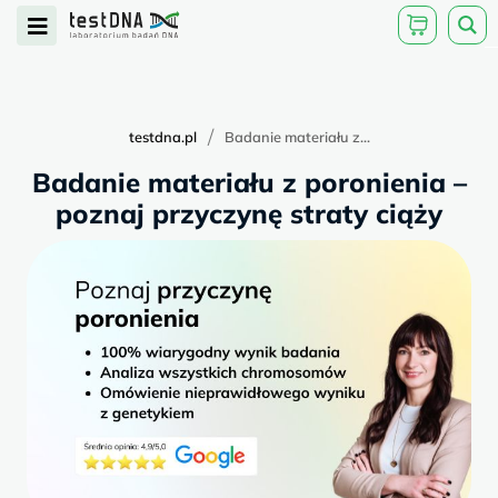
Skip
Open
to
Menu
content
/
testdna.pl
Badanie materiału z...
Badanie materiału z poronienia –
poznaj przyczynę straty ciąży