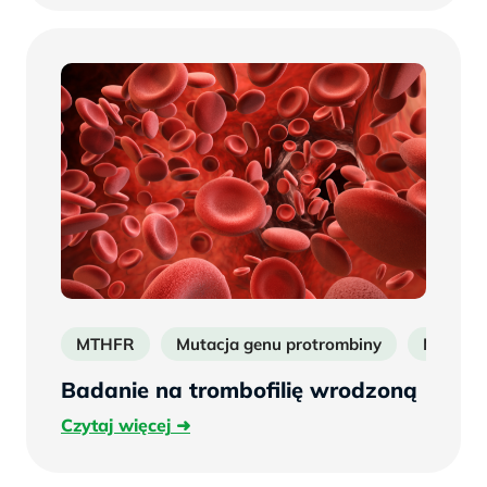
MTHFR
Mutacja genu protrombiny
Mutacj
Badanie na trombofilię wrodzoną
Czytaj
Czytaj więcej
więcej