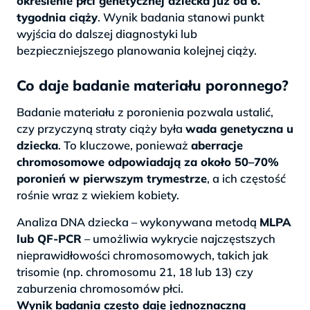
określenie płci genetycznej dziecka już od 6.
tygodnia ciąży
. Wynik badania stanowi punkt
wyjścia do dalszej diagnostyki lub
bezpieczniejszego planowania kolejnej ciąży.
Co daje badanie materiału poronnego?
Badanie materiału z poronienia pozwala ustalić,
czy przyczyną straty ciąży była
wada genetyczna u
dziecka
. To kluczowe, ponieważ
aberracje
chromosomowe odpowiadają za około 50–70%
poronień w pierwszym trymestrze
, a ich częstość
rośnie wraz z wiekiem kobiety.
Analiza DNA dziecka – wykonywana metodą
MLPA
lub QF-PCR
– umożliwia wykrycie najczęstszych
nieprawidłowości chromosomowych, takich jak
trisomie (np. chromosomu 21, 18 lub 13) czy
zaburzenia chromosomów płci.
Wynik badania często daje jednoznaczną