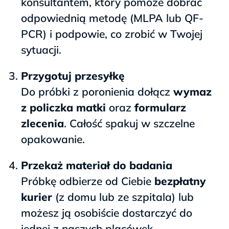
konsultantem, który pomoże dobrać
odpowiednią metodę (MLPA lub QF-
PCR) i podpowie, co zrobić w Twojej
sytuacji.
Przygotuj przesyłkę
Do próbki z poronienia dołącz
wymaz
z policzka matki
oraz
formularz
zlecenia
. Całość spakuj w szczelne
opakowanie.
Przekaż materiał do badania
Próbkę odbierze od Ciebie
bezpłatny
kurier
(z domu lub ze szpitala) lub
możesz ją osobiście dostarczyć do
jednej z naszych placówek.