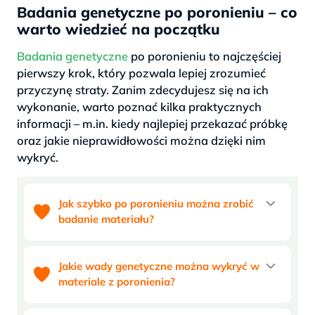
tym czas i pieniądze. Z całego
Badania genetyczne po poronieniu – co
serca polecam laboratorium
warto wiedzieć na początku
każdemu kto potrzebuje pomocy i
Badania genetyczne
po poronieniu to najczęściej
badań genetycznych ❤️”
pierwszy krok, który pozwala lepiej zrozumieć
przyczynę straty. Zanim zdecydujesz się na ich
wykonanie, warto poznać kilka praktycznych
informacji – m.in. kiedy najlepiej przekazać próbkę
oraz jakie nieprawidłowości można dzięki nim
wykryć.
Jak szybko po poronieniu można zrobić
badanie materiału?
Jakie wady genetyczne można wykryć w
materiale z poronienia?