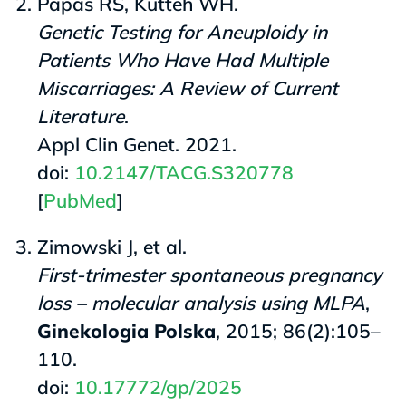
Papas RS, Kutteh WH.
Genetic Testing for Aneuploidy in
Patients Who Have Had Multiple
Miscarriages: A Review of Current
Literature
.
Appl Clin Genet. 2021.
doi:
10.2147/TACG.S320778
[
PubMed
]
Zimowski J, et al.
First-trimester spontaneous pregnancy
loss – molecular analysis using MLPA
,
Ginekologia Polska
, 2015; 86(2):105–
110.
doi:
10.17772/gp/2025