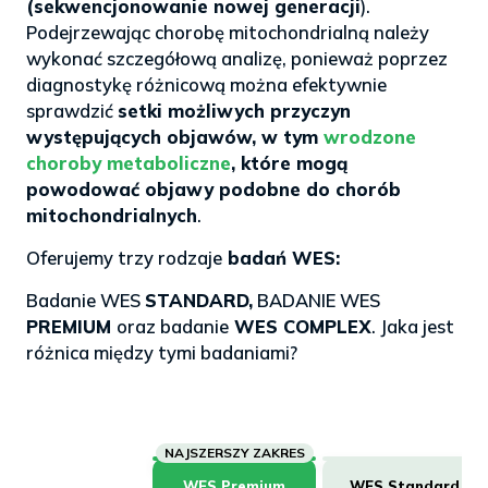
(sekwencjonowanie nowej generacji
).
Podejrzewając chorobę mitochondrialną należy
wykonać szczegółową analizę, ponieważ poprzez
diagnostykę różnicową można efektywnie
sprawdzić
setki możliwych przyczyn
występujących objawów, w tym
wrodzone
choroby metaboliczne
, które mogą
powodować objawy podobne do chorób
mitochondrialnych
.
Oferujemy trzy rodzaje
badań WES:
Badanie WES
STANDARD,
BADANIE WES
PREMIUM
oraz badanie
WES COMPLEX
. Jaka jest
różnica między tymi badaniami?
WES Premium
WES Standard