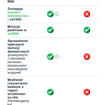
RNA
Zastępuje
badanie
mikromacierz
y
(aCGH)
Mutacje
punktowe w
mtDNA
Sprawdzenie
wybranych
mutacji
dynamicznych
(powiązanych
z chorobami
nerwowo-
mięśniowymi i
neurodegener
acyjnymi)
Możliwość
rozszerzenia
badania o
raport
wrażliwości
na leki
(farmakogenty
ka)