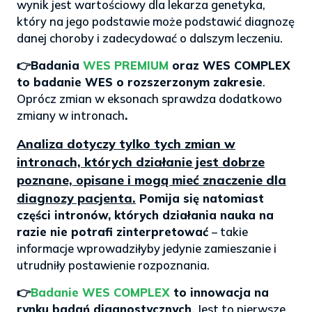
wynik jest wartościowy dla lekarza genetyka,
który na jego podstawie może podstawić diagnozę
danej choroby i zadecydować o dalszym leczeniu.
👉Badania
WES PREMIUM
oraz WES COMPLEX
to badanie WES o rozszerzonym zakresie
.
Oprócz zmian w eksonach sprawdza dodatkowo
zmiany w intronach
.
Analiza dotyczy tylko tych zmian w
intronach, których działanie jest dobrze
poznane, opisane i mogą mieć znaczenie dla
diagnozy pacjenta.
Pomija się natomiast
części intronów, których działania nauka na
razie nie potrafi zinterpretować
– takie
informacje wprowadziłyby jedynie zamieszanie i
utrudniły postawienie rozpoznania.
👉
Badanie WES COMPLEX
to innowacja na
rynku badań diagnostycznych
. Jest to pierwsze