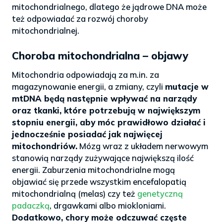
mitochondrialnego, dlatego że jądrowe DNA może
też odpowiadać za rozwój choroby
mitochondrialnej.
Choroba mitochondrialna – objawy
Mitochondria odpowiadają za m.in. za
magazynowanie energii, a zmiany, czyli
mutacje w
mtDNA będą następnie wpływać na narządy
oraz tkanki, które potrzebują w największym
stopniu energii, aby móc prawidłowo działać i
jednocześnie posiadać jak najwięcej
mitochondriów.
Mózg wraz z układem nerwowym
stanowią narządy zużywające największą ilość
energii. Zaburzenia mitochondrialne mogą
objawiać się przede wszystkim encefalopatią
mitochondrialną (melas) czy też
genetyczną
padaczką
, drgawkami albo miokloniami.
Dodatkowo, chory może odczuwać częste