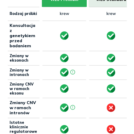
Rodzaj próbki
krew
krew
Konsultacja
z
genetykiem
przed
badaniem
Zmiany w
eksonach
Zmiany w
intronach
Zmiany CNV
w ramach
eksonu
Zmiany CNV
w ramach
intronów
Istotne
klinicznie
regulatorowe