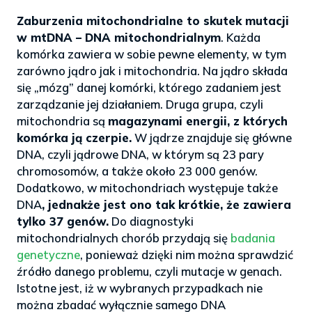
Zaburzenia mitochondrialne to skutek mutacji
w mtDNA – DNA mitochondrialnym
. Każda
komórka zawiera w sobie pewne elementy, w tym
zarówno jądro jak i mitochondria. Na jądro składa
się „mózg” danej komórki, którego zadaniem jest
zarządzanie jej działaniem. Druga grupa, czyli
mitochondria są
magazynami energii, z których
komórka ją czerpie.
W jądrze znajduje się główne
DNA, czyli jądrowe DNA, w którym są 23 pary
chromosomów, a także około 23 000 genów.
Dodatkowo, w mitochondriach występuje także
DNA
, jednakże jest ono tak krótkie, że zawiera
tylko 37 genów.
Do diagnostyki
mitochondrialnych chorób przydają się
badania
genetyczne
, ponieważ dzięki nim można sprawdzić
źródło danego problemu, czyli mutacje w genach.
Istotne jest, iż w wybranych przypadkach nie
można zbadać wyłącznie samego DNA