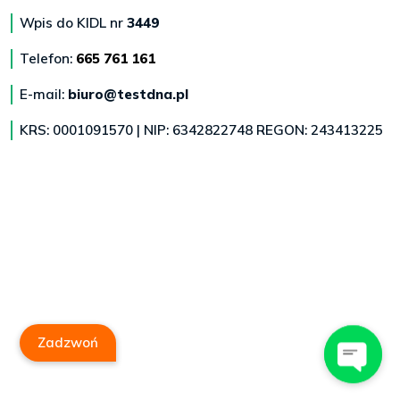
Wpis do KIDL nr
3449
Telefon:
665 761 161
E-mail:
biuro@testdna.pl
KRS: 0001091570 | NIP: 6342822748 REGON: 243413225
Zadzwoń