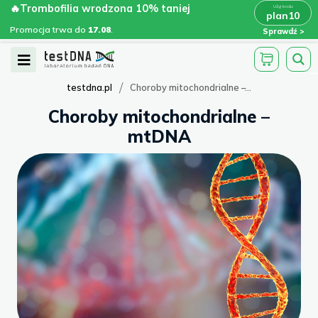
Skip
🔥Trombofilia wrodzona 10% taniej
🔥Trombofilia wrodzona 10% taniej
x
plan10
plan10
>
>
to
Promocja trwa do
.
17.08
Promocja trwa do
17.08
.
Sprawdź
content
Open
Menu
/
testdna.pl
Choroby mitochondrialne –...
Choroby mitochondrialne –
mtDNA