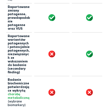
Raportowane
zmiany
patogenne,
prawdopodob
nie
patogenne
oraz VUS
Raportowane
wariantów
patogennych
i potencjalnie
patogennych,
niezwiązanyc
h ze
wskazaniem
do badania
(secondary
finding)
Badanie
biochemiczne
potwierdzają
ce wykrytą
chorobę
metaboliczną
(wybrane
biomarkery)