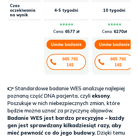
Czas
oczekiwania
4-5 tygodni
10 tygodni
na wynik
⭐⭐⭐⭐⭐
⭐⭐⭐⭐⭐
Cena:
6577 zł
Cena:
6270zł
Umów badanie
Umów badanie
665 761
665 761
161
161
👉 Standardowe badanie WES analizuje najlepiej
poznaną część DNA pacjenta, czyli
eksony
.
Poszukuje w nich niebezpiecznych zmian, które
będzie można uznać za przyczynę objawów.
Badanie WES jest bardzo precyzyjne – każdy
gen jest sprawdzany kilkadziesiąt razy, aby
mieć pewność co do jego budowy.
Dzięki temu