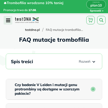
Skip
🔥Trombofilia wrodzona 10% taniej
🔥Trombofilia wrodzona 10% taniej
x
plan10
plan10
>
>
to
Promocja trwa do
.
17.08
Promocja trwa do
17.08
.
Sprawdź
content
Open
Menu
/
testdna.pl
FAQ mutacje trombofilia...
FAQ mutacje trombofilia
Spis treści
Czy badanie V Leiden i mutacji genu
protrombiny są dostępne w szerszym
pakiecie?