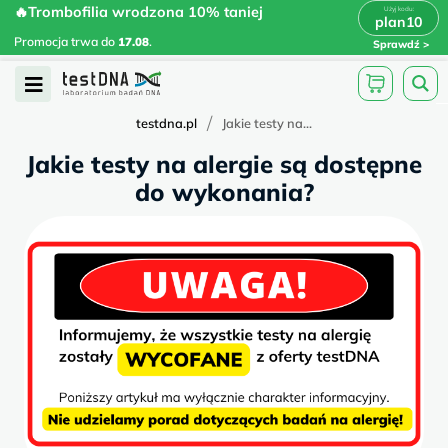
Skip
🔥Trombofilia wrodzona 10% taniej
🔥Trombofilia wrodzona 10% taniej
x
plan10
plan10
>
>
to
Promocja trwa do
.
17.08
Promocja trwa do
17.08
.
Sprawdź
content
Open
Menu
/
testdna.pl
Jakie testy na...
Jakie testy na alergie są dostępne
do wykonania?