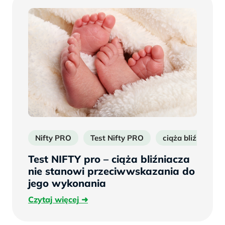
Nifty PRO
Test Nifty PRO
ciąża bliźniacza
Test NIFTY pro – ciąża bliźniacza
nie stanowi przeciwwskazania do
jego wykonania
Czytaj
Czytaj więcej
więcej