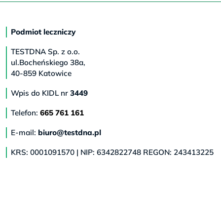
Podmiot leczniczy
TESTDNA Sp. z o.o.
ul.Bocheńskiego 38a,
40-859 Katowice
Wpis do KIDL nr
3449
Telefon:
665 761 161
E-mail:
biuro@testdna.pl
KRS: 0001091570 | NIP: 6342822748 REGON: 243413225