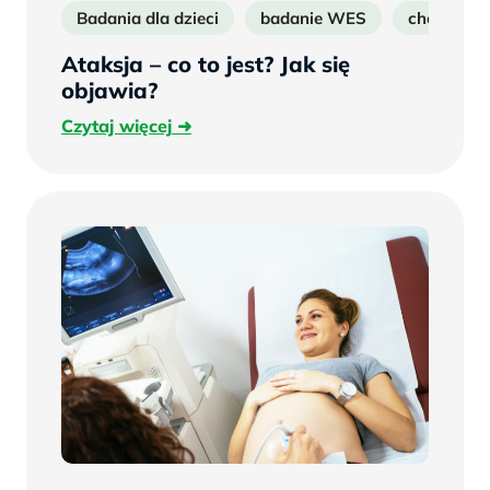
Badania dla dzieci
badanie WES
choroby r
Ataksja – co to jest? Jak się
objawia?
Czytaj
Czytaj więcej
więcej