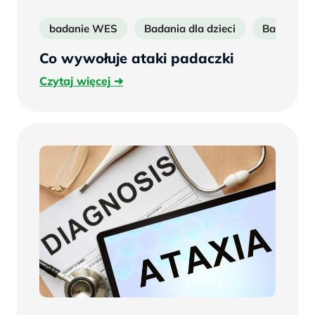
badanie WES
Badania dla dzieci
Badania n
Co wywołuje ataki padaczki
Czytaj
Czytaj więcej
więcej