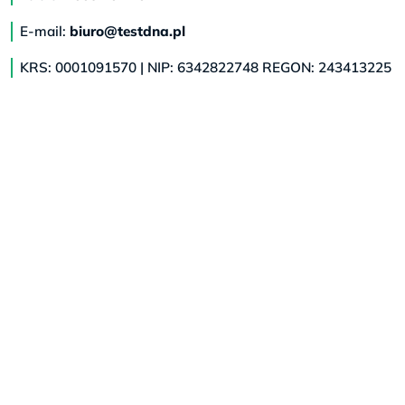
E-mail:
biuro@testdna.pl
KRS: 0001091570 | NIP: 6342822748 REGON: 243413225