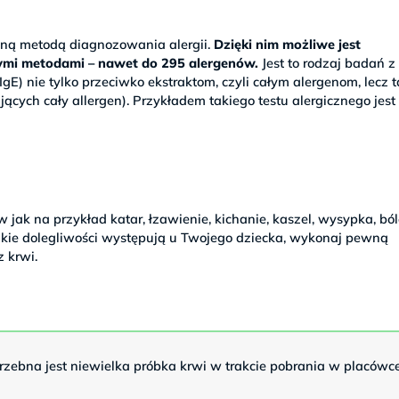
jną metodą diagnozowania alergii.
Dzięki nim możliwe jest
nymi metodami – nawet do 295 alergenów.
Jest to rodzaj badań z 
IgE) nie tylko przeciwko ekstraktom, czyli całym alergenom, lecz 
ych cały allergen). Przykładem takiego testu alergicznego jest
jak na przykład katar, łzawienie, kichanie, kaszel, wysypka, bó
takie dolegliwości występują u Twojego dziecka, wykonaj pewną
z krwi.
rzebna jest niewielka próbka krwi w trakcie pobrania w placówc