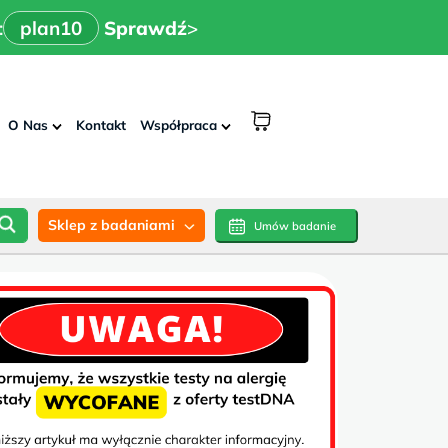
x
>
n10
Sprawdź
:
plan10
Sprawdź
>
shopping
O Nas
Kontakt
Współpraca
cart
Sklep z badaniami
Umów badanie