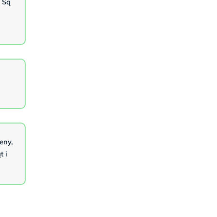
. Są
o
eny,
t i