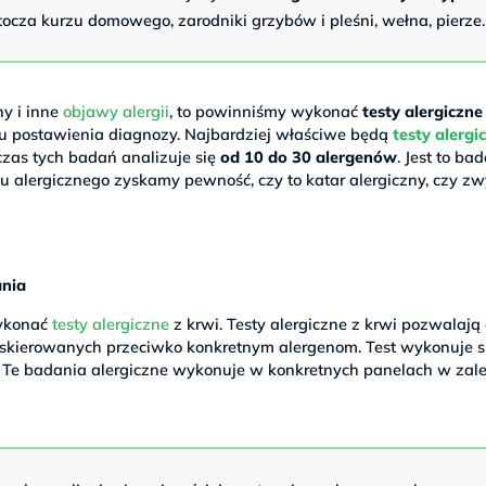
oztocza kurzu domowego, zarodniki grzybów i pleśni, wełna, pierze.
ny i inne
objawy alergii
, to powinniśmy wykonać
testy alergiczne 
u postawienia diagnozy. Najbardziej właściwe będą
testy alergi
zas tych badań analizuje się
od 10 do 30 alergenów
. Jest to ba
tu alergicznego zyskamy pewność, czy to katar alergiczny, czy zw
ania
wykonać
testy alergiczne
z krwi. Testy alergiczne z krwi pozwalają 
 skierowanych przeciwko konkretnym alergenom. Test wykonuje si
ej. Te badania alergiczne wykonuje w konkretnych panelach w zal