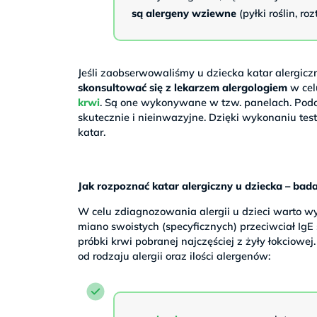
są
alergeny wziewne
(pyłki roślin, r
Jeśli zaobserwowaliśmy u dziecka katar alergicz
skonsultować się z lekarzem alergologiem
w cel
krwi
. Są one wykonywane w tzw. panelach. Podc
skutecznie i nieinwazyjne. Dzięki wykonaniu tes
katar.
Jak rozpoznać katar alergiczny u dziecka – bad
W celu zdiagnozowania alergii u dzieci warto 
miano swoistych (specyficznych) przeciwciał IgE
próbki krwi pobranej najczęściej z żyły łokciow
od rodzaju alergii oraz ilości alergenów: