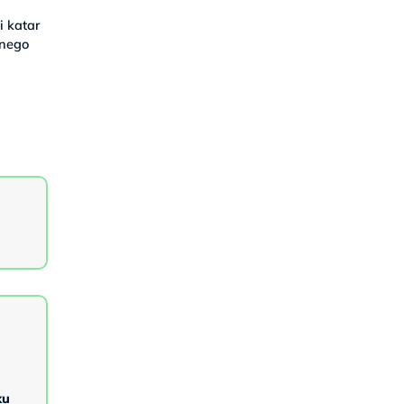
i katar
dnego
.
i
ku