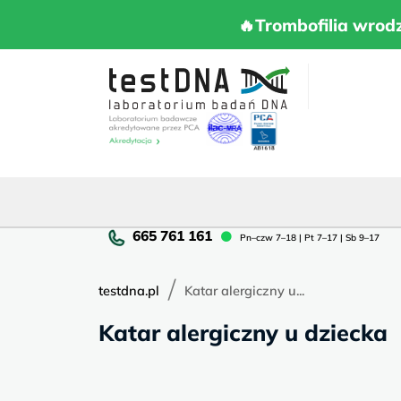
Skip
to
🔥Trombofilia 
🔥Trombofilia wrod
content
Pn
Pn–czw 7–18 | Pt 7–17 | Sb 9–17
cz
7–
/
18
testdna.pl
Katar alergiczny u...
|
Katar alergiczny u dziecka
Pt
7–
17
|