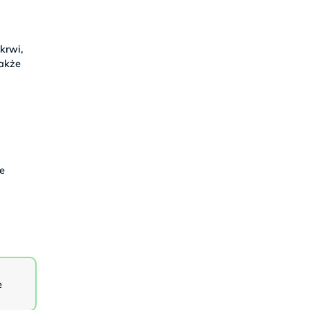
krwi,
także
le
e