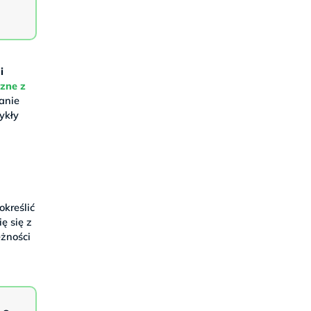
i
czne z
danie
ykły
określić
ę się z
eżności