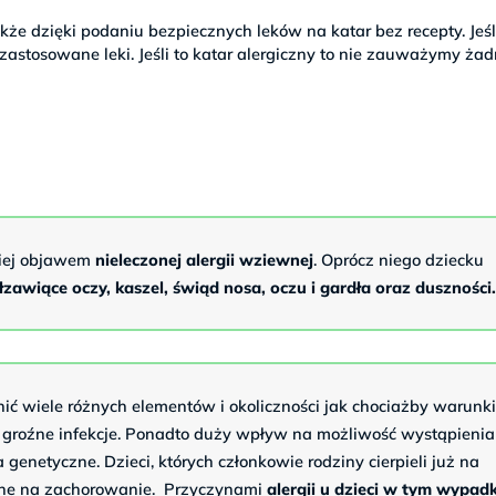
kże dzięki podaniu bezpiecznych leków na katar bez recepty. Jeśl
a zastosowane leki. Jeśli to katar alergiczny to nie zauważymy ża
ciej objawem
nieleczonej alergii wziewnej
. Oprócz niego dziecku
zawiące oczy, kaszel, świąd nosa, oczu i gardła oraz duszności
ć wiele różnych elementów i okoliczności jak chociażby warunk
 groźne infekcje. Ponadto duży wpływ na możliwość wystąpienia
netyczne. Dzieci, których członkowie rodziny cierpieli już na
ażone na zachorowanie. Przyczynami
alergii u dzieci w tym wypad