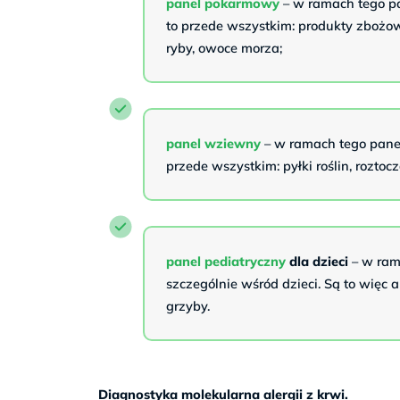
panel pokarmowy
– w ramach tego pa
to przede wszystkim: produkty zbożowe
ryby, owoce morza;
panel wziewny
– w ramach tego panel
przede wszystkim: pyłki roślin, roztoc
panel pediatryczny
dla dzieci
– w rama
szczególnie wśród dzieci. Są to więc a
grzyby.
Diagnostyka molekularna alergii z krwi.