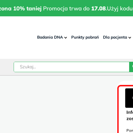
wrodzona 10% taniej
Promocja trwa do
17.08
.
Użyj kodu:
pla
zona 10% taniej
Promocja trwa do
17.08
.
Użyj kodu
Badania DNA
Punkty pobrań
Dla pacjenta
–
w