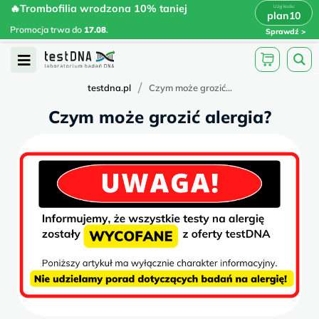
Skip
🔥Trombofilia wrodzona 10% taniej
🔥Trombofilia wrodzona 10% taniej
x
plan10
plan10
>
>
to
Promocja trwa do
.
17.08
Promocja trwa do
17.08
.
Sprawdź
content
Open
Menu
/
testdna.pl
Czym może grozić...
Czym może grozić alergia?