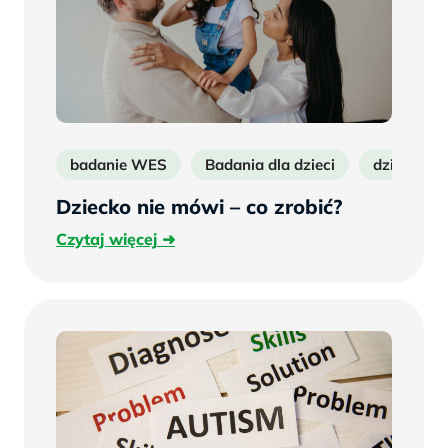
badanie WES
Badania dla dzieci
dziecko n
Dziecko nie mówi – co zrobić?
Czytaj
Czytaj więcej
więcej