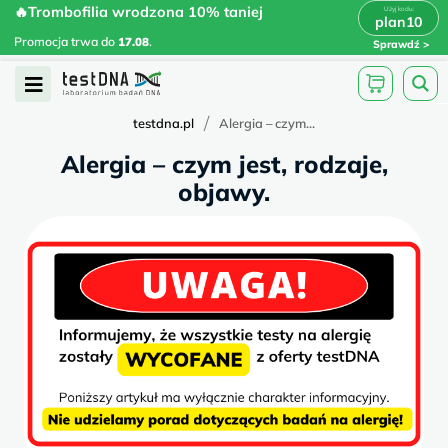
Skip
🔥Trombofilia wrodzona 10% taniej
🔥Trombofilia wrodzona 10% taniej
x
plan10
plan10
>
>
to
Promocja trwa do
.
17.08
Promocja trwa do
17.08
.
Sprawdź
content
Open
Menu
/
testdna.pl
Alergia – czym...
Alergia – czym jest, rodzaje,
objawy.