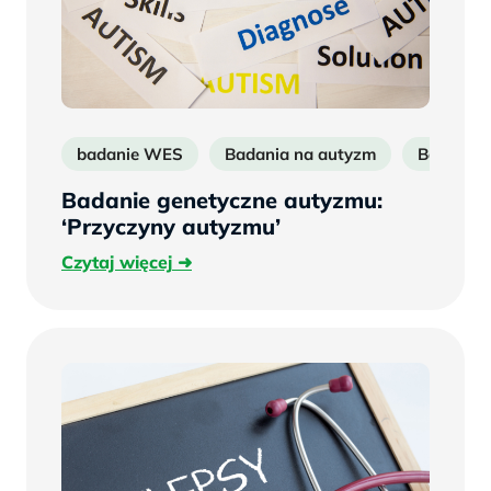
badanie WES
Badania na autyzm
Badania d
Badanie genetyczne autyzmu:
‘Przyczyny autyzmu’
Czytaj
Czytaj więcej
więcej