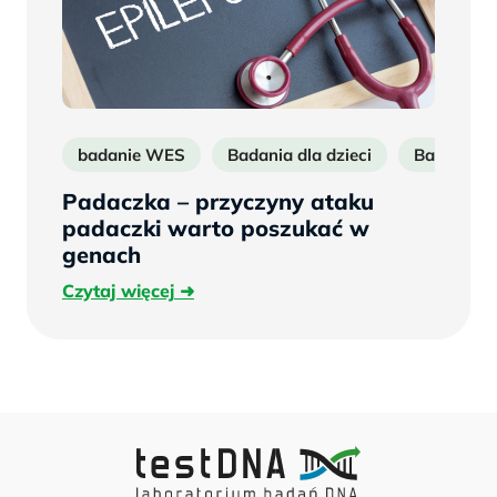
badanie WES
Badania dla dzieci
Badania n
Padaczka – przyczyny ataku
padaczki warto poszukać w
genach
Czytaj
Czytaj więcej
więcej