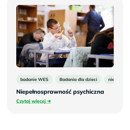
badanie WES
Badania dla dzieci
niepełnos
Niepełnosprawność psychiczna
Czytaj
Czytaj więcej
więcej