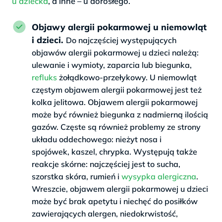
u dziecka
, a inne – u dorosłego.
Objawy alergii pokarmowej u niemowląt
i dzieci.
Do najczęściej występujących
objawów alergii pokarmowej u dzieci należą:
ulewanie i wymioty, zaparcia lub biegunka,
refluks
żołądkowo-przełykowy. U niemowląt
częstym objawem alergii pokarmowej jest też
kolka jelitowa. Objawem alergii pokarmowej
może być również biegunka z nadmierną ilością
gazów. Częste są również problemy ze strony
układu oddechowego: nieżyt nosa i
spojówek, kaszel, chrypka. Występują także
reakcje skórne: najczęściej jest to sucha,
szorstka skóra, rumień i
wysypka alergiczna
.
Wreszcie, objawem alergii pokarmowej u dzieci
może być brak apetytu i niechęć do posiłków
zawierających alergen, niedokrwistość,