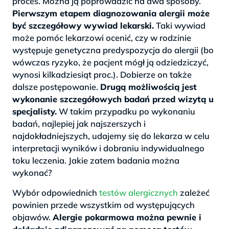
proces. Można ją poprowadzić na dwa sposoby.
Pierwszym etapem diagnozowania alergii może
być szczegółowy wywiad lekarski.
Taki wywiad
może pomóc lekarzowi ocenić, czy w rodzinie
występuje genetyczna predyspozycja do alergii (bo
wówczas ryzyko, że pacjent mógł ją odziedziczyć,
wynosi kilkadziesiąt proc.). Dobierze on także
dalsze postępowanie.
Drugą możliwością jest
wykonanie szczegółowych badań przed wizytą u
specjalisty.
W takim przypadku po wykonaniu
badań, najlepiej jak najszerszych i
najdokładniejszych, udajemy się do lekarza w celu
interpretacji wyników i dobraniu indywidualnego
toku leczenia. Jakie zatem badania można
wykonać?
Wybór odpowiednich
testów alergicznych
zależeć
powinien przede wszystkim od występujących
objawów.
Alergie pokarmowa można pewnie i