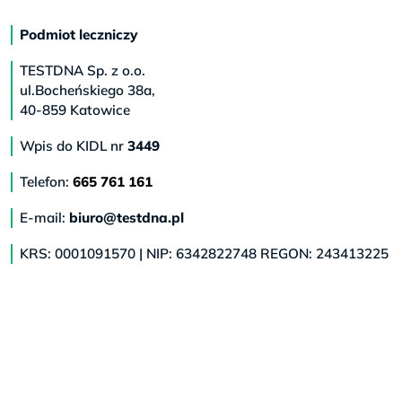
Podmiot leczniczy
TESTDNA Sp. z o.o.
ul.Bocheńskiego 38a,
40-859 Katowice
Wpis do KIDL nr
3449
Telefon:
665 761 161
E-mail:
biuro@testdna.pl
KRS: 0001091570 | NIP: 6342822748 REGON: 243413225