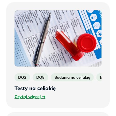
DQ2
DQ8
Badania na celiakię
Badania 
Testy na celiakię
Czytaj
Czytaj więcej
więcej