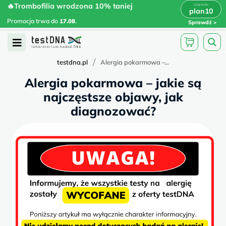
Skip
🔥Trombofilia wrodzona 10% taniej
🔥Trombofilia wrodzona 10% taniej
x
plan10
plan10
>
>
to
Promocja trwa do
.
17.08
Promocja trwa do
17.08
.
Sprawdź
content
Open
Menu
/
testdna.pl
Alergia pokarmowa –...
Alergia pokarmowa – jakie są
najczęstsze objawy, jak
diagnozować?