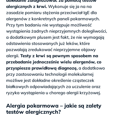
dokładnie zdiagnozować za pomocą testów
alergicznych z krwi.
Wykonuje się ja na na
zasadzie pomiaru stężenia przeciwciał IgE dla
alergenów z konkretnych paneli pokarmowych.
Przy tym badaniu nie występuje możliwość
wystąpienia żadnych nieprzyjemnych dolegliwości,
a dodatkowym plusem jest fakt, że nie wymagają
odstawienia stosowanych już leków, które
pozwalają zredukować nieprzyjemne objawy
alergii.
Testy z krwi są pewnym sposobem na
przebadanie jednocześnie wielu alergenów, co
przyspiesza prawidłową diagnozę,
a dodatkowo
przy zastosowaniu technologii molekularnej
możliwe jest dokładne określenie cząsteczek
białkowych odpowiadających za uczulenie oraz
ryzyka wystąpienia u chorego alergii krzyżowej.
Alergia pokarmowa – jakie są zalety
testów alergicznych?