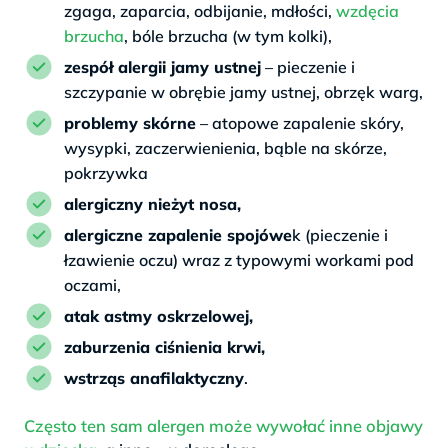
zgaga, zaparcia, odbijanie, mdłości,
wzdęcia
brzucha
, bóle brzucha (w tym kolki),
zespół alergii jamy ustnej
– pieczenie i
szczypanie w obrębie jamy ustnej, obrzęk warg,
problemy skórne
– atopowe zapalenie skóry,
wysypki, zaczerwienienia, bąble na skórze,
pokrzywka
alergiczny nieżyt nosa,
alergiczne zapalenie spojówe
k (pieczenie i
łzawienie oczu) wraz z typowymi workami pod
oczami,
atak astmy oskrzelowej,
zaburzenia ciśnienia krwi,
wstrząs anafilaktyczny
.
Często ten sam alergen może wywołać inne objawy