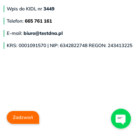
Wpis do KIDL nr
3449
Telefon:
665 761 161
E-mail:
biuro@testdna.pl
KRS: 0001091570 | NIP: 6342822748 REGON: 243413225
Zadzwoń