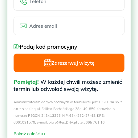
Podaj kod promocyjny
Zarezerwuj wizytę
Pamiętaj!
W każdej chwili możesz zmienić
termin lub odwołać swoją wizytę.
Administratorem danych podanych w formularzu jest TESTDNA sp. z
o.o. z siedzibą: ul. Feliksa Bocheńskiego 38a, 40-859 Katowice, o
numerze REGON: 243413225, NIP: 634-282-27-48, KRS:
0001091570, e-mail: biuro@testDNA.pl , tel.: 665 761 16
Pokaż całość >>