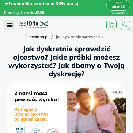
Skip
🔥Trombofilia wrodzona 10% taniej
🔥Trombofilia wrodzona 10% taniej
x
plan10
plan10
>
>
to
Promocja trwa do
.
17.08
Promocja trwa do
17.08
.
Sprawdź
content
Open
Menu
/
testdna.pl
Jak dyskretnie sprawdzić...
Jak dyskretnie sprawdzić
ojcostwo? Jakie próbki możesz
wykorzystać? Jak dbamy o Twoją
dyskrecję?