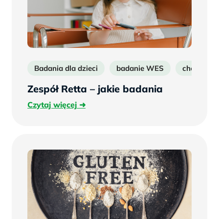
Badania dla dzieci
badanie WES
choroby r
Zespół Retta – jakie badania
Czytaj
Czytaj więcej
więcej