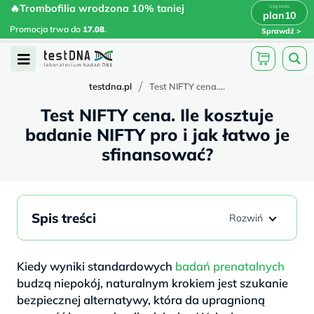
Skip
🔥Trombofilia wrodzona 10% taniej
🔥Trombofilia wrodzona 10% taniej
x
plan10
plan10
>
>
to
Promocja trwa do
.
17.08
Promocja trwa do
17.08
.
Sprawdź
content
Open
Menu
/
testdna.pl
Test NIFTY cena....
Test NIFTY cena. Ile kosztuje
badanie NIFTY pro i jak łatwo je
sfinansować?
Spis treści
Kiedy wyniki standardowych
badań prenatalnych
budzą niepokój, naturalnym krokiem jest szukanie
bezpiecznej alternatywy, która da upragnioną