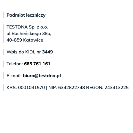
Podmiot leczniczy
TESTDNA Sp. z o.o.
ul.Bocheńskiego 38a,
40-859 Katowice
Wpis do KIDL nr
3449
Telefon:
665 761 161
E-mail:
biuro@testdna.pl
KRS: 0001091570 | NIP: 6342822748 REGON: 243413225