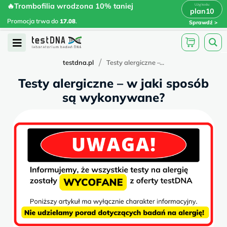
Skip
🔥Trombofilia wrodzona 10% taniej
🔥Trombofilia wrodzona 10% taniej
x
plan10
plan10
>
>
to
Promocja trwa do
.
17.08
Promocja trwa do
17.08
.
Sprawdź
content
Open
Menu
/
testdna.pl
Testy alergiczne –...
Testy alergiczne – w jaki sposób
są wykonywane?