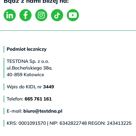
Bądź z nami bliżej na:
Podmiot leczniczy
TESTDNA Sp. z o.o.
ul.Bocheńskiego 38a,
40-859 Katowice
Wpis do KIDL nr
3449
Telefon:
665 761 161
E-mail:
biuro@testdna.pl
KRS: 0001091570 | NIP: 6342822748 REGON: 243413225