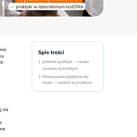
nie
Spis treści
ku
Jesienne praktyki — nauka
ch
zawodu w praktyce
Nowoczesne podejście do
nauki — wiedza w praktyce
j na
e
owa