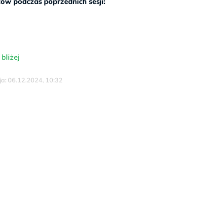
ów podczas poprzednich sesji:
bliżej
cja: 06.12.2024, 10:32