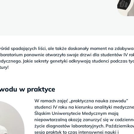
 wśród spadających liści, ale także doskonały moment na zdobywa
aboratorium ponownie otworzyło swoje drzwi dla studentów IV ro
dycznego. Jakie sekrety genetyki odkrywają studenci podczas ty
ury!
awodu w praktyce
W ramach zajęć „praktyczna nauka zawodu”
studenci IV roku na kierunku analityki medyczne
Śląskim Uniwersytecie Medycznym mają
niepowtarzalną okazję zanurzyć się w codzienn
życie diagnostów laboratoryjnych. Październik
sesja praktyk to czas intensywnej nauki i