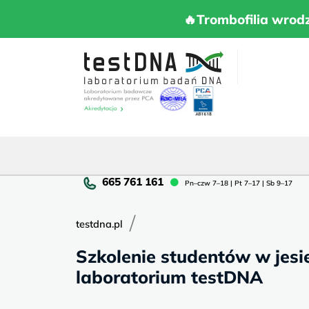
Skip
to
🔥Trombofilia 
🔥Trombofilia wrod
content
Pn
Pn–czw 7–18 | Pt 7–17 | Sb 9–17
cz
7–
/
18
testdna.pl
|
Szkolenie studentów w jesi
Pt
7–
laboratorium testDNA
17
|