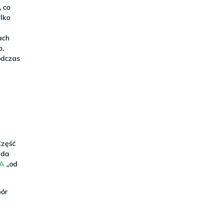
 co
lko
ach
p,
odczas
i
Część
ada
A
„od
ór