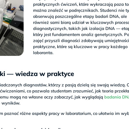
praktycznych ćwiczeń, które wykraczają poza to,
można znaleźć w podręcznikach. Studenci nie ty
obserwują poszczególne etapy badań DNA, ale
również sami biorą udział w kluczowych proces
diagnostycznych, takich jak izolacja DNA — eta
który jest fundamentem analiz genetycznych. P
zajęć przyszli diagności zdobywają umiejętnośc
praktyczne, które są kluczowe w pracy każdego
laboranta.
ki — wiedza w praktyce
dczonych diagnostów, którzy z pasją dzielą się swoją wiedzą. 
 ćwiczeniami, co pozwala studentom zrozumieć, jak teoria przekł
i temu mogą na własne oczy zobaczyć, jak wyglądają
badania DN
ę wyników.
m poznać różne aspekty pracy w laboratorium, co ułatwia im wyb