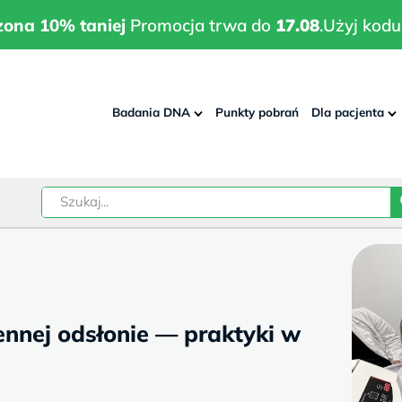
wrodzona 10% taniej
Promocja trwa do
17.08
.
Użyj kodu:
pla
zona 10% taniej
Promocja trwa do
17.08
.
Użyj kodu
Badania DNA
Punkty pobrań
Dla pacjenta
–
w
ennej odsłonie — praktyki w