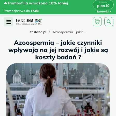
Skip
🔥Trombofilia wrodzona 10% taniej
🔥Trombofilia wrodzona 10% taniej
x
plan10
plan10
>
>
to
Promocja trwa do
.
17.08
Promocja trwa do
17.08
.
Sprawdź
content
Open
Menu
/
testdna.pl
Azoospermia – jakie...
Azoospermia – jakie czynniki
wpływają na jej rozwój i jakie są
koszty badań ?