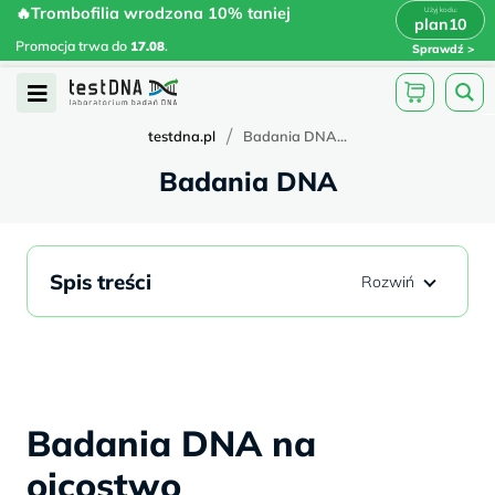
Skip
🔥Trombofilia wrodzona 10% taniej
🔥Trombofilia wrodzona 10% taniej
x
plan10
plan10
>
>
to
Promocja trwa do
.
17.08
Promocja trwa do
17.08
.
Sprawdź
content
Open
Menu
/
testdna.pl
Badania DNA...
Badania DNA
Spis treści
Badania DNA na
ojcostwo