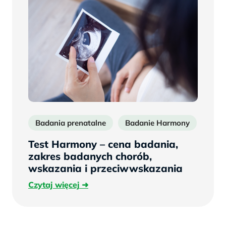
Badania prenatalne
Badanie Harmony
Test
Test Harmony – cena badania,
zakres badanych chorób,
wskazania i przeciwwskazania
Czytaj
Czytaj więcej
więcej