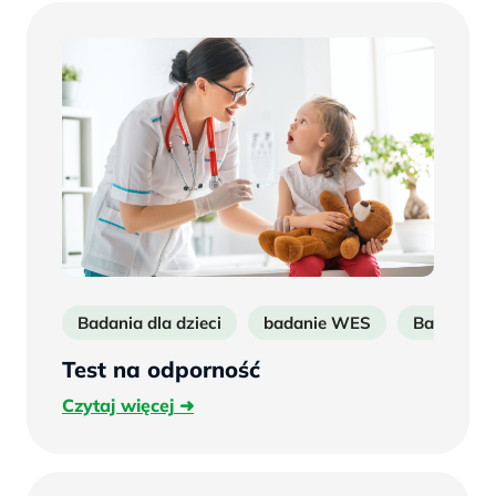
Badania dla dzieci
badanie WES
Badania n
Test na odporność
Czytaj
Czytaj więcej
więcej