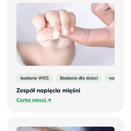
badanie WES
Badania dla dzieci
napięcie 
Zespół napięcia mięśni
Czytaj
Czytaj więcej
więcej