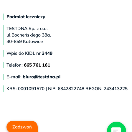
Podmiot leczniczy
TESTDNA Sp. z o.o.
ul.Bocheńskiego 38a,
40-859 Katowice
Wpis do KIDL nr
3449
Telefon:
665 761 161
E-mail:
biuro@testdna.pl
KRS: 0001091570 | NIP: 6342822748 REGON: 243413225
Zadzwoń