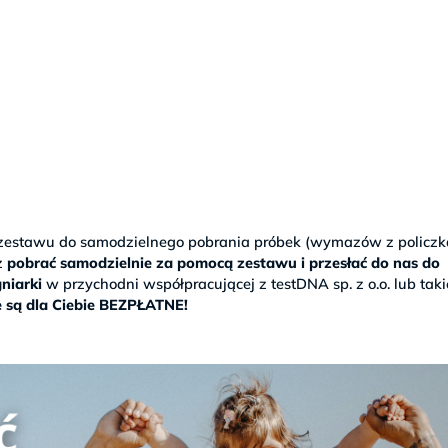
zestawu do samodzielnego pobrania próbek (wymazów z policzk
sz
pobrać samodzielnie za pomocą zestawu i przesłać do nas do
niarki
w przychodni współpracującej z testDNA sp. z o.o. lub takie
e są dla Ciebie BEZPŁATNE!