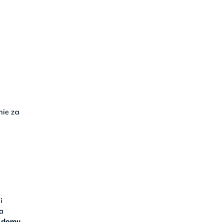
nie za
i
 a
o domu
.