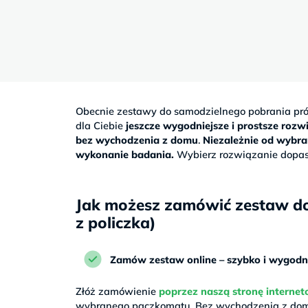
Sb
9–
17
Obecnie zestawy do samodzielnego pobrania pr
dla Ciebie
jeszcze wygodniejsze i prostsze rozw
bez wychodzenia z domu
.
Niezależnie od wybran
wykonanie badania.
Wybierz rozwiązanie dopaso
Jak możesz zamówić zestaw d
z policzka)
Zamów zestaw online – szybko i wygodn
Złóż zamówienie
poprzez naszą stronę interne
wybranego paczkomatu. Bez wychodzenia z domu