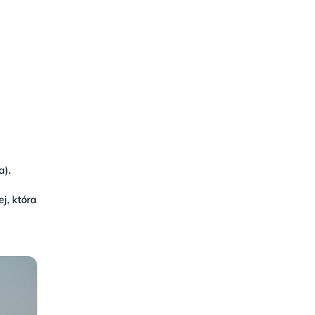
a).
j, która