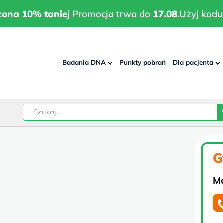
wrodzona 10% taniej
Promocja trwa do
17.08
.
Użyj kodu:
pla
zona 10% taniej
Promocja trwa do
17.08
.
Użyj kodu
Badania DNA
Punkty pobrań
Dla pacjenta
–
w