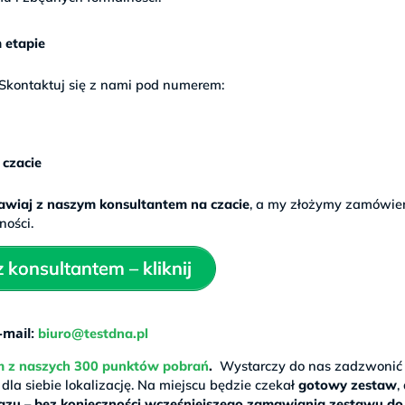
 etapie
 Skontaktuj się z nami pod numerem:
czacie
wiaj z naszym konsultantem na czacie
, a my złożymy zamówie
ności.
konsultantem – kliknij
-mail:
biuro@testdna.pl
m z naszych 300 punktów pobrań
.
Wystarczy do nas zadzwonić 
a siebie lokalizację. Na miejscu będzie czekał
gotowy zestaw
,
razu
–
bez konieczności wcześniejszego zamawiania zestawu d