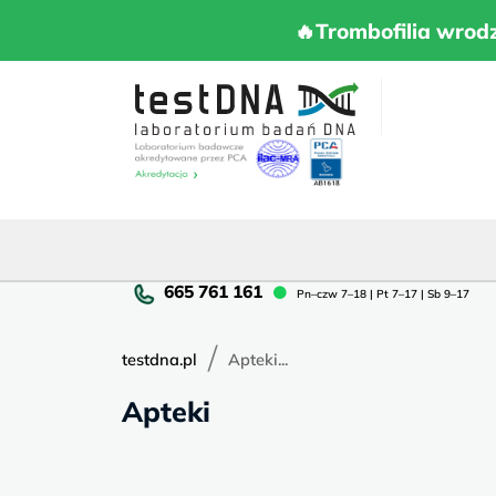
Skip
to
🔥Trombofilia 
🔥Trombofilia wrod
content
Pn
Pn–czw 7–18 | Pt 7–17 | Sb 9–17
cz
7–
/
18
testdna.pl
Apteki...
|
Apteki
Pt
7–
17
|