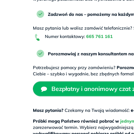
Zadzwoń do nas – pomożemy na każdym
Masz pytania lub wolisz zamówić telefonicznie?
Numer kontaktowy:
665 761 161
Porozmawiaj z naszym konsultantem na 
Potrzebujesz pomocy przy zamówieniu?
Porozma
Ciebie – szybko i wygodnie, bez zbędnych formal
Bezpłatny i anonimowy czat z 
e
Masz pytania?
Czekamy na Twoją wiadomość:
Próbki mogą Państwo również pobrać w
jedny
zarezerwować termin. Wybierz najwygodniejszą dl
wykwalifikowany personel pobierze próbki od 