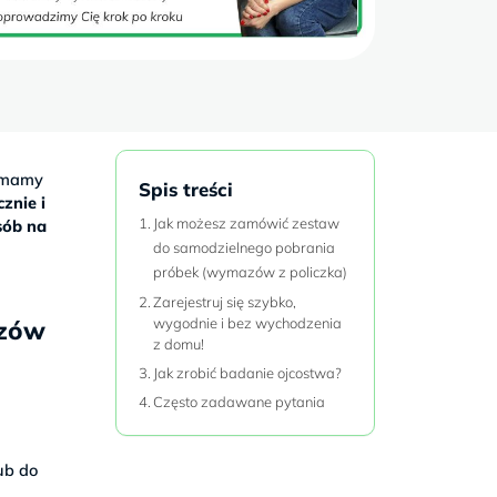
k mamy
Spis treści
znie i
Jak możesz zamówić zestaw
sób na
do samodzielnego pobrania
próbek (wymazów z policzka)
Zarejestruj się szybko,
azów
wygodnie i bez wychodzenia
z domu!
Jak zrobić badanie ojcostwa?
Często zadawane pytania
ub do