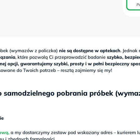
óbek (wymazów z policzka)
nie są dostępne w aptekach
. Jedna
iązania
, które pozwolą Ci przeprowadzić badanie
szybko, bezpiec
ej opcji, gwarantujemy szybki, prosty i w pełni bezpieczny spo
wane do Twoich potrzeb – resztą zajmiemy się my!
o samodzielnego pobrania próbek (wym
ie
tową,
a my dostarczymy zestaw pod wskazany adres – kurierem l
 i zbędnych formalności.