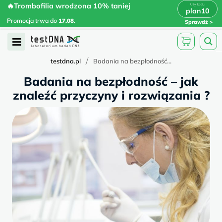
Skip
🔥Trombofilia wrodzona 10% taniej
🔥Trombofilia wrodzona 10% taniej
x
plan10
plan10
>
>
to
Promocja trwa do
.
17.08
Promocja trwa do
17.08
.
Sprawdź
content
Open
Menu
/
testdna.pl
Badania na bezpłodność...
Badania na bezpłodność – jak
znaleźć przyczyny i rozwiązania ?