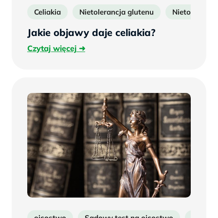
Celiakia
Nietolerancja glutenu
Nietoleranc
Jakie objawy daje celiakia?
Czytaj
Czytaj więcej
więcej
ojcostwo
Sądowy test na ojcostwo
Testy n