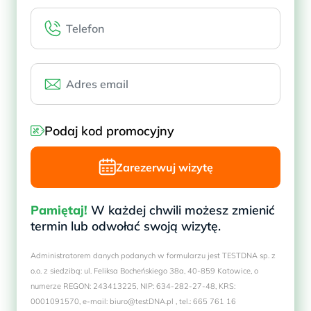
Podaj kod promocyjny
Zarezerwuj wizytę
Pamiętaj!
W każdej chwili możesz zmienić
termin lub odwołać swoją wizytę.
Administratorem danych podanych w formularzu jest TESTDNA sp. z
o.o. z siedzibą: ul. Feliksa Bocheńskiego 38a, 40-859 Katowice, o
numerze REGON: 243413225, NIP: 634-282-27-48, KRS:
0001091570, e-mail: biuro@testDNA.pl , tel.: 665 761 16