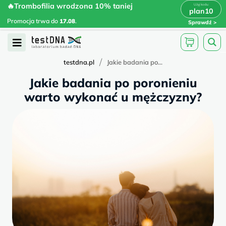
Skip
🔥Trombofilia wrodzona 10% taniej
🔥Trombofilia wrodzona 10% taniej
x
plan10
plan10
>
>
to
Promocja trwa do
.
17.08
Promocja trwa do
17.08
.
Sprawdź
content
Open
Menu
/
testdna.pl
Jakie badania po...
Jakie badania po poronieniu
warto wykonać u mężczyzny?