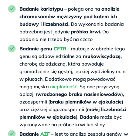
Badanie kariotypu
– polega ono na
analizie
chromosomów mężczyzny pod kątem ich
budowy i liczebności.
Do wykonania badania
potrzebna jest jedynie
próbka krwi.
Do
badania nie trzeba być na czczo
Badanie genu
CFTR
– mutacje w obrębie tego
genu są odpowiedzialne za
mukowiscydozę,
chorobę dziedziczną, która powoduje
gromadzenie się gęstej, lepkiej wydzieliny m.in.
w płucach. Dodatkowo mogą powodować
mogą męską
niepłodność
. Są one przyczyną
aplazji (
wrodzonego braku nasieniowodów
),
azoospermii (
braku plemników w ejakulacie
)
oraz ciężkiej oligozoospermii (
małej liczebności
plemników w ejakulacie
). Badanie może być
wykonywane na próbce krwi lub śliny.
Badanie
AZF
– jest to analiza zespołu genów, w