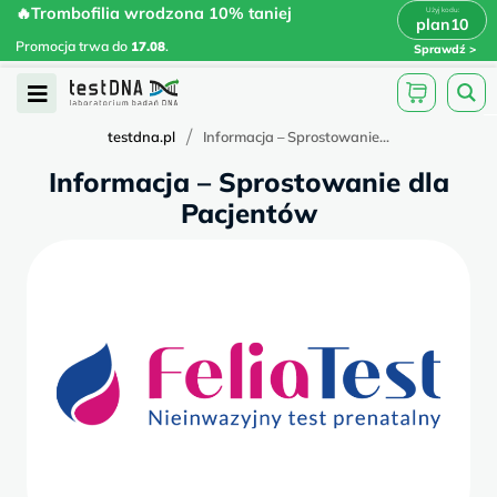
Skip
🔥Trombofilia wrodzona 10% taniej
🔥Trombofilia wrodzona 10% taniej
x
plan10
plan10
>
>
to
Promocja trwa do
.
17.08
Promocja trwa do
17.08
.
Sprawdź
content
Open
Menu
/
testdna.pl
Informacja – Sprostowanie...
Informacja – Sprostowanie dla
Pacjentów