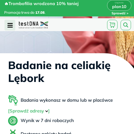
Skip
🔥Trombofilia wrodzona 10% taniej
🔥Trombofilia wrodzona 10% taniej
x
plan10
plan10
>
>
to
Promocja trwa do
.
17.08
Promocja trwa do
17.08
.
Sprawdź
content
Open
Menu
Badanie na celiakię
Lębork
Badania wykonasz w domu lub w placówce
[Sprawdź adresy
]
Wynik w 7 dni roboczych
Dostępne pakiety badań