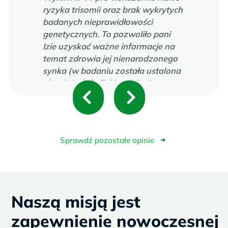
ryzyka trisomii oraz brak wykrytych
badanych nieprawidłowości
genetycznych. To pozwoliło pani
Izie uzyskać ważne informacje na
temat zdrowia jej nienarodzonego
synka (w badaniu została ustalona
również płeć). Taki wynik nie
P
N
wymagał potwierdzenia badaniem
inwazyjnym, dlatego pani Iza nie
r
e
zdecydowała się na amniopunkcję.
e
x
Sprawdź pozostałe opinie
➜
v
t
i
Naszą misją jest
o
zapewnienie nowoczesnej