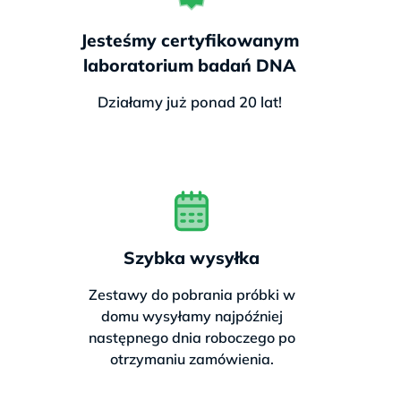
Gwarancja na próbki:
brak
Jesteśmy certyfikowanym
ryzyka
nieprawidłowego
laboratorium badań DNA
pobrania
Działamy już ponad 20 lat!
Opcja dodatkowa:
🎁 Chcesz sprawdzić więcej za
mniej?
Szybka wysyłka
Tak, chcę pakiet poszerzony o
Zestawy do pobrania próbki w
nietolerancję laktozy – najczęstszą
domu wysyłamy najpóźniej
przyczynę dolegliwości pokarmowych.
następnego dnia roboczego po
Tylko 554 zł
za
2 testy w 1 pakiecie –
otrzymaniu zamówienia.
„Zdrowe Jelita”
.