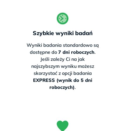
To zaledwie niewielka dopłata do
drugiego badania — wynik ważny na
całe życie.
Szybkie wyniki badań
327 zł
Wyniki badania standardowo są
dostępne do
7 dni roboczych
.
Cena zawiera
Jeśli zależy Ci na jak
darmową przesyłkę
najszybszym wyniku możesz
(bez badania na nietolerancję laktozy)
skorzystać z opcji badania
EXPRESS (wynik do 5 dni
Zamów teraz
roboczych)
.