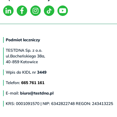
Podmiot leczniczy
TESTDNA Sp. z o.o.
ul.Bocheńskiego 38a,
40-859 Katowice
Wpis do KIDL nr
3449
Telefon:
665 761 161
E-mail:
biuro@testdna.pl
KRS: 0001091570 | NIP: 6342822748 REGON: 243413225