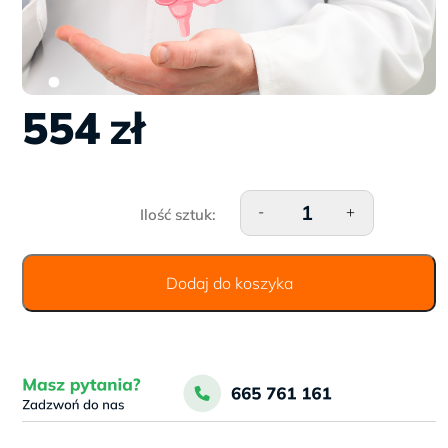
554
zł
ilość Pakiet Zdrowe Jelita
-
+
(celiakia + nietolerancja lakto
Dodaj do koszyka