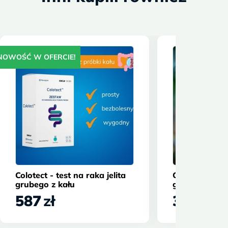
NOWOŚĆ W OFERCIE!
Colotect - test na raka jelita
Celiakia - bad
grubego z kału
genetyczne
587
zł
327
zł