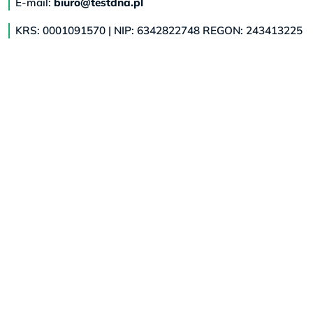
E-mail:
biuro@testdna.pl
KRS: 0001091570 | NIP: 6342822748 REGON: 243413225