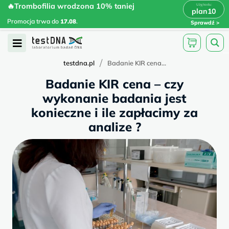
Skip
🔥Trombofilia wrodzona 10% taniej
🔥Trombofilia wrodzona 10% taniej
x
plan10
plan10
>
>
to
Promocja trwa do
.
17.08
Promocja trwa do
17.08
.
Sprawdź
content
Open
Menu
/
testdna.pl
Badanie KIR cena...
Badanie KIR cena – czy
wykonanie badania jest
konieczne i ile zapłacimy za
analize ?