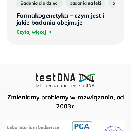
Badania dla dzieci
badania na leki
badanie
Farmakogenetyka – czym jest i
jakie badania obejmuje
Czytaj
Czytaj więcej
więcej
Zmieniamy problemy w rozwiązania, od
2003r.