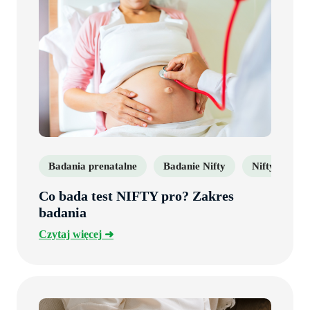
Badania prenatalne
Badanie Nifty
Nifty
N
Co bada test NIFTY pro? Zakres
badania
Czytaj
Czytaj więcej
więcej