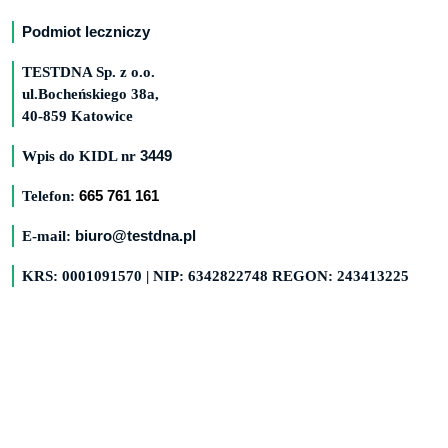
Podmiot leczniczy
TESTDNA Sp. z o.o.
ul.Bocheńskiego 38a,
40-859 Katowice
Wpis do KIDL nr
3449
Telefon:
665 761 161
E-mail:
biuro@testdna.pl
KRS: 0001091570 | NIP: 6342822748 REGON: 243413225