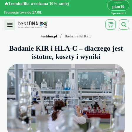
Skip
🔥Trombofilia wrodzona 10% taniej
🔥Trombofilia wrodzona 10% taniej
x
plan10
plan10
>
>
to
Promocja trwa do
.
17.08
Promocja trwa do
17.08
.
Sprawdź
content
Open
Menu
/
testdna.pl
Badanie KIR i...
Badanie KIR i HLA-C – dlaczego jest
istotne, koszty i wyniki