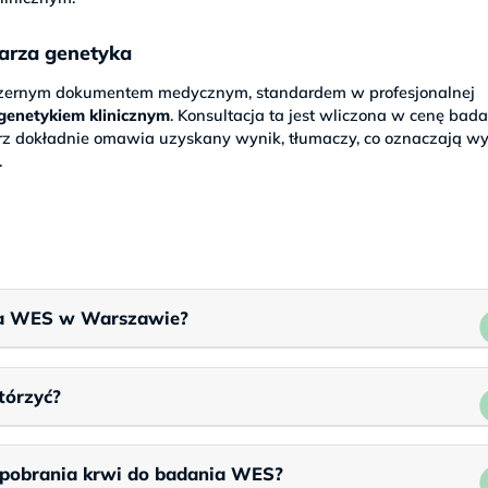
karza genetyka
szernym dokumentem medycznym, standardem w profesjonalnej
 genetykiem klinicznym
. Konsultacja ta jest wliczona w cenę bada
rz dokładnie omawia uzyskany wynik, tłumaczy, co oznaczają wy
.
nia WES w Warszawie?
tórzyć?
 pobrania krwi do badania WES?