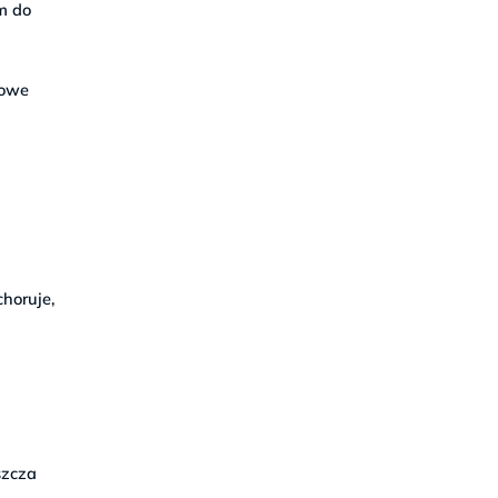
m do
howe
horuje,
szcza