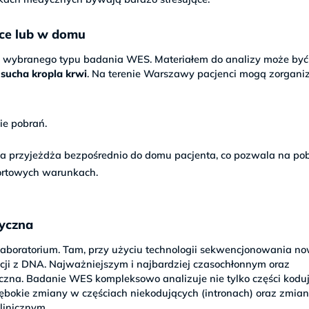
wce lub w domu
od wybranego typu badania WES. Materiałem do analizy może by
b
sucha kropla krwi
. Na terenie Warszawy pacjenci mogą zorgan
ie pobrań.
ka przyjeżdża bezpośrednio do domu pacjenta, co pozwala na po
fortowych warunkach.
tyczna
laboratorium. Tam, przy użyciu technologii sekwencjonowania no
acji z DNA. Najważniejszym i najbardziej czasochłonnym oraz
czna. Badanie WES kompleksowo analizuje nie tylko części kodu
ębokie zmiany w częściach niekodujących (intronach) oraz zmia
linicznym.