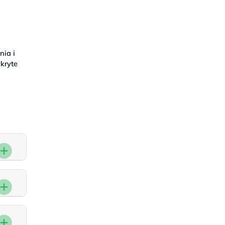
nia i
kryte