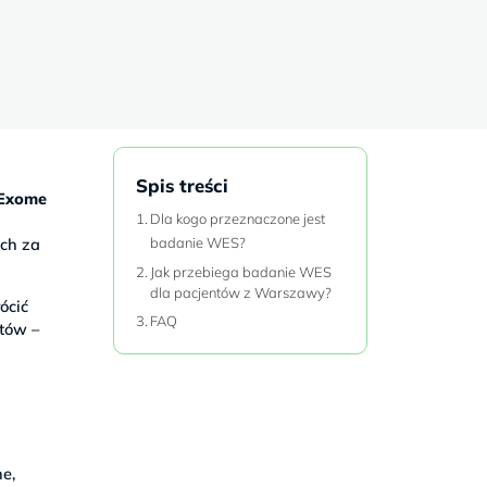
Spis treści
Exome
Dla kogo przeznaczone jest
ch za
badanie WES?
Jak przebiega badanie WES
dla pacjentów z Warszawy?
ócić
FAQ
stów –
e,