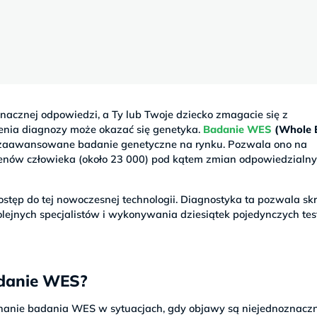
nacznej odpowiedzi, a Ty lub Twoje dziecko zmagacie się z
enia diagnozy może okazać się genetyka.
Badanie WES
(Whole 
ej zaawansowane badanie genetyczne na rynku. Pozwala ono na
enów człowieka (około 23 000) pod kątem zmian odpowiedzialny
stęp do tej nowoczesnej technologii. Diagnostyka ta pozwala skr
kolejnych specjalistów i wykonywania dziesiątek pojedynczych te
adanie WES?
nanie badania WES w sytuacjach, gdy objawy są niejednoznaczn