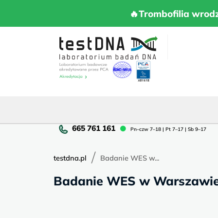
Skip
to
🔥Trombofilia 
🔥Trombofilia wrod
content
Pn
Pn–czw 7–18 | Pt 7–17 | Sb 9–17
cz
7–
/
18
testdna.pl
Badanie WES w...
|
Badanie WES w Warszawie –
Pt
7–
17
|