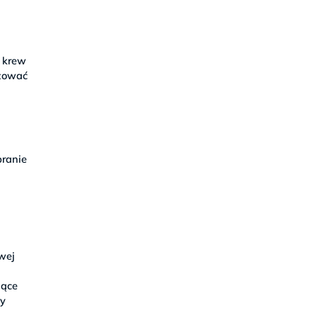
ć krew
izować
branie
wej
jące
ny