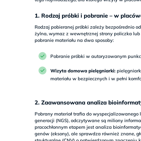
1. Rodzaj próbki i pobranie – w placó
Rodzaj pobieranej próbki zależy bezpośrednio 
żylna, wymaz z wewnętrznej strony policzka lu
pobranie materiału na dwa sposoby:
Pobranie próbki w autoryzowanym punkc
Wizyta domowa pielęgniarki:
pielęgniar
materiału w bezpiecznych i w pełni kom
2. Zaawansowana analiza bioinforma
Pobrany materiał trafia do wyspecjalizowanego 
generacji (NGS), odczytywane są miliony inform
pracochłonnym etapem jest analiza bioinformaty
genów (eksony), ale sprawdza również znane, gł
strukturalne (CNV) o potwierdzonym znaczeniu k