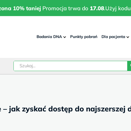
wrodzona 10% taniej
Promocja trwa do
17.08
.
Użyj kodu:
pla
zona 10% taniej
Promocja trwa do
17.08
.
Użyj kodu
Badania DNA
Punkty pobrań
Dla pacjenta
–
w
 jak zyskać dostęp do najszerszej d