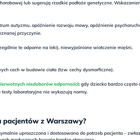
chorobowej lub sugerują rzadkie podłoże genetyczne. Wskazanie
rum autyzmu, opóźnienie rozwoju mowy, opóźnienie psychoruc
eznanej przyczynie.
ególnie te odporne na leki), niewyjaśnione wiotczenie mięśni,
ych cech w budowie ciała (tzw. cechy dysmorficzne).
pierwotnych niedoborów odporności
:
gdy dziecko bardzo często c
testy laboratoryjne nie wykazują normy.
a pacjentów z Warszawy?
symalnie uproszczona i dostosowana do potrzeb pacjenta – zwła
wkach medycznych bywają bardzo stresujące.