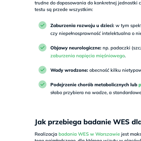
trudne do dopasowania do konkretnej jednostki 
testu są przede wszystkim:
Zaburzenia rozwoju u dzieci:
w tym spekt
czy niepełnosprawność intelektualna o ni
Objawy neurologiczne:
np. padaczki (szcz
zaburzenia napięcia mięśniowego
.
Wady wrodzone:
obecność kilku nietypow
Podejrzenie chorób metabolicznych lub
słabo przybiera na wadze, a standardowe 
Jak przebiega badanie WES dl
Realizacja
badania WES w Warszawie
jest mak
tego najmłodszego, dla którego wizyty w placó