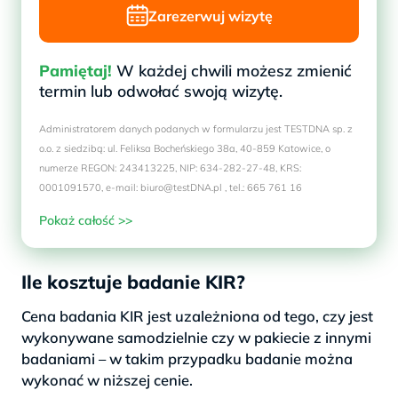
Zarezerwuj wizytę
Pamiętaj!
W każdej chwili możesz zmienić
termin lub odwołać swoją wizytę.
Administratorem danych podanych w formularzu jest TESTDNA sp. z
o.o. z siedzibą: ul. Feliksa Bocheńskiego 38a, 40-859 Katowice, o
numerze REGON: 243413225, NIP: 634-282-27-48, KRS:
0001091570, e-mail: biuro@testDNA.pl , tel.: 665 761 16
Pokaż całość >>
Ile kosztuje badanie KIR?
Cena badania KIR jest uzależniona od tego, czy jest
wykonywane samodzielnie czy w pakiecie z innymi
badaniami – w takim przypadku badanie można
wykonać w niższej cenie.