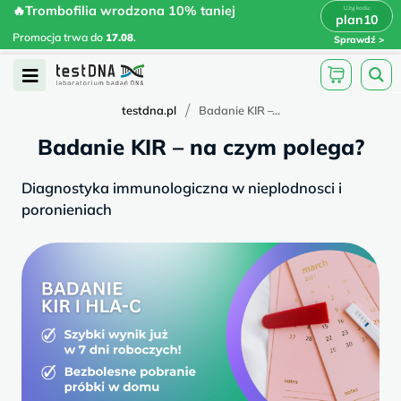
Skip
🔥Trombofilia wrodzona 10% taniej
🔥Trombofilia wrodzona 10% taniej
x
plan10
plan10
>
>
to
Promocja trwa do
.
17.08
Promocja trwa do
17.08
.
Sprawdź
content
Open
Menu
/
testdna.pl
Badanie KIR –...
Badanie KIR – na czym polega?
Diagnostyka immunologiczna w nieplodnosci i
poronieniach