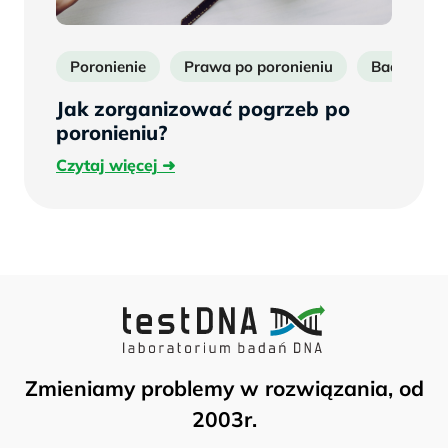
Poronienie
Prawa po poronieniu
Badanie pł
Jak zorganizować pogrzeb po
poronieniu?
Czytaj
Czytaj więcej
więcej
Zmieniamy problemy w rozwiązania, od
2003r.