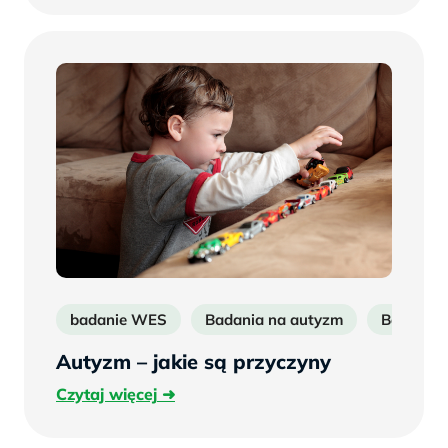
badanie WES
Badania na autyzm
Badania d
Autyzm – jakie są przyczyny
Czytaj
Czytaj więcej
więcej