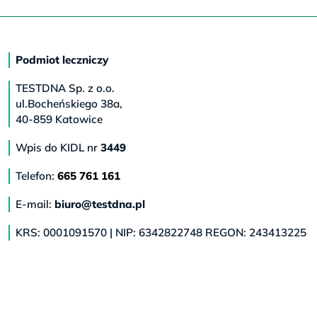
Podmiot leczniczy
TESTDNA Sp. z o.o.
ul.Bocheńskiego 38a,
40-859 Katowice
Wpis do KIDL nr
3449
Telefon:
665 761 161
E-mail:
biuro@testdna.pl
KRS: 0001091570 | NIP: 6342822748 REGON: 243413225