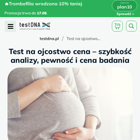
Skip
🔥Trombofilia wrodzona 10% taniej
🔥Trombofilia wrodzona 10% taniej
x
plan10
plan10
>
>
to
Promocja trwa do
.
17.08
Promocja trwa do
17.08
.
Sprawdź
content
Open
Menu
/
testdna.pl
Test na ojcostwo...
Test na ojcostwo cena – szybkość
analizy, pewność i cena badania