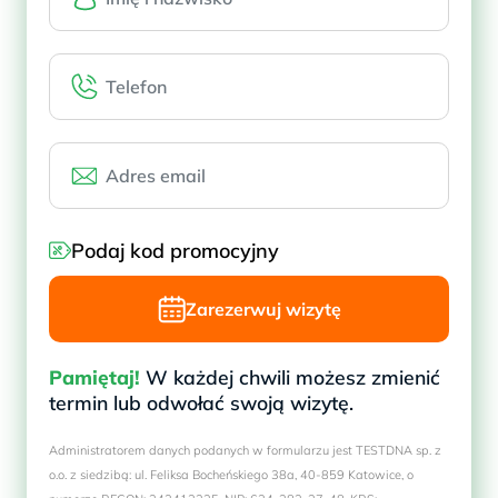
Podaj kod promocyjny
Zarezerwuj wizytę
Pamiętaj!
W każdej chwili możesz zmienić
termin lub odwołać swoją wizytę.
Administratorem danych podanych w formularzu jest TESTDNA sp. z
o.o. z siedzibą: ul. Feliksa Bocheńskiego 38a, 40-859 Katowice, o