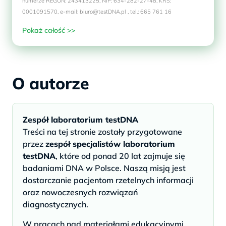
numerze REGON: 243413225, NIP: 634-282-27-48, KRS:
0001091570, e-mail: biuro@testDNA.pl , tel.: 665 761 16
Pokaż całość >>
O autorze
Zespół laboratorium testDNA
Treści na tej stronie zostały przygotowane
przez
zespół specjalistów laboratorium
testDNA
, które od ponad 20 lat zajmuje się
badaniami DNA w Polsce. Naszą misją jest
dostarczanie pacjentom rzetelnych informacji
oraz nowoczesnych rozwiązań
diagnostycznych.
W pracach nad materiałami edukacyjnymi