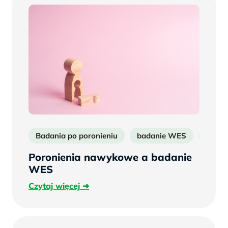
Badania po poronieniu
badanie WES
Diagn
Poronienia nawykowe a badanie
WES
Czytaj
Czytaj więcej
więcej