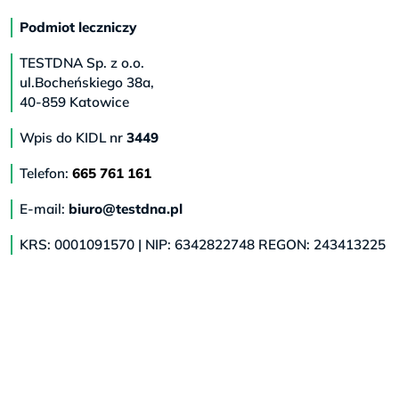
Podmiot leczniczy
TESTDNA Sp. z o.o.
ul.Bocheńskiego 38a,
40-859 Katowice
Wpis do KIDL nr
3449
Telefon:
665 761 161
E-mail:
biuro@testdna.pl
KRS: 0001091570 | NIP: 6342822748 REGON: 243413225