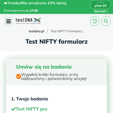
Skip
🔥Trombofilia wrodzona 10% taniej
🔥Trombofilia wrodzona 10% taniej
x
plan10
plan10
>
>
to
Promocja trwa do
.
17.08
Promocja trwa do
17.08
.
Sprawdź
content
Open
Menu
/
testdna.pl
Test NIFTY formularz...
Test NIFTY formularz
Umów się na badanie
Wypełnij krótki formularz, a my
oddzwonimy i potwierdzimy wizytę!
1. Twoje badanie
Test NIFTY pro