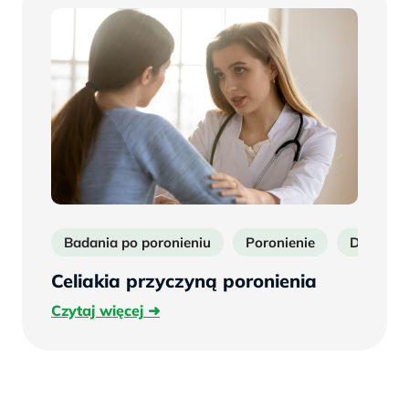
Badania po poronieniu
Poronienie
Diagnost
Celiakia przyczyną poronienia
Czytaj
Czytaj więcej
więcej