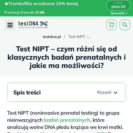
Skip
🔥Trombofilia wrodzona 10% taniej
🔥Trombofilia wrodzona 10% taniej
x
plan10
plan10
>
>
to
Promocja trwa do
.
17.08
Promocja trwa do
17.08
.
Sprawdź
content
Open
Menu
/
testdna.pl
Test NIPT –...
Test NIPT – czym różni się od
klasycznych badań prenatalnych i
jakie ma możliwości?
Spis treści
Test NIPT (noninvasive prenatal testing) to grupa
nieinwazyjnych
badań prenatalnych
, które
analizują wolne DNA płodu krążące we krwi matki.