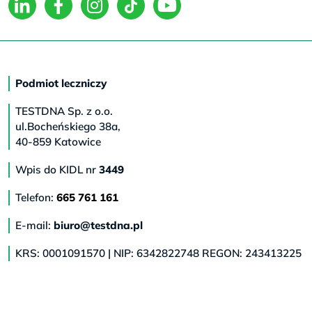
Podmiot leczniczy
TESTDNA Sp. z o.o.
ul.Bocheńskiego 38a,
40-859 Katowice
Wpis do KIDL nr
3449
Telefon:
665 761 161
E-mail:
biuro@testdna.pl
KRS: 0001091570 | NIP: 6342822748 REGON: 243413225