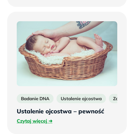
więcej
Badanie DNA
Ustalenie ojcostwa
Zaprzecz
Ustalenie ojcostwa – pewność
Czytaj
Czytaj więcej
więcej