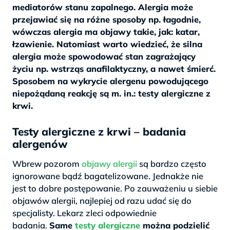
mediatorów stanu zapalnego. Alergia może
przejawiać się na różne sposoby np. łagodnie,
wówczas alergia ma objawy takie, jak: katar,
łzawienie. Natomiast warto wiedzieć, że silna
alergia może spowodować stan zagrażający
życiu np. wstrząs anafilaktyczny, a nawet śmierć.
Sposobem na wykrycie alergenu powodującego
niepożądaną reakcję są m. in.: testy alergiczne z
krwi.
Testy alergiczne z krwi – badania
alergenów
Wbrew pozorom
objawy alergii
są bardzo często
ignorowane bądź bagatelizowane. Jednakże nie
jest to dobre postępowanie. Po zauważeniu u siebie
objawów alergii, najlepiej od razu udać się do
specjalisty. Lekarz zleci odpowiednie
badania.
Same
testy alergiczne
można podzielić