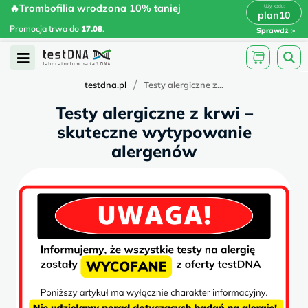
Skip
🔥Trombofilia wrodzona 10% taniej
🔥Trombofilia wrodzona 10% taniej
x
plan10
plan10
>
>
to
Promocja trwa do
.
17.08
Promocja trwa do
17.08
.
Sprawdź
content
Open
Menu
/
testdna.pl
Testy alergiczne z...
Testy alergiczne z krwi –
skuteczne wytypowanie
alergenów