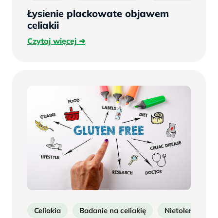
Łysienie plackowate objawem
celiakii
Czytaj
Czytaj więcej
więcej
Celiakia
Badanie na celiakię
Nietolerancja g