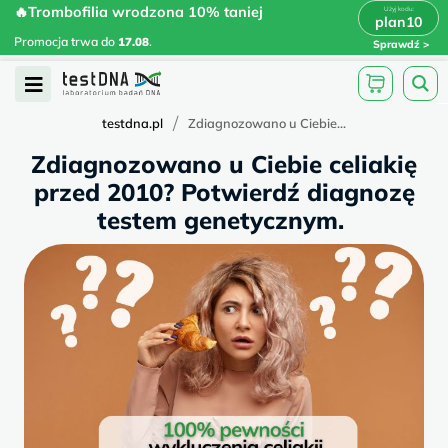
Skip
🔥Trombofilia wrodzona 10% taniej
🔥Trombofilia wrodzona 10% taniej
x
plan10
plan10
>
>
to
Promocja trwa do
.
17.08
Promocja trwa do
17.08
.
Sprawdź
content
Open
Menu
/
testdna.pl
Zdiagnozowano u Ciebie...
Zdiagnozowano u Ciebie celiakię
przed 2010? Potwierdź diagnozę
testem genetycznym.