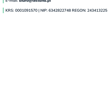
E-mail:
biuro@testdna.pl
KRS: 0001091570 | NIP: 6342822748 REGON: 243413225