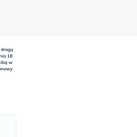
 drogą
nia 18
dzibą w
jonowy