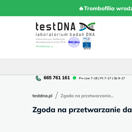
Skip
to
🔥Trombofilia 
🔥Trombofilia wrod
content
Pn
Pn–czw 7–18 | Pt 7–17 | Sb 9–17
cz
7–
/
18
testdna.pl
Zgoda na przetwarzanie...
|
Zgoda na przetwarzanie d
Pt
7–
17
|