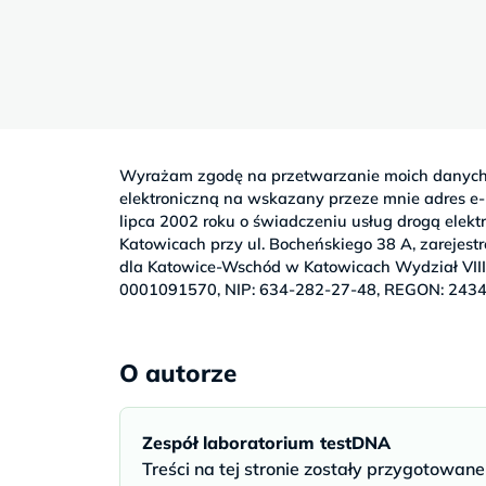
Sb
9–
17
Wyrażam zgodę na przetwarzanie moich danych
elektroniczną na wskazany przeze mnie adres e-m
lipca 2002 roku o świadczeniu usług drogą elek
Katowicach przy ul. Bocheńskiego 38 A, zareje
dla Katowice-Wschód w Katowicach Wydział VII
0001091570, NIP: 634-282-27-48, REGON: 243
O autorze
Zespół laboratorium testDNA
Treści na tej stronie zostały przygotowan