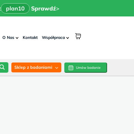
x
>
n10
Sprawdź
:
plan10
Sprawdź
>
shopping
O Nas
Kontakt
Współpraca
cart
Sklep z badaniami
Umów badanie