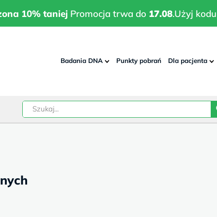
wrodzona 10% taniej
Promocja trwa do
17.08
.
Użyj kodu:
pla
zona 10% taniej
Promocja trwa do
17.08
.
Użyj kodu
Badania DNA
Punkty pobrań
Dla pacjenta
–
w
anych