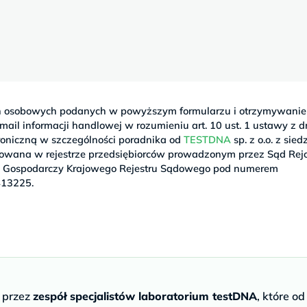
 osobowych podanych w powyższym formularzu i otrzymywanie
ail informacji handlowej w rozumieniu art. 10 ust. 1 ustawy z d
troniczną w szczególności poradnika od
TESTDNA
sp. z o.o. z sie
strowana w rejestrze przedsiębiorców prowadzonym przez Sąd Re
I Gospodarczy Krajowego Rejestru Sądowego pod numerem
413225.
e przez
zespół specjalistów laboratorium testDNA
, które od