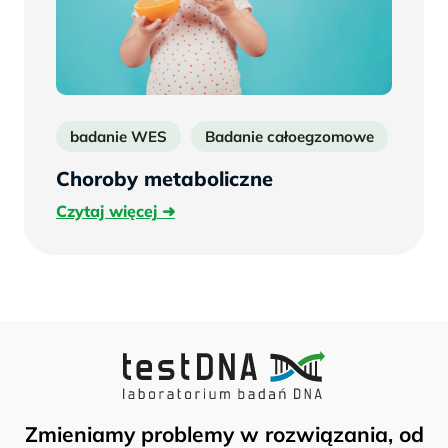
badanie WES
Badanie całoegzomowe
Sekw
Choroby metaboliczne
Czytaj
Czytaj więcej
więcej
Zmieniamy problemy w rozwiązania, od