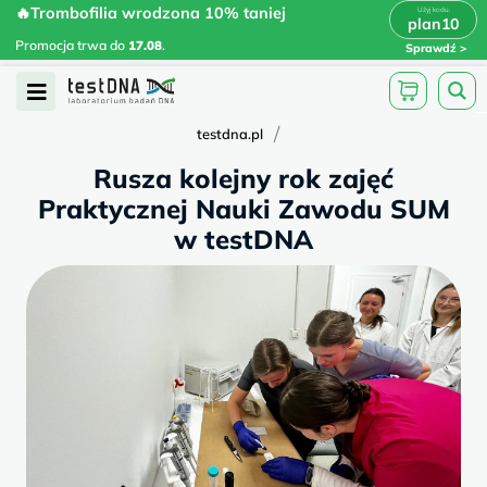
Skip
🔥Trombofilia wrodzona 10% taniej
🔥Trombofilia wrodzona 10% taniej
x
plan10
plan10
>
>
to
Promocja trwa do
.
17.08
Promocja trwa do
17.08
.
Sprawdź
content
Open
Menu
/
testdna.pl
Rusza kolejny rok zajęć
Praktycznej Nauki Zawodu SUM
w testDNA