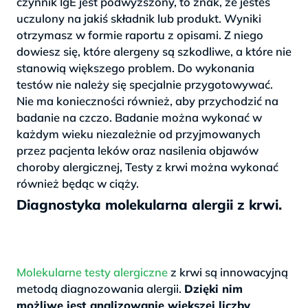
czynnik IgE jest podwyższony, to znak, że jesteś
uczulony na jakiś składnik lub produkt. Wyniki
otrzymasz w formie raportu z opisami. Z niego
dowiesz się, które alergeny są szkodliwe, a które nie
stanowią większego problem. Do wykonania
testów nie należy się specjalnie przygotowywać.
Nie ma konieczności również, aby przychodzić na
badanie na czczo. Badanie można wykonać w
każdym wieku niezależnie od przyjmowanych
przez pacjenta leków oraz nasilenia objawów
choroby alergicznej, Testy z krwi można wykonać
również będąc w ciąży.
Diagnostyka molekularna alergii z krwi.
Molekularne testy alergiczne
z krwi są innowacyjną
metodą diagnozowania alergii.
Dzięki nim
możliwe jest analizowanie większej liczby