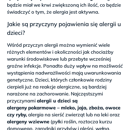
będzie miał we krwi zwiększoną ich ilość, co będzie
świadczyć o tym, że alergia jest aktywna.
Jakie są przyczyny pojawienia się alergii u
dzieci?
Wśród przyczyn alergii można wymienić wiele
różnych elementów i okoliczności jak chociażby
warunki środowiskowe lub przebyte wcześniej
groźne infekcje. Ponadto duży wpływ na możliwość
wystąpienia nadwrażliwości mają uwarunkowania
genetyczne. Dzieci, których członkowie rodziny
cierpieli już na reakcje alergiczne, są bardziej
narażone na zachorowanie. Najczęstszymi
przyczynami
alergii u dzieci są
alergeny
pokarmowe – mleko, jaja, zboża, owoce
czy ryby,
alergia na sierść zwierząt lub na leki oraz
alergeny wziewne
(pyłki roślin, roztocza kurzu
domowego, zarodniki grzybów i pleśni, wełna,