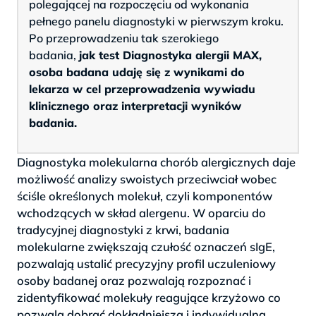
polegającej na rozpoczęciu od wykonania
pełnego panelu diagnostyki w pierwszym kroku.
Po przeprowadzeniu tak szerokiego
badania,
jak test Diagnostyka alergii MAX,
osoba badana udaję się z wynikami do
lekarza w cel przeprowadzenia wywiadu
klinicznego oraz interpretacji wyników
badania.
Diagnostyka molekularna chorób alergicznych daje
możliwość analizy swoistych przeciwciał wobec
ściśle określonych molekuł, czyli komponentów
wchodzących w skład alergenu. W oparciu do
tradycyjnej diagnostyki z krwi, badania
molekularne zwiększają czułość oznaczeń sIgE,
pozwalają ustalić precyzyjny profil uczuleniowy
osoby badanej oraz pozwalają rozpoznać i
zidentyfikować molekuły reagujące krzyżowo co
pozwala dobrać dokładniejszą i indywidualną