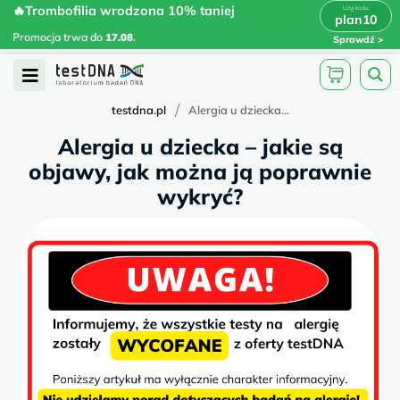
Skip
🔥Trombofilia wrodzona 10% taniej
🔥Trombofilia wrodzona 10% taniej
x
plan10
plan10
>
>
to
Promocja trwa do
.
17.08
Promocja trwa do
17.08
.
Sprawdź
content
Open
Menu
/
testdna.pl
Alergia u dziecka...
Alergia u dziecka – jakie są
objawy, jak można ją poprawnie
wykryć?