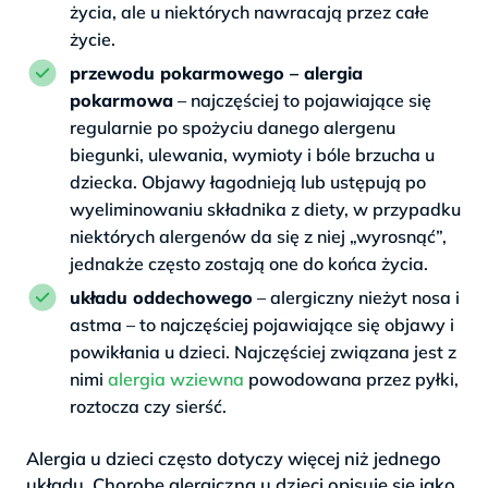
życia, ale u niektórych nawracają przez całe
życie.
przewodu pokarmowego – alergia
pokarmowa
– najczęściej to pojawiające się
regularnie po spożyciu danego alergenu
biegunki, ulewania, wymioty i bóle brzucha u
dziecka. Objawy łagodnieją lub ustępują po
wyeliminowaniu składnika z diety, w przypadku
niektórych alergenów da się z niej „wyrosnąć”,
jednakże często zostają one do końca życia.
układu oddechowego
– alergiczny nieżyt nosa i
astma – to najczęściej pojawiające się objawy i
powikłania u dzieci. Najczęściej związana jest z
nimi
alergia wziewna
powodowana przez pyłki,
roztocza czy sierść.
Alergia u dzieci często dotyczy więcej niż jednego
układu. Chorobę alergiczną u dzieci opisuje się jako