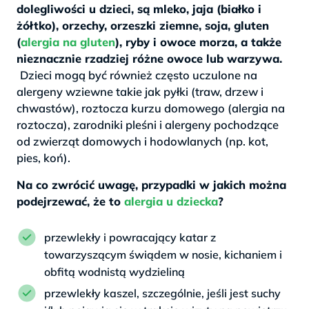
dolegliwości u dzieci, są mleko, jaja (białko i
żółtko), orzechy, orzeszki ziemne, soja, gluten
(
alergia na gluten
), ryby i owoce morza, a także
nieznacznie rzadziej różne owoce lub warzywa.
Dzieci mogą być również często uczulone na
alergeny wziewne takie jak pyłki (traw, drzew i
chwastów), roztocza kurzu domowego (alergia na
roztocza), zarodniki pleśni i alergeny pochodzące
od zwierząt domowych i hodowlanych (np. kot,
pies, koń).
Na co zwrócić uwagę, przypadki w jakich można
podejrzewać, że to
alergia u dziecka
?
przewlekły i powracający katar z
towarzyszącym świądem w nosie, kichaniem i
obfitą wodnistą wydzieliną
przewlekły kaszel, szczególnie, jeśli jest suchy