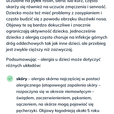
uczulone na pyłek roślin, sierść lub kurz, często
skarży się również na uczucie zmęczenia i senność.
Dziecko może też mieć problemy z zasypianiem i
często budzić się z powodu obrzęku śluzówki nosa.
Objawy te są bardzo dokuczliwe i znacznie
ograniczają aktywność dziecka. Jednocześnie
dziecko z alergią często choruje na infekcje górnych
dróg oddechowych tak jak inne dzieci, ale przebieg
jest zwykle cięższy niż zazwyczaj.
Podsumowując – alergia u dzieci może dotyczyć
różnych układów:
skóry
– alergia skórna najczęściej w postaci
alergicznego (atopowego) zapalenia skóry –
rozpoczyna się w okresie niemowlęcym –
świądem, zaczerwienieniem, pękaniem,
sączeniem, na skórze mogą pojawiać się
pęcherzyki. Objawy łagodnieją około 5 roku