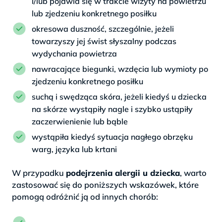
i/lub pojawia się w trakcie wizyty na powietrzu
lub zjedzeniu konkretnego posiłku
okresowa duszność, szczególnie, jeżeli
towarzyszy jej świst słyszalny podczas
wydychania powietrza
nawracające biegunki, wzdęcia lub wymioty po
zjedzeniu konkretnego posiłku
suchą i swędząca skóra, jeżeli kiedyś u dziecka
na skórze wystąpiły nagle i szybko ustąpiły
zaczerwienienie lub bąble
wystąpiła kiedyś sytuacja nagłego obrzęku
warg, języka lub krtani
W przypadku
podejrzenia alergii u dziecka
, warto
zastosować się do poniższych wskazówek, które
pomogą odróżnić ją od innych chorób: