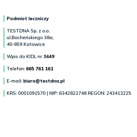
Podmiot leczniczy
TESTDNA Sp. z o.o.
ul.Bocheńskiego 38a,
40-859 Katowice
Wpis do KIDL nr
3449
Telefon:
665 761 161
E-mail:
biuro@testdna.pl
KRS: 0001091570 | NIP: 6342822748 REGON: 243413225