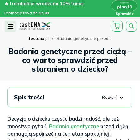
Skip
🔥Trombofilia wrodzona 10% taniej
🔥Trombofilia wrodzona 10% taniej
x
plan10
plan10
>
>
to
Promocja trwa do
.
17.08
Promocja trwa do
17.08
.
Sprawdź
content
Open
Menu
/
testdna.pl
Badania genetyczne przed...
Badania genetyczne przed ciążą –
co warto sprawdzić przed
staraniem o dziecko?
Spis treści
Decyzja o dziecku często budzi radość, ale też
mnóstwo pytań.
Badania genetyczne
przed ciążą
pomagają spojrzeć na ten etap spokojniej i