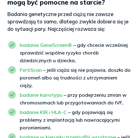
mogą być pomocne na starcie?
Badania genetyczne przed ciążą nie zawsze
sprawdzają to samo, dlatego zwykle dobiera się je
do sytuacji pary. Najczęściej rozważa się:
badanie GeneScreen®
– gdy chcecie wcześniej
sprawdzić wspólne ryzyko chorób
dziedzicznych u dziecka,
FertiScan
– jeśli ciąża się nie pojawia, doszło do
poronień albo są trudności z utrzymaniem
ciąży,
badanie kariotypu
– przy podejrzeniu zmian w
chromosomach lub przygotowaniach do IVF,
badanie KIR i HLA-C
– gdy pojawiają się
problemy z implantacją lub nawracającymi
poronieniami,
badanie w kierunku trombofilii wrodzonej
– jeśli