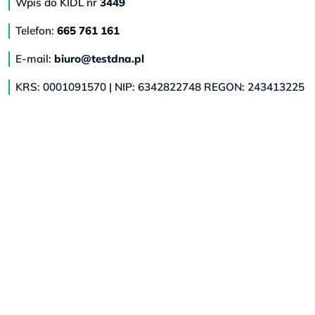
Wpis do KIDL nr
3449
Telefon:
665 761 161
E-mail:
biuro@testdna.pl
KRS: 0001091570 | NIP: 6342822748 REGON: 243413225