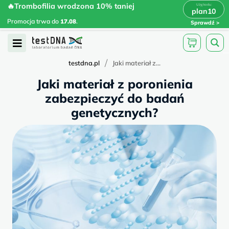
Skip
🔥Trombofilia wrodzona 10% taniej
🔥Trombofilia wrodzona 10% taniej
x
plan10
plan10
>
>
to
Promocja trwa do
.
17.08
Promocja trwa do
17.08
.
Sprawdź
content
Open
Menu
/
testdna.pl
Jaki materiał z...
Jaki materiał z poronienia
zabezpieczyć do badań
genetycznych?