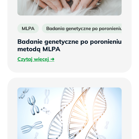
MLPA
Badania genetyczne po poronieniu
P
Badanie genetyczne po poronieniu
metodą MLPA
Czytaj
Czytaj więcej
więcej