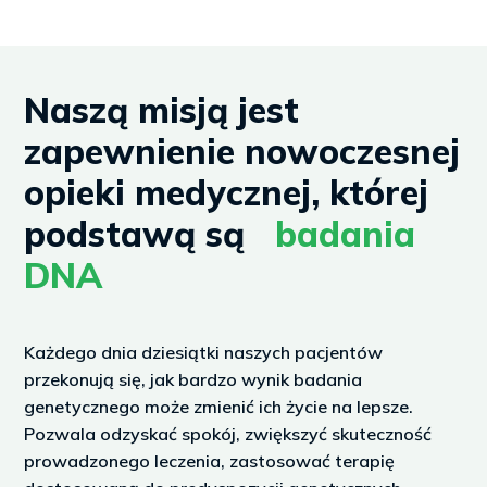
v
t
i
Naszą misją jest
o
zapewnienie nowoczesnej
u
opieki medycznej, której
s
podstawą są
badania
DNA
Każdego dnia dziesiątki naszych pacjentów
przekonują się, jak bardzo wynik badania
genetycznego może zmienić ich życie na lepsze.
Pozwala odzyskać spokój, zwiększyć skuteczność
prowadzonego leczenia, zastosować terapię