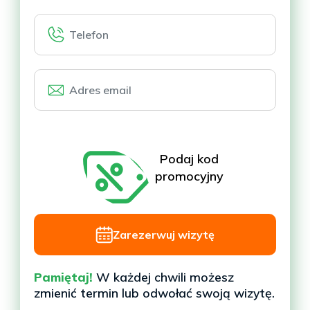
obojga partnerów
Wynik w 7 dni roboczych
Bezpłatna wysyłka i odbiór próbek
Ubezpieczenie próbek w cenie
Podaj kod
promocyjny
Zamów zestaw do domu
Zarezerwuj wizytę
Pamiętaj!
W każdej chwili możesz
zmienić termin lub odwołać swoją wizytę.