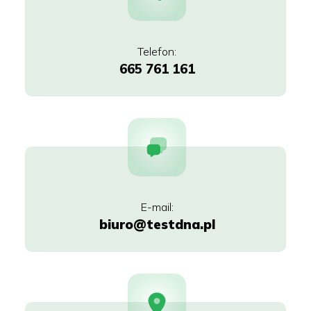
665 761 161
biuro@testdna.pl