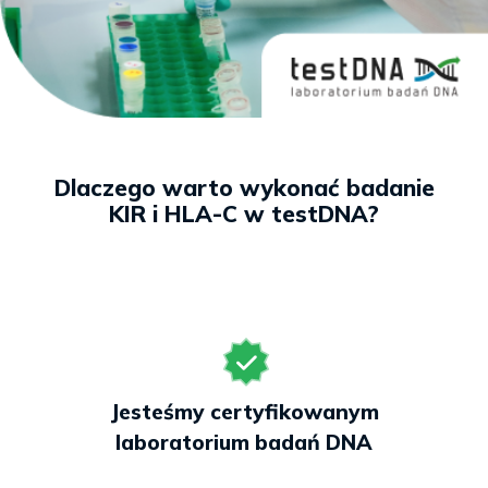
Pakiet dla pary
KIR + 2x HLA-C
1412 zł
Pełniejsza ocena, bo liczy
się połączenie wyników
obojga partnerów
Dlaczego warto wykonać badanie
KIR i HLA-C w testDNA?
Wynik w 7 dni roboczych
Wsparcie opiekuna 6 dni
w tygodniu
– bezpłatnie!
Jesteśmy certyfikowanym
Zarezerwuj termin w placówce
laboratorium badań DNA